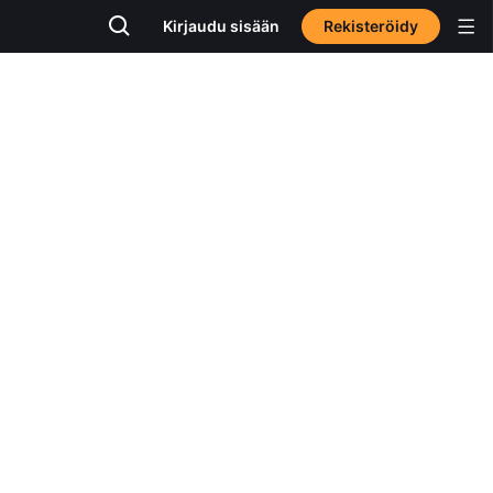
Rekisteröidy
Kirjaudu sisään