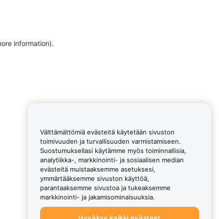
more information)
.
Välttämättömiä evästeitä käytetään sivuston
toimivuuden ja turvallisuuden varmistamiseen.
Suostumuksellasi käytämme myös toiminnallisia,
analytiikka-, markkinointi- ja sosiaalisen median
evästeitä muistaaksemme asetuksesi,
ymmärtääksemme sivuston käyttöä,
parantaaksemme sivustoa ja tukeaksemme
markkinointi- ja jakamisominaisuuksia.
Hyväksy kaikki evästeet