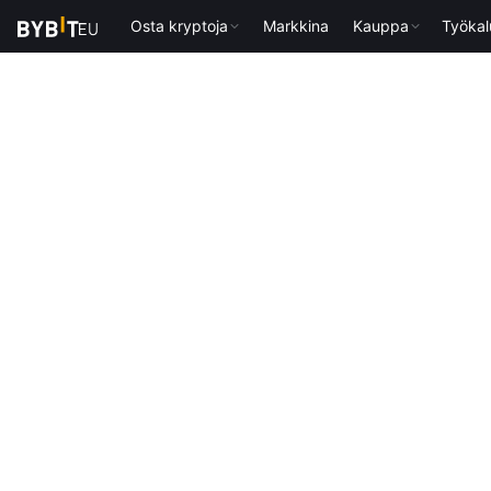
Osta kryptoja
Markkina
Kauppa
Työkal