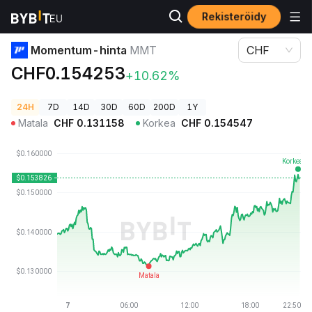
Rekisteröidy
Kryptohinnat
Momentum-hinta MMT
Momentum-hinta
MMT
CHF
CHF0.154253
+10.62%
24H
7D
14D
30D
60D
200D
1Y
Matala
CHF
0.131158
Korkea
CHF
0.154547