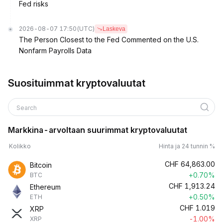
Fed risks
2026-08-07 17:50
(UTC)
Laskeva
The Person Closest to the Fed Commented on the U.S.
Nonfarm Payrolls Data
Suosituimmat kryptovaluutat
Search
Markkina-arvoltaan suurimmat kryptovaluutat
Kolikko
Hinta ja 24 tunnin %
CHF
64,863.00
Bitcoin
+0.70%
BTC
CHF
1,913.24
Ethereum
+0.50%
ETH
CHF
1.019
XRP
-1.00%
XRP