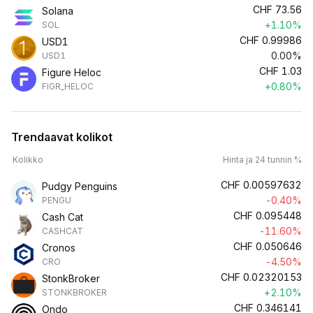
CHF
73.56
Solana
+1.10%
SOL
CHF
0.99986
USD1
0.00%
USD1
CHF
1.03
Figure Heloc
+0.80%
FIGR_HELOC
Trendaavat kolikot
Kolikko
Hinta ja 24 tunnin %
CHF
0.00597632
Pudgy Penguins
-0.40%
PENGU
CHF
0.095448
Cash Cat
-11.60%
CASHCAT
CHF
0.050646
Cronos
-4.50%
CRO
CHF
0.02320153
StonkBroker
+2.10%
STONKBROKER
CHF
0.346141
Ondo