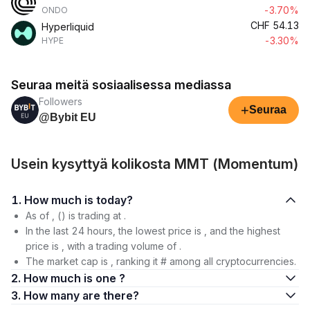
-3.70%
ONDO
CHF
54.13
Hyperliquid
-3.30%
HYPE
Seuraa meitä sosiaalisessa mediassa
Followers
+
Seuraa
@Bybit EU
Usein kysyttyä kolikosta MMT (Momentum)
1. How much is today?
As of , () is trading at .
In the last 24 hours, the lowest price is , and the highest
price is , with a trading volume of .
The market cap is , ranking it # among all cryptocurrencies.
2. How much is one ?
3. How many are there?