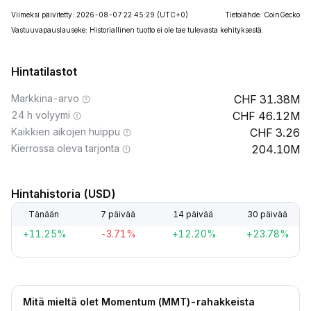
Viimeksi päivitetty: 2026-08-07 22:45:29
(UTC+0)
Tietolähde: CoinGecko
Vastuuvapauslauseke: Historiallinen tuotto ei ole tae tulevasta kehityksestä.
Hintatilastot
Markkina-arvo
31.38M
24 h volyymi
46.12M
Kaikkien aikojen huippu
3.26
Kierrossa oleva tarjonta
204.10M
Hintahistoria (USD)
Tänään
7 päivää
14 päivää
30 päivää
+11.25%
-3.71%
+12.20%
+23.78%
Mitä mieltä olet Momentum (MMT)-rahakkeista