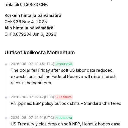
hinta oli 0.130533 CHF.
Korkein hinta ja päivämäärä
CHF3.26 Nov 4, 2025
Alin hinta ja päivämäärä
CHF0.079234 Jun 6, 2026
Uutiset kolikosta Momentum
2026-08-07 19:45
(UTC)
nouseva
The dollar fell Friday after soft US labor data reduced
expectations that the Federal Reserve will raise interest
rates in the near term.
2026-08-07 19:42
(UTC)
Laskeva
Philippines: BSP policy outlook shifts – Standard Chartered
2026-08-07 19:24
(UTC)
nouseva
US Treasury yields drop on soft NFP, Hormuz hopes ease