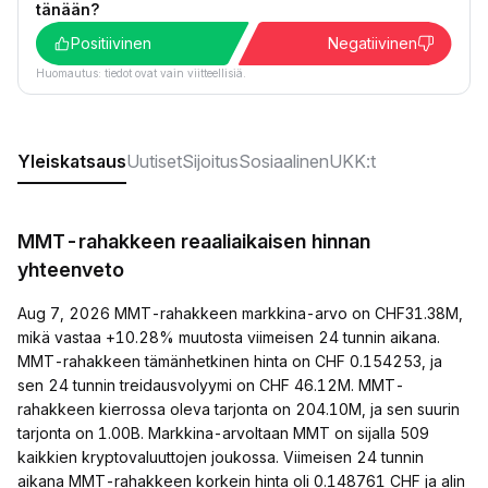
tänään?
Positiivinen
Negatiivinen
Huomautus: tiedot ovat vain viitteellisiä.
Yleiskatsaus
Uutiset
Sijoitus
Sosiaalinen
UKK:t
MMT-rahakkeen reaaliaikaisen hinnan
yhteenveto
Aug 7, 2026 MMT-rahakkeen markkina-arvo on CHF31.38M,
mikä vastaa +10.28% muutosta viimeisen 24 tunnin aikana.
MMT-rahakkeen tämänhetkinen hinta on CHF 0.154253, ja
sen 24 tunnin treidausvolyymi on CHF 46.12M. MMT-
rahakkeen kierrossa oleva tarjonta on 204.10M, ja sen suurin
tarjonta on 1.00B. Markkina-arvoltaan MMT on sijalla 509
kaikkien kryptovaluuttojen joukossa. Viimeisen 24 tunnin
aikana MMT-rahakkeen korkein hinta oli 0.148761 CHF ja alin