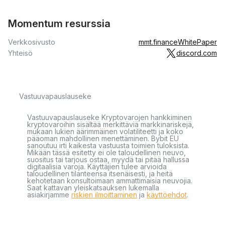
Momentum resurssia
Verkkosivusto
mmt.finance
WhitePaper
Yhteisö
discord.com
Vastuuvapauslauseke
Vastuuvapauslauseke Kryptovarojen hankkiminen
kryptovaroihin sisältää merkittäviä markkinariskejä,
mukaan lukien äärimmäinen volatiliteetti ja koko
pääoman mahdollinen menettäminen. Bybit EU
sanoutuu irti kaikesta vastuusta toimien tuloksista.
Mikään tässä esitetty ei ole taloudellinen neuvo,
suositus tai tarjous ostaa, myydä tai pitää hallussa
digitaalisia varoja. Käyttäjien tulee arvioida
taloudellinen tilanteensa itsenäisesti, ja heitä
kehotetaan konsultoimaan ammattimaisia neuvojia.
Saat kattavan yleiskatsauksen lukemalla
asiakirjamme
riskien ilmoittaminen
ja
käyttöehdot
.