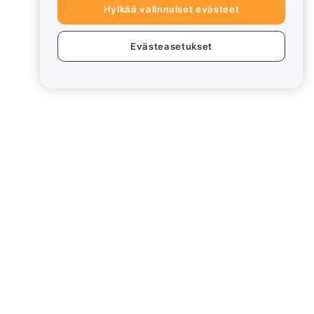
Hylkää valinnaiset evästeet
Evästeasetukset
eet
Lakiasiat
Eturistiriitapolitiikka
Yhteenveto säilytys- ja
hallinnointikäytännöstä
rd
ESG-tiedot
Crypto-Asset White Papers