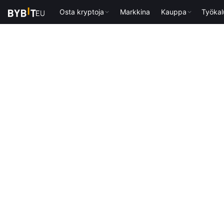
Osta kryptoja
Markkina
Kauppa
Työkal