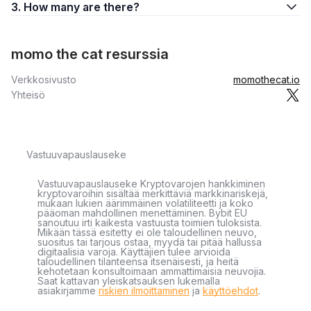
3. How many are there?
momo the cat resurssia
Verkkosivusto
momothecat.io
Yhteisö
Vastuuvapauslauseke
Vastuuvapauslauseke Kryptovarojen hankkiminen
kryptovaroihin sisältää merkittäviä markkinariskejä,
mukaan lukien äärimmäinen volatiliteetti ja koko
pääoman mahdollinen menettäminen. Bybit EU
sanoutuu irti kaikesta vastuusta toimien tuloksista.
Mikään tässä esitetty ei ole taloudellinen neuvo,
suositus tai tarjous ostaa, myydä tai pitää hallussa
digitaalisia varoja. Käyttäjien tulee arvioida
taloudellinen tilanteensa itsenäisesti, ja heitä
kehotetaan konsultoimaan ammattimaisia neuvojia.
Saat kattavan yleiskatsauksen lukemalla
asiakirjamme
riskien ilmoittaminen
ja
käyttöehdot
.