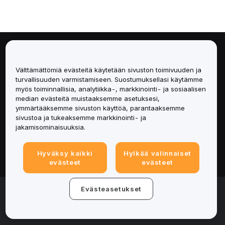
Tietoa
Välttämättömiä evästeitä käytetään sivuston toimivuuden ja
Palvelut
turvallisuuden varmistamiseen. Suostumuksellasi käytämme
myös toiminnallisia, analytiikka-, markkinointi- ja sosiaalisen
median evästeitä muistaaksemme asetuksesi,
Tuki
ymmärtääksemme sivuston käyttöä, parantaaksemme
sivustoa ja tukeaksemme markkinointi- ja
Tuotteet
jakamisominaisuuksia.
Lakiasiat
Hyväksy kaikki
Hylkää valinnaiset
evästeet
evästeet
© 2025-2026 Bybit.eu. All rights reserved.
Evästeasetukset
Palveluehdot
|
Tietosuojaehdot
|
Yritystiedot
(Impressum)
|
Evästeasetukset