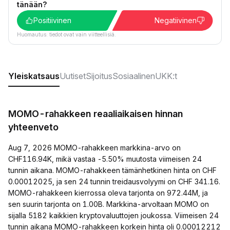
tänään?
Positiivinen
Negatiivinen
Huomautus: tiedot ovat vain viitteellisiä.
Yleiskatsaus
Uutiset
Sijoitus
Sosiaalinen
UKK:t
MOMO-rahakkeen reaaliaikaisen hinnan
yhteenveto
Aug 7, 2026 MOMO-rahakkeen markkina-arvo on
CHF116.94K, mikä vastaa -5.50% muutosta viimeisen 24
tunnin aikana. MOMO-rahakkeen tämänhetkinen hinta on CHF
0.00012025, ja sen 24 tunnin treidausvolyymi on CHF 341.16.
MOMO-rahakkeen kierrossa oleva tarjonta on 972.44M, ja
sen suurin tarjonta on 1.00B. Markkina-arvoltaan MOMO on
sijalla 5182 kaikkien kryptovaluuttojen joukossa. Viimeisen 24
tunnin aikana MOMO-rahakkeen korkein hinta oli 0.00012212