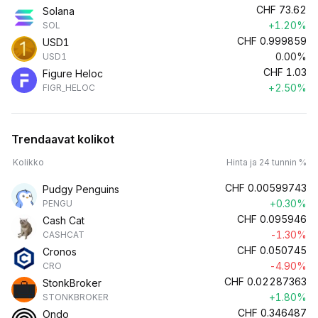
CHF
73.62
Solana
+1.20%
SOL
CHF
0.999859
USD1
0.00%
USD1
CHF
1.03
Figure Heloc
+2.50%
FIGR_HELOC
Trendaavat kolikot
Kolikko
Hinta ja 24 tunnin %
CHF
0.00599743
Pudgy Penguins
+0.30%
PENGU
CHF
0.095946
Cash Cat
-1.30%
CASHCAT
CHF
0.050745
Cronos
-4.90%
CRO
CHF
0.02287363
StonkBroker
+1.80%
STONKBROKER
CHF
0.346487
Ondo