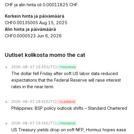
CHF ja alin hinta oli 0.00011825 CHF.
Korkein hinta ja päivämäärä
CHF0.00135005 Aug 15, 2025
Alin hinta ja päivämäärä
CHF0.0000523 Jun 6, 2026
Uutiset kolikosta momo the cat
2026-08-07 19:45
(UTC)
nouseva
The dollar fell Friday after soft US labor data reduced
expectations that the Federal Reserve will raise interest
rates in the near term.
2026-08-07 19:42
(UTC)
Laskeva
Philippines: BSP policy outlook shifts – Standard Chartered
2026-08-07 19:24
(UTC)
nouseva
US Treasury yields drop on soft NFP, Hormuz hopes ease