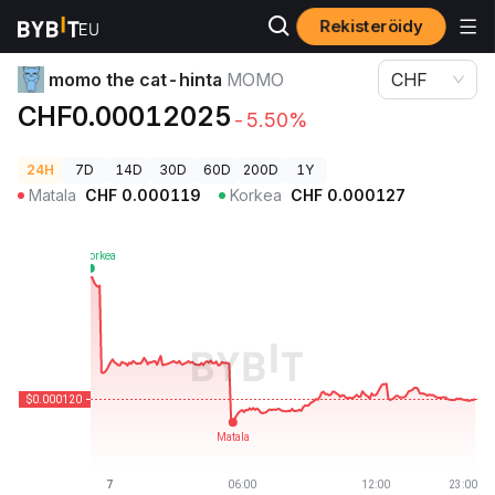
Rekisteröidy
Kryptohinnat
momo the cat-hinta MOMO
momo the cat-hinta
MOMO
CHF
CHF0.00012025
-5.50%
24H
7D
14D
30D
60D
200D
1Y
Matala
CHF
0.000119
Korkea
CHF
0.000127