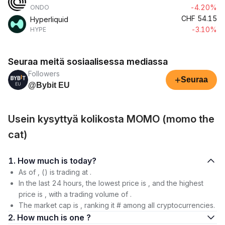
-4.20%
ONDO
CHF
54.15
Hyperliquid
-3.10%
HYPE
Seuraa meitä sosiaalisessa mediassa
Followers
+
Seuraa
@Bybit EU
Usein kysyttyä kolikosta MOMO (momo the
cat)
1. How much is today?
As of , () is trading at .
In the last 24 hours, the lowest price is , and the highest
price is , with a trading volume of .
The market cap is , ranking it # among all cryptocurrencies.
2. How much is one ?