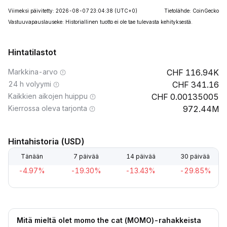
Viimeksi päivitetty: 2026-08-07 23:04:38
(UTC+0)
Tietolähde: CoinGecko
Vastuuvapauslauseke: Historiallinen tuotto ei ole tae tulevasta kehityksestä.
Hintatilastot
Markkina-arvo
116.94K
24 h volyymi
341.16
Kaikkien aikojen huippu
0.00135005
Kierrossa oleva tarjonta
972.44M
Hintahistoria (USD)
Tänään
7 päivää
14 päivää
30 päivää
-4.97%
-19.30%
-13.43%
-29.85%
Mitä mieltä olet momo the cat (MOMO)-rahakkeista