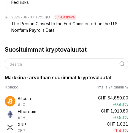
Fed risks
2026-08-07 17:50
(UTC)
Laskeva
The Person Closest to the Fed Commented on the U.S.
Nonfarm Payrolls Data
Suosituimmat kryptovaluutat
Search
Markkina-arvoltaan suurimmat kryptovaluutat
Kolikko
Hinta ja 24 tunnin %
CHF
64,850.00
Bitcoin
+0.80%
BTC
CHF
1,913.80
Ethereum
+0.50%
ETH
CHF
1.021
XRP
-1.40%
XRP