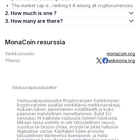
The market cap is , ranking it # among all cryptocurrencies.
2. How much is one ?
3. How many are there?
MonaCoin resurssia
Verkkosivusto
monacoin.org
Yhteisö
askmona.org
Vastuuvapauslauseke
Vastuuvapauslauseke Kryptovarojen hankkiminen
kryptovaroihin sisältää merkittäviä markkinariskejä,
mukaan lukien äärimmäinen volatiliteetti ja koko
pääoman mahdollinen menettäminen. Bybit EU
sanoutuu irti kaikesta vastuusta toimien tuloksista.
Mikään tässä esitetty ei ole taloudellinen neuvo,
suositus tai tarjous ostaa, myydä tai pitää hallussa
digitaalisia varoja. Käyttäjien tulee arvioida
taloudellinen tilanteensa itsenäisesti, ja heitä
kehotetaan konsultoimaan ammattimaisia neuvojia.