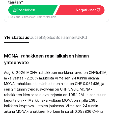
tänään?
Positiivinen
Negatiivinen
Huomautus: tiedot ovat vain viitteellisiä.
Yleiskatsaus
Uutiset
Sijoitus
Sosiaalinen
UKK:t
MONA-rahakkeen reaaliaikaisen hinnan
yhteenveto
Aug 8, 2026 MONA-rahakkeen markkina-arvo on CHF5.41M,
mikä vastaa -2.20% muutosta viimeisen 24 tunnin aikana.
MONA-rahakkeen tämänhetkinen hinta on CHF 0.051436, ja
sen 24 tunnin treidausvolyymi on CHF 5.90K. MONA-
rahakkeen kierrossa oleva tarjonta on 105.12M, ja sen suurin
tarjonta on --. Markkina-arvoltaan MONA on sijalla 1385
kaikkien kryptovaluuttojen joukossa. Viimeisen 24 tunnin
aikana MONA-rahakkeen korkein hinta oli 0.052836 CHF ja