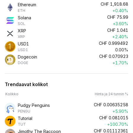
CHF
1,918.68
Ethereum
+0.40%
ETH
CHF
75.99
Solana
+3.60%
SOL
CHF
1.041
XRP
+2.40%
XRP
CHF
0.999492
USD1
0.00%
USD1
CHF
0.070923
Dogecoin
+1.70%
DOGE
Trendaavat kolikot
Kolikko
Hinta ja 24 tunnin %
CHF
0.00635258
Pudgy Penguins
+5.90%
PENGU
CHF
0.081015
Tutorial
+100.70%
TUT
CHF
0.01112361
Jimothy The Raccoon