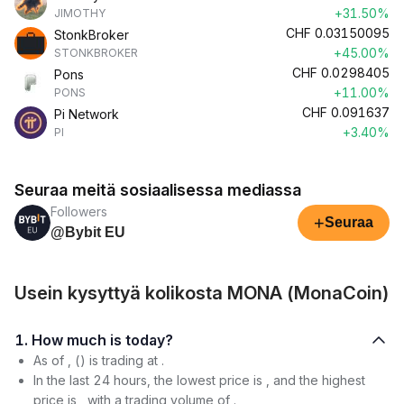
+31.50%
JIMOTHY
CHF
0.03150095
StonkBroker
+45.00%
STONKBROKER
CHF
0.0298405
Pons
+11.00%
PONS
CHF
0.091637
Pi Network
+3.40%
PI
Seuraa meitä sosiaalisessa mediassa
Followers
+
Seuraa
@Bybit EU
Usein kysyttyä kolikosta MONA (MonaCoin)
1. How much is today?
As of , () is trading at .
In the last 24 hours, the lowest price is , and the highest
price is , with a trading volume of .