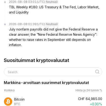
2026-08-08 03:01
(UTC)
Neutraali
TBL Weekly #180: US Treasury & The Fed, Labor Market,
and Liquidity
2026-08-08 01:39
(UTC)
Neutraali
July nonfarm payrolls did not give the Federal Reserve a
clear answer; the “New Federal Reserve News Agency”:
whether to raise rates in September still depends on
inflation.
Suosituimmat kryptovaluutat
Search
Markkina-arvoltaan suurimmat kryptovaluutat
Kolikko
Hinta ja 24 tunnin %
CHF
64,985.00
Bitcoin
+0.30%
BTC