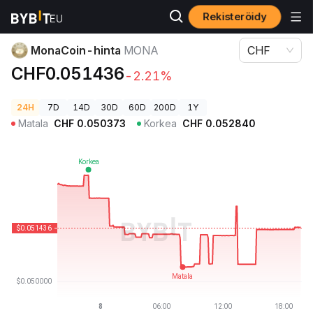
Rekisteröidy
Kryptohinnat
MonaCoin-hinta MONA
MonaCoin-hinta
MONA
CHF
CHF0.051436
-2.21%
24H
7D
14D
30D
60D
200D
1Y
Matala
CHF
0.050373
Korkea
CHF
0.052840