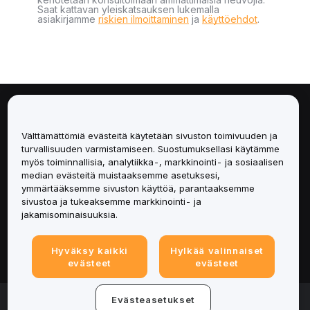
Saat kattavan yleiskatsauksen lukemalla
asiakirjamme
riskien ilmoittaminen
ja
käyttöehdot
.
Tietoa
Välttämättömiä evästeitä käytetään sivuston toimivuuden ja
Palvelut
turvallisuuden varmistamiseen. Suostumuksellasi käytämme
myös toiminnallisia, analytiikka-, markkinointi- ja sosiaalisen
median evästeitä muistaaksemme asetuksesi,
Tuki
ymmärtääksemme sivuston käyttöä, parantaaksemme
sivustoa ja tukeaksemme markkinointi- ja
Tuotteet
jakamisominaisuuksia.
Lakiasiat
Hyväksy kaikki
Hylkää valinnaiset
evästeet
evästeet
© 2025-2026 Bybit.eu. All rights reserved.
Evästeasetukset