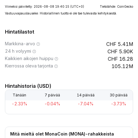
Viimeksi päivitetty: 2026-08-08 19:40:15
(UTC+0)
Tietolähde: CoinGecko
Vastuuvapauslauseke: Historiallinen tuotto ei ole tae tulevasta kehityksestä.
Hintatilastot
Markkina-arvo
5.41M
24 h volyymi
5.90K
Kaikkien aikojen huippu
16.28
Kierrossa oleva tarjonta
105.12M
Hintahistoria (USD)
Tänään
7 päivää
14 päivää
30 päivää
-2.33%
-0.04%
-7.04%
-3.73%
Mitä mieltä olet MonaCoin (MONA)-rahakkeista