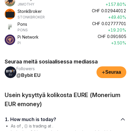
+157.80%
JIMOTHY
CHF
0.02944012
StonkBroker
+49.40%
STONKBROKER
CHF
0.02777701
Pons
+19.20%
PONS
CHF
0.091605
Pi Network
+3.50%
PI
Seuraa meitä sosiaalisessa mediassa
Followers
+
Seuraa
@Bybit EU
Usein kysyttyä kolikosta EURE (Monerium
EUR emoney)
1. How much is today?
As of , () is trading at .