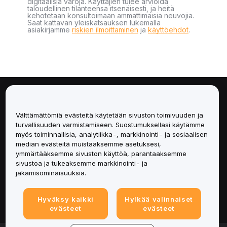
digitaalisia varoja. Käyttäjien tulee arvioida
taloudellinen tilanteensa itsenäisesti, ja heitä
kehotetaan konsultoimaan ammattimaisia neuvojia.
Saat kattavan yleiskatsauksen lukemalla
asiakirjamme
riskien ilmoittaminen
ja
käyttöehdot
.
Tietoa
Välttämättömiä evästeitä käytetään sivuston toimivuuden ja
Palvelut
turvallisuuden varmistamiseen. Suostumuksellasi käytämme
myös toiminnallisia, analytiikka-, markkinointi- ja sosiaalisen
median evästeitä muistaaksemme asetuksesi,
Tuki
ymmärtääksemme sivuston käyttöä, parantaaksemme
sivustoa ja tukeaksemme markkinointi- ja
Tuotteet
jakamisominaisuuksia.
Lakiasiat
Hyväksy kaikki
Hylkää valinnaiset
evästeet
evästeet