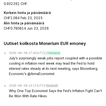
0.932261 CHF.
Korkein hinta ja päivämäärä
CHF1.084 Feb 23, 2025
Alin hinta ja päivämäärä
CHF0.780814 Jun 23, 2026
Uutiset kolikosta Monerium EUR emoney
2026-08-08 17:30
(UTC)
nouseva
July’s surprisingly weak jobs report coupled with a possible
cooling in inflation next week may lead the Fed to hold
interest rates steady at its next meeting, says Bloomberg
Economic’s @AnnaEconomist
2026-08-08 13:17
(UTC)
Neutraali
Why One Top Economist Says the Fed’s Inflation Fight Can’t
Be Won With Rate Hikes