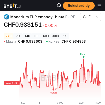
Rekisteröidy
Kryptohinnat
Monerium EUR emoney-hinta EURE
Monerium EUR emoney-hinta
EURE
CHF
CHF0.933151
-0.00%
24H
7D
14D
30D
60D
200D
1Y
Matala
CHF
0.932603
Korkea
CHF
0.934953