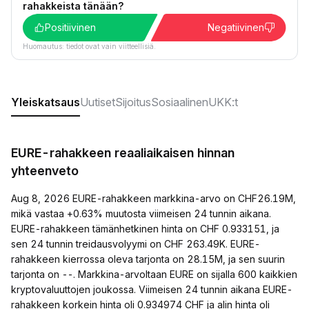
rahakkeista tänään?
Positiivinen
Negatiivinen
Huomautus: tiedot ovat vain viitteellisiä.
Yleiskatsaus
Uutiset
Sijoitus
Sosiaalinen
UKK:t
EURE-rahakkeen reaaliaikaisen hinnan
yhteenveto
Aug 8, 2026 EURE-rahakkeen markkina-arvo on CHF26.19M,
mikä vastaa +0.63% muutosta viimeisen 24 tunnin aikana.
EURE-rahakkeen tämänhetkinen hinta on CHF 0.933151, ja
sen 24 tunnin treidausvolyymi on CHF 263.49K. EURE-
rahakkeen kierrossa oleva tarjonta on 28.15M, ja sen suurin
tarjonta on --. Markkina-arvoltaan EURE on sijalla 600 kaikkien
kryptovaluuttojen joukossa. Viimeisen 24 tunnin aikana EURE-
rahakkeen korkein hinta oli 0.934974 CHF ja alin hinta oli