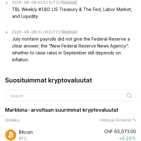
2026-08-08 03:01
(UTC)
Neutraali
TBL Weekly #180: US Treasury & The Fed, Labor Market,
and Liquidity
2026-08-08 01:39
(UTC)
Neutraali
July nonfarm payrolls did not give the Federal Reserve a
clear answer; the “New Federal Reserve News Agency”:
whether to raise rates in September still depends on
inflation.
Suosituimmat kryptovaluutat
Search
Markkina-arvoltaan suurimmat kryptovaluutat
Kolikko
Hinta ja 24 tunnin %
CHF
65,073.00
Bitcoin
+0.20%
BTC