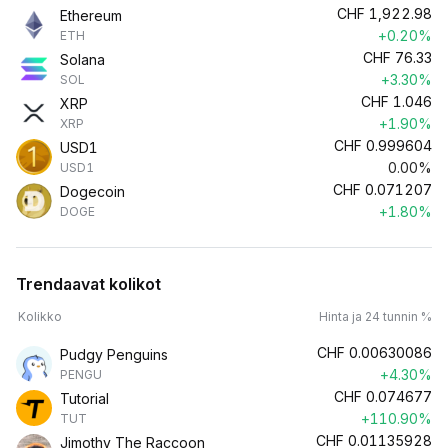
CHF
1,922.98
Ethereum
+0.20%
ETH
CHF
76.33
Solana
+3.30%
SOL
CHF
1.046
XRP
+1.90%
XRP
CHF
0.999604
USD1
0.00%
USD1
CHF
0.071207
Dogecoin
+1.80%
DOGE
Trendaavat kolikot
Kolikko
Hinta ja 24 tunnin %
CHF
0.00630086
Pudgy Penguins
+4.30%
PENGU
CHF
0.074677
Tutorial
+110.90%
TUT
CHF
0.01135928
Jimothy The Raccoon