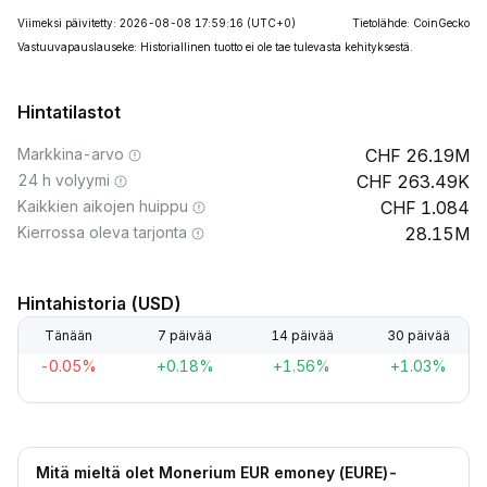
Viimeksi päivitetty: 2026-08-08 17:59:16
(UTC+0)
Tietolähde: CoinGecko
Vastuuvapauslauseke: Historiallinen tuotto ei ole tae tulevasta kehityksestä.
Hintatilastot
Markkina-arvo
26.19M
24 h volyymi
263.49K
Kaikkien aikojen huippu
1.084
Kierrossa oleva tarjonta
28.15M
Hintahistoria (USD)
Tänään
7 päivää
14 päivää
30 päivää
-0.05%
+0.18%
+1.56%
+1.03%
Mitä mieltä olet Monerium EUR emoney (EURE)-