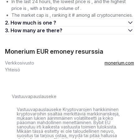
In the last 24 hours, the lowest price is , and the highest
price is , with a trading volume of .
The market cap is , ranking it # among all cryptocurrencies.
2. How much is one ?
3. How many are there?
Monerium EUR emoney resurssia
Verkkosivusto
monerium.com
Yhteisö
Vastuuvapauslauseke
Vastuuvapauslauseke Kryptovarojen hankkiminen
kryptovaroihin sisältää merkittäviä markkinariskejä,
mukaan lukien äärimmäinen volatiliteetti ja koko
pääoman mahdollinen menettäminen. Bybit EU
sanoutuu irti kaikesta vastuusta toimien tuloksista.
Mikään tässä esitetty ei ole taloudellinen neuvo,
suositus tai tarjous ostaa, myydä tai pitää hallussa