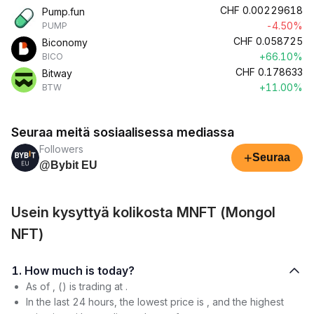
CHF
0.00229618
Pump.fun
-4.50%
PUMP
CHF
0.058725
Biconomy
+66.10%
BICO
CHF
0.178633
Bitway
+11.00%
BTW
Seuraa meitä sosiaalisessa mediassa
Followers
+
Seuraa
@Bybit EU
Usein kysyttyä kolikosta MNFT (Mongol
NFT)
1. How much is today?
As of , () is trading at .
In the last 24 hours, the lowest price is , and the highest