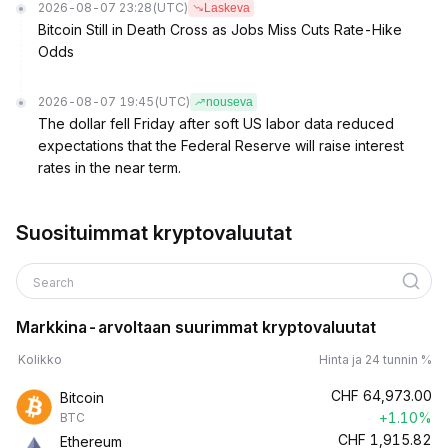
2026-08-07 23:28
(UTC)
Laskeva
Bitcoin Still in Death Cross as Jobs Miss Cuts Rate-Hike
Odds
2026-08-07 19:45
(UTC)
nouseva
The dollar fell Friday after soft US labor data reduced
expectations that the Federal Reserve will raise interest
rates in the near term.
Suosituimmat kryptovaluutat
Search
Markkina-arvoltaan suurimmat kryptovaluutat
Kolikko
Hinta ja 24 tunnin %
CHF
64,973.00
Bitcoin
+1.10%
BTC
CHF
1,915.82
Ethereum