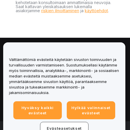
kehotetaan konsultoimaan ammattimaisia neuvojia.
Saat kattavan yleiskatsauksen lukemalla
asiakirjamme
riskien ilmoittaminen
ja
käyttöehdot
.
Tietoa
Välttämättömiä evästeitä käytetään sivuston toimivuuden ja
Palvelut
turvallisuuden varmistamiseen. Suostumuksellasi käytämme
myös toiminnallisia, analytiikka-, markkinointi- ja sosiaalisen
median evästeitä muistaaksemme asetuksesi,
Tuki
ymmärtääksemme sivuston käyttöä, parantaaksemme
sivustoa ja tukeaksemme markkinointi- ja
Tuotteet
jakamisominaisuuksia.
Lakiasiat
Hyväksy kaikki
Hylkää valinnaiset
evästeet
evästeet
© 2025-2026 Bybit.eu. All rights reserved.
Evästeasetukset