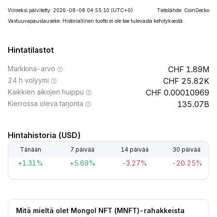
Viimeksi päivitetty: 2026-08-08 04:55:10
(UTC+0)
Tietolähde: CoinGecko
Vastuuvapauslauseke: Historiallinen tuotto ei ole tae tulevasta kehityksestä.
Hintatilastot
Markkina-arvo
1.89M
24 h volyymi
25.82K
Kaikkien aikojen huippu
0.00010969
Kierrossa oleva tarjonta
135.07B
Hintahistoria (USD)
Tänään
7 päivää
14 päivää
30 päivää
+1.31%
+5.69%
-3.27%
-20.25%
Mitä mieltä olet Mongol NFT (MNFT)-rahakkeista