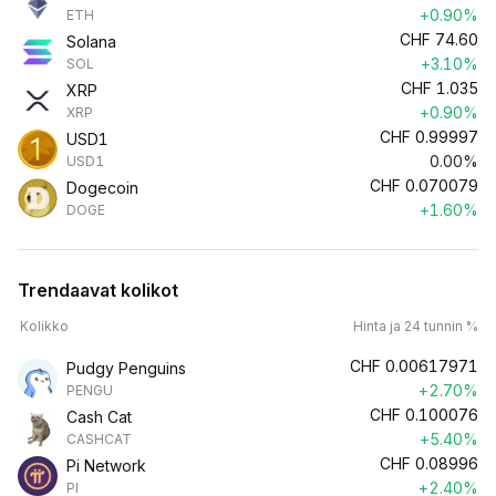
+0.90%
ETH
CHF
74.60
Solana
+3.10%
SOL
CHF
1.035
XRP
+0.90%
XRP
CHF
0.99997
USD1
0.00%
USD1
CHF
0.070079
Dogecoin
+1.60%
DOGE
Trendaavat kolikot
Kolikko
Hinta ja 24 tunnin %
CHF
0.00617971
Pudgy Penguins
+2.70%
PENGU
CHF
0.100076
Cash Cat
+5.40%
CASHCAT
CHF
0.08996
Pi Network
+2.40%
PI