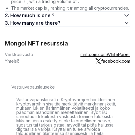
price is , with a trading volume of .
The market cap is , ranking it # among all cryptocurrencies.
2. How much is one ?
3. How many are there?
Mongol NFT resurssia
Verkkosivusto
mnftcoin.com
WhitePaper
Yhteisö
facebook.com
Vastuuvapauslauseke
Vastuuvapauslauseke Kryptovarojen hankkiminen
kryptovaroihin sisältää merkittäviä markkinariskejä,
mukaan lukien äärimmäinen volatiliteetti ja koko
pääoman mahdollinen menettäminen. Bybit EU
sanoutuu irti kaikesta vastuusta toimien tuloksista.
Mikään tässä esitetty ei ole taloudellinen neuvo,
suositus tai tarjous ostaa, myydä tai pitää hallussa
digitaalisia varoja. Käyttäjien tulee arvioida
taloudellinen tilanteensa itsenäisesti, ja heitä