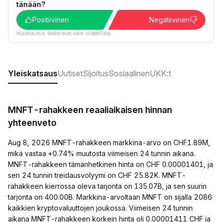
tänään?
Positiivinen
Negatiivinen
Huomautus: tiedot ovat vain viitteellisiä.
Yleiskatsaus
Uutiset
Sijoitus
Sosiaalinen
UKK:t
MNFT-rahakkeen reaaliaikaisen hinnan
yhteenveto
Aug 8, 2026 MNFT-rahakkeen markkina-arvo on CHF1.89M,
mikä vastaa +0.74% muutosta viimeisen 24 tunnin aikana.
MNFT-rahakkeen tämänhetkinen hinta on CHF 0.00001401, ja
sen 24 tunnin treidausvolyymi on CHF 25.82K. MNFT-
rahakkeen kierrossa oleva tarjonta on 135.07B, ja sen suurin
tarjonta on 400.00B. Markkina-arvoltaan MNFT on sijalla 2086
kaikkien kryptovaluuttojen joukossa. Viimeisen 24 tunnin
aikana MNFT-rahakkeen korkein hinta oli 0.00001411 CHF ja