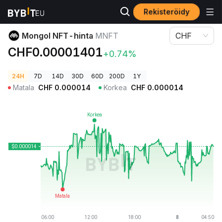
Rekisteröidy
Kryptohinnat
Mongol NFT-hinta MNFT
Mongol NFT-hinta
MNFT
CHF
CHF0.00001401
+0.74%
24H
7D
14D
30D
60D
200D
1Y
Matala
CHF
0.000014
Korkea
CHF
0.000014