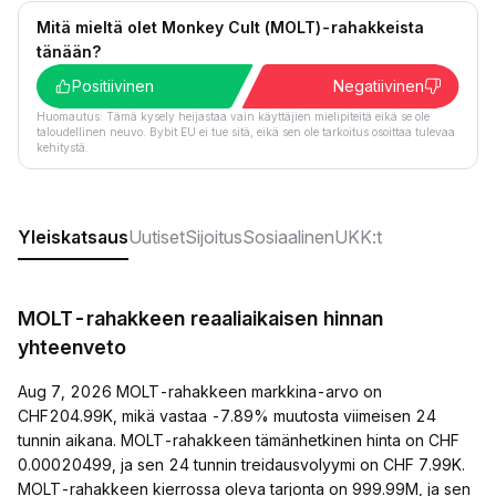
Mitä mieltä olet Monkey Cult (MOLT)-rahakkeista
tänään?
Positiivinen
Negatiivinen
Huomautus: Tämä kysely heijastaa vain käyttäjien mielipiteitä eikä se ole
taloudellinen neuvo. Bybit EU ei tue sitä, eikä sen ole tarkoitus osoittaa tulevaa
kehitystä.
Yleiskatsaus
Uutiset
Sijoitus
Sosiaalinen
UKK:t
MOLT-rahakkeen reaaliaikaisen hinnan
yhteenveto
Aug 7, 2026 MOLT-rahakkeen markkina-arvo on
CHF204.99K, mikä vastaa -7.89% muutosta viimeisen 24
tunnin aikana. MOLT-rahakkeen tämänhetkinen hinta on CHF
0.00020499, ja sen 24 tunnin treidausvolyymi on CHF 7.99K.
MOLT-rahakkeen kierrossa oleva tarjonta on 999.99M, ja sen