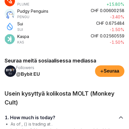
+15.80%
PLUME
CHF
0.00600258
Pudgy Penguins
-3.40%
PENGU
CHF
0.675484
Sui
-1.50%
SUI
CHF
0.02560559
Kaspa
-1.50%
KAS
Seuraa meitä sosiaalisessa mediassa
Followers
+
Seuraa
@Bybit EU
Usein kysyttyä kolikosta MOLT (Monkey
Cult)
1. How much is today?
As of , () is trading at .