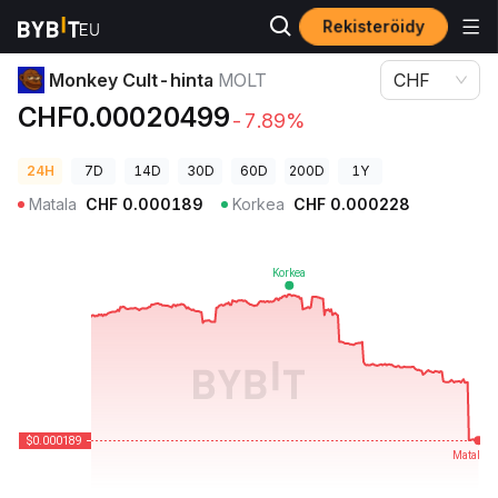
Rekisteröidy
Kryptohinnat
Monkey Cult-hinta MOLT
Monkey Cult-hinta
MOLT
CHF
CHF0.00020499
-7.89%
24H
7D
14D
30D
60D
200D
1Y
Matala
CHF
0.000189
Korkea
CHF
0.000228