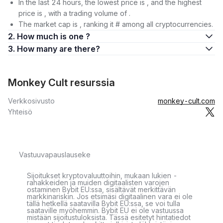
In the last 24 hours, the lowest price is , and the highest
price is , with a trading volume of .
The market cap is , ranking it # among all cryptocurrencies.
2. How much is one ?
3. How many are there?
Monkey Cult resurssia
Verkkosivusto
monkey-cult.com
Yhteisö
Vastuuvapauslauseke
Sijoitukset kryptovaluuttoihin, mukaan lukien -
rahakkeiden ja muiden digitaalisten varojen
ostaminen Bybit EU:ssa, sisältävät merkittävän
markkinariskin. Jos etsimäsi digitaalinen vara ei ole
tällä hetkellä saatavilla Bybit EU:ssa, se voi tulla
saataville myöhemmin. Bybit EU ei ole vastuussa
mistään sijoitustuloksista. Tässä esitetyt hintatiedot