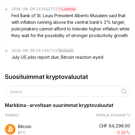
2026-08-06 23:35
(UTC)
Laskeva
Fed Bank of St. Louis President Alberto Musalem said that
with inflation running above the central bank’s 2% target,
policymakers cannot afford to tolerate higher inflation while
they wait for the possibility of stronger productivity growth.
2026-08-06 23:13
(UTC)
Neutraali
July US jobs report due; Bitcoin reaction eyed
Suosituimmat kryptovaluutat
Search
Markkina-arvoltaan suurimmat kryptovaluutat
Kolikko
Hinta ja 24 tunnin %
CHF
64,296.00
Bitcoin
-0.30%
BTC