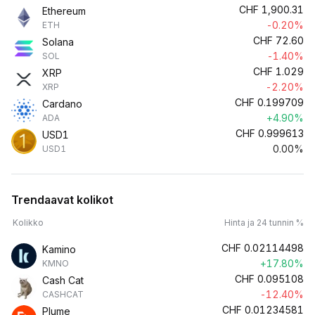
CHF
1,900.31
Ethereum
-0.20%
ETH
CHF
72.60
Solana
-1.40%
SOL
CHF
1.029
XRP
-2.20%
XRP
CHF
0.199709
Cardano
+4.90%
ADA
CHF
0.999613
USD1
0.00%
USD1
Trendaavat kolikot
Kolikko
Hinta ja 24 tunnin %
CHF
0.02114498
Kamino
+17.80%
KMNO
CHF
0.095108
Cash Cat
-12.40%
CASHCAT
CHF
0.01234581
Plume