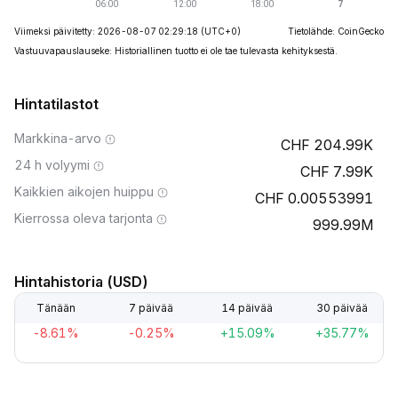
Viimeksi päivitetty: 2026-08-07 02:29:18
(UTC+0)
Tietolähde: CoinGecko
Vastuuvapauslauseke: Historiallinen tuotto ei ole tae tulevasta kehityksestä.
Hintatilastot
Markkina-arvo
204.99K
24 h volyymi
7.99K
Kaikkien aikojen huippu
0.00553991
Kierrossa oleva tarjonta
999.99M
Hintahistoria (USD)
Tänään
7 päivää
14 päivää
30 päivää
-8.61%
-0.25%
+15.09%
+35.77%