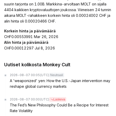
suurin tarjonta on 1.00B. Markkina-arvoltaan MOLT on sijalla
4404 kaikkien kryptovaluuttojen joukossa. Viimeisen 24 tunnin
aikana MOLT-rahakkeen korkein hinta oli 0.00024002 CHF ja
alin hinta oli 0.00020466 CHF.
Korkein hinta ja päivämäärä
CHF0.00553991 Mar 26, 2026
Alin hinta ja päivämäärä
CHF0.00012297 Jul 8, 2026
Uutiset kolikosta Monkey Cult
2026-08-07 00:05
(UTC)
Neutraali
A 'weaponized' yen: How the U.S.-Japan intervention may
reshape global currency markets
2026-08-07 00:00
(UTC)
Laskeva
The Fed’s New Philosophy Could Be a Recipe for Interest
Rate Volatility