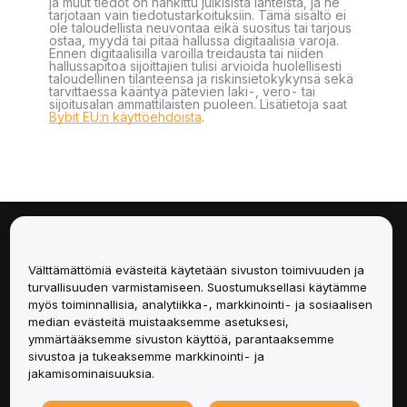
ja muut tiedot on hankittu julkisista lähteistä, ja ne
tarjotaan vain tiedotustarkoituksiin. Tämä sisältö ei
ole taloudellista neuvontaa eikä suositus tai tarjous
ostaa, myydä tai pitää hallussa digitaalisia varoja.
Ennen digitaalisilla varoilla treidausta tai niiden
hallussapitoa sijoittajien tulisi arvioida huolellisesti
taloudellinen tilanteensa ja riskinsietokykynsä sekä
tarvittaessa kääntyä pätevien laki-, vero- tai
sijoitusalan ammattilaisten puoleen. Lisätietoja saat
Bybit EU:n käyttöehdoista
.
Tietoa
Välttämättömiä evästeitä käytetään sivuston toimivuuden ja
Palvelut
turvallisuuden varmistamiseen. Suostumuksellasi käytämme
myös toiminnallisia, analytiikka-, markkinointi- ja sosiaalisen
median evästeitä muistaaksemme asetuksesi,
Tuki
ymmärtääksemme sivuston käyttöä, parantaaksemme
sivustoa ja tukeaksemme markkinointi- ja
Tuotteet
jakamisominaisuuksia.