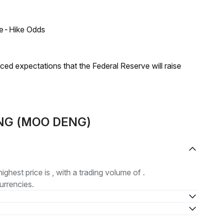
ate-Hike Odds
duced expectations that the Federal Reserve will raise
DENG (MOO DENG)
highest price is , with a trading volume of .
urrencies.