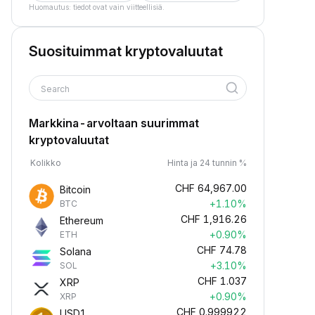
Huomautus: tiedot ovat vain viitteellisiä.
Suosituimmat kryptovaluutat
Search
Markkina-arvoltaan suurimmat
kryptovaluutat
Kolikko
Hinta ja 24 tunnin %
CHF
64,967.00
Bitcoin
+1.10%
BTC
CHF
1,916.26
Ethereum
+0.90%
ETH
CHF
74.78
Solana
+3.10%
SOL
CHF
1.037
XRP
+0.90%
XRP
CHF
0.999922
USD1