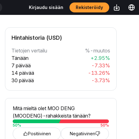
Rekisteröidy
Kirjaudu sisään
Hintahistoria (USD)
Tietojen vertailu
%-muutos
Tänään
+2.95%
7 päivää
-7.33%
14 päivää
-13.26%
30 päivää
-3.73%
Mitä mieltä olet MOO DENG
(MOODENG)-rahakkeista tänään?
50
%
50
%
Positiivinen
Negatiivinen