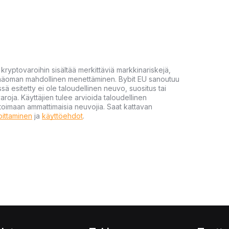
yptovaroihin sisältää merkittäviä markkinariskejä,
 pääoman mahdollinen menettäminen. Bybit EU sanoutuu
ssä esitetty ei ole taloudellinen neuvo, suositus tai
varoja. Käyttäjien tulee arvioida taloudellinen
ultoimaan ammattimaisia neuvojia. Saat kattavan
moittaminen
ja
käyttöehdot
.