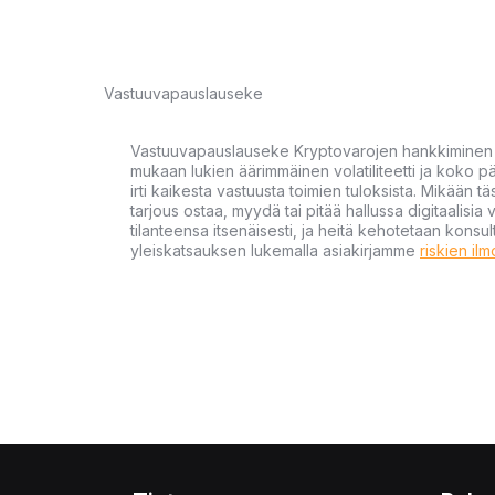
Vastuuvapauslauseke
Vastuuvapauslauseke Kryptovarojen hankkiminen kr
mukaan lukien äärimmäinen volatiliteetti ja koko
irti kaikesta vastuusta toimien tuloksista. Mikään tä
tarjous ostaa, myydä tai pitää hallussa digitaalisia 
tilanteensa itsenäisesti, ja heitä kehotetaan kons
yleiskatsauksen lukemalla asiakirjamme
riskien il