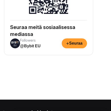
Seuraa meitä sosiaalisessa
mediassa
Followers
+
Seuraa
@Bybit EU