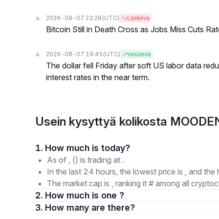
2026-08-07 23:28
(UTC)
Laskeva
Bitcoin Still in Death Cross as Jobs Miss Cuts R
2026-08-07 19:45
(UTC)
nouseva
The dollar fell Friday after soft US labor data re
interest rates in the near term.
Usein kysyttyä kolikosta MOO
1. How much is today?
As of , () is trading at .
In the last 24 hours, the lowest price is , and the 
The market cap is , ranking it # among all cryptoc
2. How much is one ?
3. How many are there?