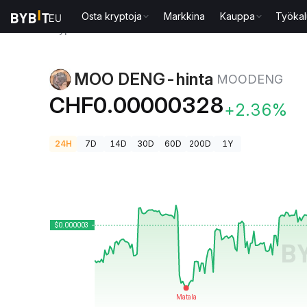
Osta kryptoja
Markkina
Kauppa
Työkal
Kryptohinnat
MOO DENG-hinta MOODENG
MOO DENG-hinta
MOODENG
CHF0.00000328
+2.36%
24H
7D
14D
30D
60D
200D
1Y