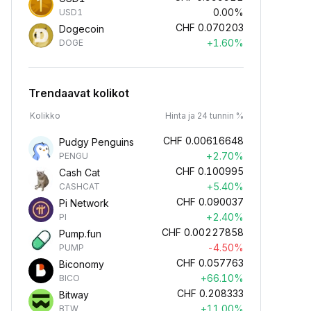
0.00%
USD1
CHF
0.070203
Dogecoin
+1.60%
DOGE
Trendaavat kolikot
Kolikko
Hinta ja 24 tunnin %
CHF
0.00616648
Pudgy Penguins
+2.70%
PENGU
CHF
0.100995
Cash Cat
+5.40%
CASHCAT
CHF
0.090037
Pi Network
+2.40%
PI
CHF
0.00227858
Pump.fun
-4.50%
PUMP
CHF
0.057763
Biconomy
+66.10%
BICO
CHF
0.208333
Bitway
+11.00%
BTW