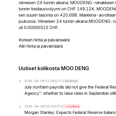
viimeisen 24 tunnin aikana. MOODENG-rahakkeen 
tunnin treidausvolyymi on CHF 149.12K. MOODENG-
sen suurin tarjonta on 420.69B. Markkina-arvoltaa
joukossa. Viimeisen 24 tunnin aikana MOODENG-raha
oli 0.00000315 CHF.
Korkein hinta ja päivämäärä
Alin hinta ja päivämäärä
Uutiset kolikosta MOO DENG
2026-08-08 01:39
(UTC)
Neutraali
July nonfarm payrolls did not give the Federal 
Agency”: whether to raise rates in September still
2026-08-08 00:25
(UTC)
Laskeva
Morgan Stanley: Expects Federal Reserve balance 