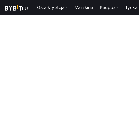
Osta kryptoja
Markkina
Kauppa
Työkal