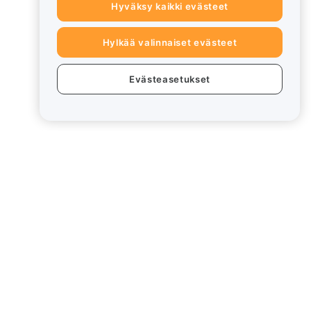
Hyväksy kaikki evästeet
Hylkää valinnaiset evästeet
Evästeasetukset
eet
Lakiasiat
Eturistiriitapolitiikka
Yhteenveto säilytys- ja
hallinnointikäytännöstä
rd
ESG-tiedot