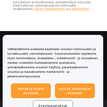
kehotetaan konsultoimaan ammattimaisia neuvojia.
Saat kattavan yleiskatsauksen lukemalla
asiakirjamme
riskien ilmoittaminen
ja
käyttöehdot
.
Tietoa
Välttämättömiä evästeitä käytetään sivuston toimivuuden ja
Palvelut
turvallisuuden varmistamiseen. Suostumuksellasi käytämme
myös toiminnallisia, analytiikka-, markkinointi- ja sosiaalisen
median evästeitä muistaaksemme asetuksesi,
Tuki
ymmärtääksemme sivuston käyttöä, parantaaksemme
sivustoa ja tukeaksemme markkinointi- ja
Tuotteet
jakamisominaisuuksia.
Lakiasiat
Hyväksy kaikki
Hylkää valinnaiset
evästeet
evästeet
© 2025-2026 Bybit.eu. All rights reserved.
Evästeasetukset