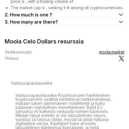
price is , with a trading volume of .
The market cap is , ranking it # among all cryptocurrencies.
2. How much is one ?
3. How many are there?
Moola Celo Dollars resurssia
Verkkosivusto
moola.market
Yhteisö
Vastuuvapauslauseke
Vastuuvapauslauseke Kryptovarojen hankkiminen
kryptovaroihin sisältää merkittäviä markkinariskejä,
mukaan lukien äärimmäinen volatiliteetti ja koko
pääoman mahdollinen menettäminen. Bybit EU
sanoutuu irti kaikesta vastuusta toimien tuloksista.
Mikään tässä esitetty ei ole taloudellinen neuvo,
suositus tai tarjous ostaa, myydä tai pitää hallussa
digitaalisia varoja. Käyttäjien tulee arvioida
taloudellinen tilanteensa itsenäisesti, ja heitä