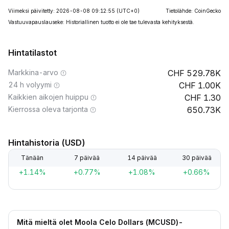
Viimeksi päivitetty: 2026-08-08 09:12:55
(UTC+0)
Tietolähde: CoinGecko
Vastuuvapauslauseke: Historiallinen tuotto ei ole tae tulevasta kehityksestä.
Hintatilastot
Markkina-arvo
529.78K
24 h volyymi
1.00K
Kaikkien aikojen huippu
1.30
Kierrossa oleva tarjonta
650.73K
Hintahistoria (USD)
Tänään
7 päivää
14 päivää
30 päivää
+1.14%
+0.77%
+1.08%
+0.66%
Mitä mieltä olet Moola Celo Dollars (MCUSD)-