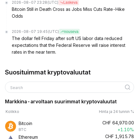
2026-08-07 23:28
(UTC)
Laskeva
Bitcoin Still in Death Cross as Jobs Miss Cuts Rate-Hike
Odds
2026-08-07 19:45
(UTC)
nouseva
The dollar fell Friday after soft US labor data reduced
expectations that the Federal Reserve will raise interest
rates in the near term.
Suosituimmat kryptovaluutat
Search
Markkina-arvoltaan suurimmat kryptovaluutat
Kolikko
Hinta ja 24 tunnin %
CHF
64,970.00
Bitcoin
+1.10%
BTC
CHF
1,915.78
Ethereum