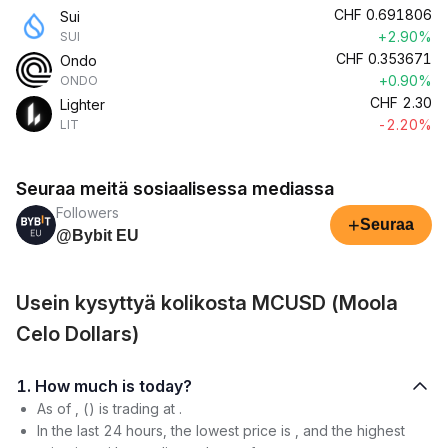
CHF
0.691806
Sui
+2.90%
SUI
CHF
0.353671
Ondo
+0.90%
ONDO
CHF
2.30
Lighter
-2.20%
LIT
Seuraa meitä sosiaalisessa mediassa
Followers
+
Seuraa
@Bybit EU
Usein kysyttyä kolikosta MCUSD (Moola
Celo Dollars)
1. How much is today?
As of , () is trading at .
In the last 24 hours, the lowest price is , and the highest