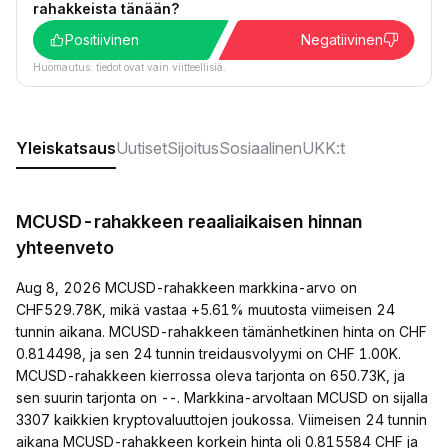
rahakkeista tänään?
Positiivinen
Negatiivinen
Huomautus: tiedot ovat vain viitteellisiä.
Yleiskatsaus
Uutiset
Sijoitus
Sosiaalinen
UKK:t
MCUSD-rahakkeen reaaliaikaisen hinnan
yhteenveto
Aug 8, 2026 MCUSD-rahakkeen markkina-arvo on
CHF529.78K, mikä vastaa +5.61% muutosta viimeisen 24
tunnin aikana. MCUSD-rahakkeen tämänhetkinen hinta on CHF
0.814498, ja sen 24 tunnin treidausvolyymi on CHF 1.00K.
MCUSD-rahakkeen kierrossa oleva tarjonta on 650.73K, ja
sen suurin tarjonta on --. Markkina-arvoltaan MCUSD on sijalla
3307 kaikkien kryptovaluuttojen joukossa. Viimeisen 24 tunnin
aikana MCUSD-rahakkeen korkein hinta oli 0.815584 CHF ja