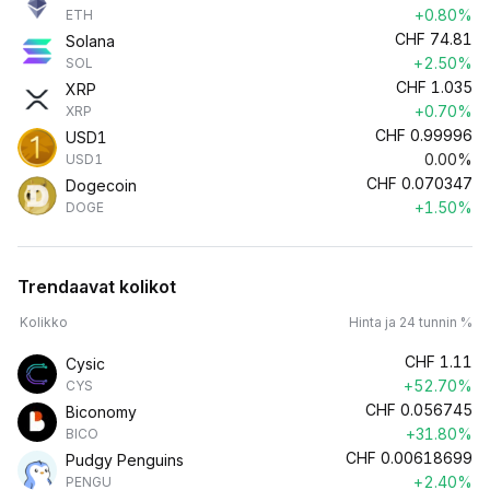
+0.80%
ETH
CHF
74.81
Solana
+2.50%
SOL
CHF
1.035
XRP
+0.70%
XRP
CHF
0.99996
USD1
0.00%
USD1
CHF
0.070347
Dogecoin
+1.50%
DOGE
Trendaavat kolikot
Kolikko
Hinta ja 24 tunnin %
CHF
1.11
Cysic
+52.70%
CYS
CHF
0.056745
Biconomy
+31.80%
BICO
CHF
0.00618699
Pudgy Penguins
+2.40%
PENGU