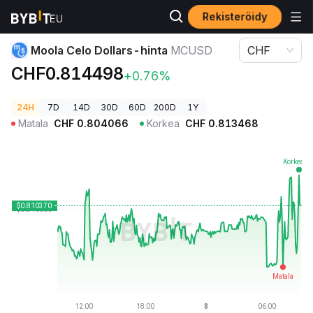
Rekisteröidy
Kryptohinnat
Moola Celo Dollars-hinta MCUSD
Moola Celo Dollars-hinta
MCUSD
CHF
CHF0.814498
+0.76%
24H
7D
14D
30D
60D
200D
1Y
Matala
CHF
0.804066
Korkea
CHF
0.813468