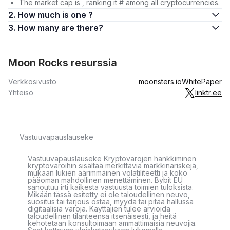
The market cap is , ranking it # among all cryptocurrencies.
2. How much is one ?
3. How many are there?
Moon Rocks resurssia
Verkkosivusto
moonsters.io
WhitePaper
Yhteisö
linktr.ee
Vastuuvapauslauseke
Vastuuvapauslauseke Kryptovarojen hankkiminen
kryptovaroihin sisältää merkittäviä markkinariskejä,
mukaan lukien äärimmäinen volatiliteetti ja koko
pääoman mahdollinen menettäminen. Bybit EU
sanoutuu irti kaikesta vastuusta toimien tuloksista.
Mikään tässä esitetty ei ole taloudellinen neuvo,
suositus tai tarjous ostaa, myydä tai pitää hallussa
digitaalisia varoja. Käyttäjien tulee arvioida
taloudellinen tilanteensa itsenäisesti, ja heitä
kehotetaan konsultoimaan ammattimaisia neuvojia.