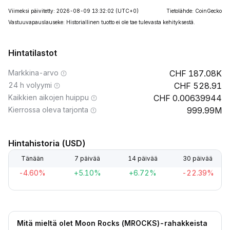
Viimeksi päivitetty: 2026-08-09 13:32:02
(UTC+0)
Tietolähde: CoinGecko
Vastuuvapauslauseke: Historiallinen tuotto ei ole tae tulevasta kehityksestä.
Hintatilastot
Markkina-arvo
187.08K
24 h volyymi
528.91
Kaikkien aikojen huippu
0.00639944
Kierrossa oleva tarjonta
999.99M
Hintahistoria (USD)
Tänään
7 päivää
14 päivää
30 päivää
-4.60%
+5.10%
+6.72%
-22.39%
Mitä mieltä olet Moon Rocks (MROCKS)-rahakkeista