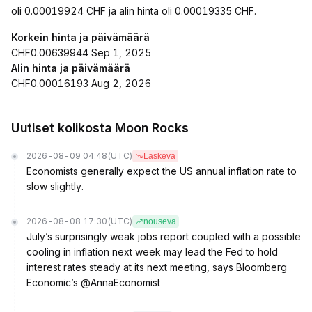
oli 0.00019924 CHF ja alin hinta oli 0.00019335 CHF.
Korkein hinta ja päivämäärä
CHF0.00639944 Sep 1, 2025
Alin hinta ja päivämäärä
CHF0.00016193 Aug 2, 2026
Uutiset kolikosta Moon Rocks
2026-08-09 04:48
(UTC)
Laskeva
Economists generally expect the US annual inflation rate to
slow slightly.
2026-08-08 17:30
(UTC)
nouseva
July’s surprisingly weak jobs report coupled with a possible
cooling in inflation next week may lead the Fed to hold
interest rates steady at its next meeting, says Bloomberg
Economic’s @AnnaEconomist