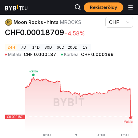
Rekisteröidy
Kryptohinnat
Moon Rocks-hinta MROCKS
Moon Rocks-hinta
MROCKS
CHF
CHF0.00018709
-4.58%
24H
7D
14D
30D
60D
200D
1Y
Matala
CHF
0.000187
Korkea
CHF
0.000199