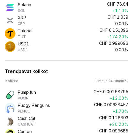
CHF
76.64
Solana
+1.10%
SOL
CHF
1.039
XRP
0.00%
XRP
CHF
0.151396
Tutorial
+174.20%
TUT
CHF
0.999696
USD1
0.00%
USD1
Trendaavat kolikot
Kolikko
Hinta ja 24 tunnin %
CHF
0.00268795
Pump.fun
+12.00%
PUMP
CHF
0.00638457
Pudgy Penguins
+1.70%
PENGU
CHF
0.126893
Cash Cat
+20.20%
CASHCAT
CHF
0.098685
Canton