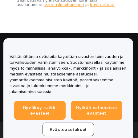
Saat kattavan yleiskatsauksen lukemalla
asiakirjamme
riskien ilmoittaminen
ja
käyttöehdot
.
Tietoa
Välttämättömiä evästeitä käytetään sivuston toimivuuden ja
Palvelut
turvallisuuden varmistamiseen. Suostumuksellasi käytämme
myös toiminnallisia, analytiikka-, markkinointi- ja sosiaalisen
median evästeitä muistaaksemme asetuksesi,
Tuki
ymmärtääksemme sivuston käyttöä, parantaaksemme
sivustoa ja tukeaksemme markkinointi- ja
Tuotteet
jakamisominaisuuksia.
Lakiasiat
Hyväksy kaikki
Hylkää valinnaiset
evästeet
evästeet
© 2025-2026 Bybit.eu. Kaikki oikeudet pidätetään.
Evästeasetukset