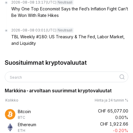
2026-08-08 13:17
(UTC)
Neutraali
Why One Top Economist Says the Fed’s Inflation Fight Can’t
Be Won With Rate Hikes
2026-08-08 03:01
(UTC)
Neutraali
TBL Weekly #180: US Treasury & The Fed, Labor Market,
and Liquidity
Suosituimmat kryptovaluutat
Search
Markkina-arvoltaan suurimmat kryptovaluutat
Kolikko
Hinta ja 24 tunnin %
CHF
65,077.00
Bitcoin
0.00%
BTC
CHF
1,922.66
Ethereum
-0.20%
ETH