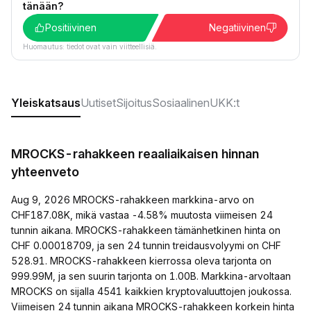
tänään?
Positiivinen
Negatiivinen
Huomautus: tiedot ovat vain viitteellisiä.
Yleiskatsaus
Uutiset
Sijoitus
Sosiaalinen
UKK:t
MROCKS-rahakkeen reaaliaikaisen hinnan
yhteenveto
Aug 9, 2026 MROCKS-rahakkeen markkina-arvo on
CHF187.08K, mikä vastaa -4.58% muutosta viimeisen 24
tunnin aikana. MROCKS-rahakkeen tämänhetkinen hinta on
CHF 0.00018709, ja sen 24 tunnin treidausvolyymi on CHF
528.91. MROCKS-rahakkeen kierrossa oleva tarjonta on
999.99M, ja sen suurin tarjonta on 1.00B. Markkina-arvoltaan
MROCKS on sijalla 4541 kaikkien kryptovaluuttojen joukossa.
Viimeisen 24 tunnin aikana MROCKS-rahakkeen korkein hinta