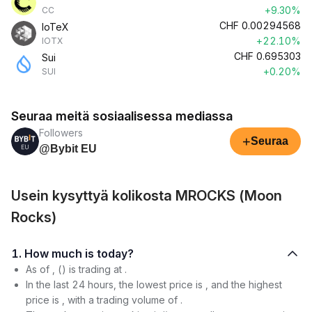
+9.30%
CC
CHF
0.00294568
IoTeX
+22.10%
IOTX
CHF
0.695303
Sui
+0.20%
SUI
Seuraa meitä sosiaalisessa mediassa
Followers
+
Seuraa
@Bybit EU
Usein kysyttyä kolikosta MROCKS (Moon
Rocks)
1. How much is today?
As of , () is trading at .
In the last 24 hours, the lowest price is , and the highest
price is , with a trading volume of .