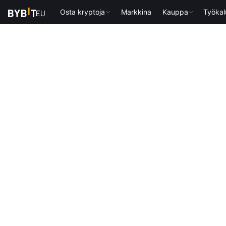
Osta kryptoja
Markkina
Kauppa
Työkal