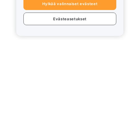
Hylkää valinnaiset evästeet
Evästeasetukset
eet
Lakiasiat
Eturistiriitapolitiikka
Yhteenveto säilytys- ja
hallinnointikäytännöstä
rd
ESG-tiedot
Crypto-Asset White Papers