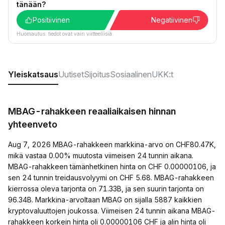
tänään?
Positiivinen
Negatiivinen
Huomautus: tiedot ovat vain viitteellisiä.
Yleiskatsaus
Uutiset
Sijoitus
Sosiaalinen
UKK:t
MBAG-rahakkeen reaaliaikaisen hinnan
yhteenveto
Aug 7, 2026 MBAG-rahakkeen markkina-arvo on CHF80.47K,
mikä vastaa 0.00% muutosta viimeisen 24 tunnin aikana.
MBAG-rahakkeen tämänhetkinen hinta on CHF 0.00000106, ja
sen 24 tunnin treidausvolyymi on CHF 5.68. MBAG-rahakkeen
kierrossa oleva tarjonta on 71.33B, ja sen suurin tarjonta on
96.34B. Markkina-arvoltaan MBAG on sijalla 5887 kaikkien
kryptovaluuttojen joukossa. Viimeisen 24 tunnin aikana MBAG-
rahakkeen korkein hinta oli 0.00000106 CHF ja alin hinta oli