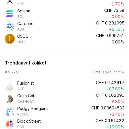
-1.70%
XRP
CHF
73.58
Solana
-0.90%
SOL
CHF
0.201095
Cardano
+6.50%
ADA
CHF
0.999751
USD1
0.00%
USD1
Trendaavat kolikot
Kolikko
Hinta ja 24 tunnin %
CHF
0.142917
Fusionist
+87.80%
ACE
CHF
0.102091
Cash Cat
-8.80%
CASHCAT
CHF
0.00604583
Pudgy Penguins
-3.40%
PENGU
CHF
0.161422
Block Street
+19.90%
BSB