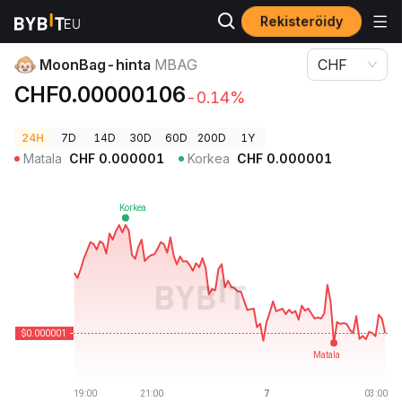
Rekisteröidy
Kryptohinnat
MoonBag-hinta MBAG
MoonBag-hinta
MBAG
CHF
CHF0.00000106
-0.14%
24H
7D
14D
30D
60D
200D
1Y
Matala
CHF
0.000001
Korkea
CHF
0.000001