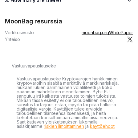
3. How many are there?
MoonBag resurssia
Verkkosivusto
moonbag.org
WhitePaper
Yhteisö
Vastuuvapauslauseke
Vastuuvapauslauseke Kryptovarojen hankkiminen
kryptovaroihin sisältää merkittäviä markkinariskejä,
mukaan lukien äärimmäinen volatiliteetti ja koko
pääoman mahdollinen menettäminen. Bybit EU
sanoutuu irti kaikesta vastuusta toimien tuloksista.
Mikään tässä esitetty ei ole taloudellinen neuvo,
suositus tai tarjous ostaa, myydä tai pitää hallussa
digitaalisia varoja. Käyttäjien tulee arvioida
taloudellinen tilanteensa itsenäisesti, ja heitä
kehotetaan konsultoimaan ammattimaisia neuvojia.
Saat kattavan yleiskatsauksen lukemalla
asiakirjamme
riskien ilmoittaminen
ja
käyttöehdot
.