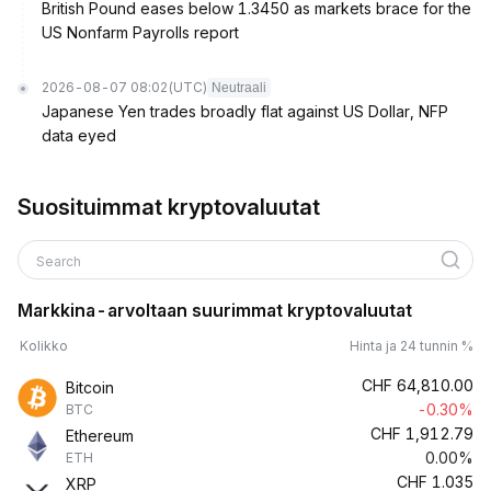
British Pound eases below 1.3450 as markets brace for the
US Nonfarm Payrolls report
2026-08-07 08:02
(UTC)
Neutraali
Japanese Yen trades broadly flat against US Dollar, NFP
data eyed
Suosituimmat kryptovaluutat
Search
Markkina-arvoltaan suurimmat kryptovaluutat
Kolikko
Hinta ja 24 tunnin %
CHF
64,810.00
Bitcoin
-0.30%
BTC
CHF
1,912.79
Ethereum
0.00%
ETH
CHF
1.035
XRP