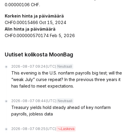
0.00000106 CHF.
Korkein hinta ja päivämäärä
CHF0.00015466 Oct 15, 2024
Alin hinta ja päivämäärä
CHF0.000000570174 Feb 5, 2026
Uutiset kolikosta MoonBag
2026-08-07 09:24
(UTC)
Neutraali
This evening is the U.S. nonfarm payrolls big test; will the
“weak July” curse repeat? In the previous three years it
has failed to meet expectations.
2026-08-07 08:44
(UTC)
Neutraali
Treasury yields hold steady ahead of key nonfarm
payrolls, jobless data
2026-08-07 08:25
(UTC)
Laskeva