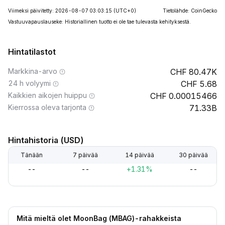
Viimeksi päivitetty: 2026-08-07 03:03:15
(UTC+0)
Tietolähde: CoinGecko
Vastuuvapauslauseke: Historiallinen tuotto ei ole tae tulevasta kehityksestä.
Hintatilastot
Markkina-arvo
80.47K
24 h volyymi
5.68
Kaikkien aikojen huippu
0.00015466
Kierrossa oleva tarjonta
71.33B
Hintahistoria (USD)
Tänään
7 päivää
14 päivää
30 päivää
--
--
+1.31%
--
Mitä mieltä olet MoonBag (MBAG)-rahakkeista