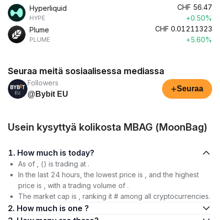
CHF
56.47
Hyperliquid
+0.50%
HYPE
CHF
0.01211323
Plume
+5.60%
PLUME
Seuraa meitä sosiaalisessa mediassa
Followers
+
Seuraa
@Bybit EU
Usein kysyttyä kolikosta MBAG (MoonBag)
1. How much is today?
As of , () is trading at .
In the last 24 hours, the lowest price is , and the highest
price is , with a trading volume of .
The market cap is , ranking it # among all cryptocurrencies.
2. How much is one ?