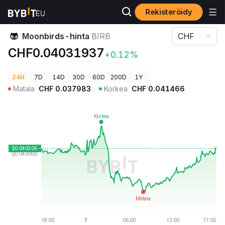
Rekisteröidy
Kryptohinnat
Moonbirds-hinta BIRB
Moonbirds-hinta
BIRB
CHF
CHF0.04031937
+0.12%
24H
7D
14D
30D
60D
200D
1Y
Matala
CHF
0.037983
Korkea
CHF
0.041466