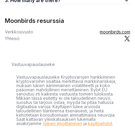
3. How many are there?
Moonbirds resurssia
Verkkosivusto
moonbirds.com
Yhteisö
Vastuuvapauslauseke
Vastuuvapauslauseke Kryptovarojen hankkiminen
kryptovaroihin sisältää merkittäviä markkinariskejä,
mukaan lukien äärimmäinen volatiliteetti ja koko
pääoman mahdollinen menettäminen. Bybit EU
sanoutuu irti kaikesta vastuusta toimien tuloksista.
Mikään tässä esitetty ei ole taloudellinen neuvo,
suositus tai tarjous ostaa, myydä tai pitää hallussa
digitaalisia varoja. Käyttäjien tulee arvioida
taloudellinen tilanteensa itsenäisesti, ja heitä
kehotetaan konsultoimaan ammattimaisia neuvojia.
Saat kattavan yleiskatsauksen lukemalla
asiakirjamme
riskien ilmoittaminen
ja
käyttöehdot
.