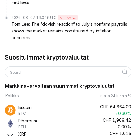
Fed Bets
2026-08-07 16:04
(UTC)
Laskeva
Tom Lee: The “dovish reaction” to July’s nonfarm payrolls
shows the market remains constrained by inflation
concerns
Suosituimmat kryptovaluutat
Search
Markkina-arvoltaan suurimmat kryptovaluutat
Kolikko
Hinta ja 24 tunnin %
CHF
64,664.00
Bitcoin
+0.30%
BTC
CHF
1,909.42
Ethereum
0.00%
ETH
CHF
1.015
XRP