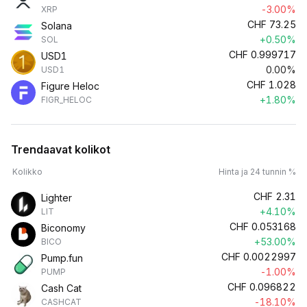
-3.00%
XRP
CHF
73.25
Solana
+0.50%
SOL
CHF
0.999717
USD1
0.00%
USD1
CHF
1.028
Figure Heloc
+1.80%
FIGR_HELOC
Trendaavat kolikot
Kolikko
Hinta ja 24 tunnin %
CHF
2.31
Lighter
+4.10%
LIT
CHF
0.053168
Biconomy
+53.00%
BICO
CHF
0.0022997
Pump.fun
-1.00%
PUMP
CHF
0.096822
Cash Cat
-18.10%
CASHCAT