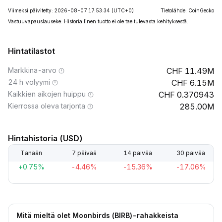
Viimeksi päivitetty: 2026-08-07 17:53:34
(UTC+0)
Tietolähde: CoinGecko
Vastuuvapauslauseke: Historiallinen tuotto ei ole tae tulevasta kehityksestä.
Hintatilastot
Markkina-arvo
11.49M
24 h volyymi
6.15M
Kaikkien aikojen huippu
0.370943
Kierrossa oleva tarjonta
285.00M
Hintahistoria (USD)
Tänään
7 päivää
14 päivää
30 päivää
+0.75%
-4.46%
-15.36%
-17.06%
Mitä mieltä olet Moonbirds (BIRB)-rahakkeista