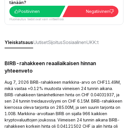
tänään?
Positiivinen
Negatiivinen
Huomautus: tiedot ovat vain viitteellisiä.
Yleiskatsaus
Uutiset
Sijoitus
Sosiaalinen
UKK:t
BIRB-rahakkeen reaaliaikaisen hinnan
yhteenveto
Aug 7, 2026 BIRB-rahakkeen markkina-arvo on CHF11.49M,
mikä vastaa +0.12% muutosta viimeisen 24 tunnin aikana.
BIRB-rahakkeen tämänhetkinen hinta on CHF 0.04031937, ja
sen 24 tunnin treidausvolyymi on CHF 6.15M. BIRB-rahakkeen
kierrossa oleva tarjonta on 285.00M, ja sen suurin tarjonta on
1.00B. Markkina-arvoltaan BIRB on sijalla 966 kaikkien
kryptovaluuttojen joukossa. Viimeisen 24 tunnin aikana BIRB-
rahakkeen korkein hinta oli 0.04121502 CHF ja alin hinta oli