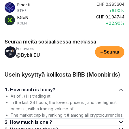
CHF
0.385604
Ether.fi
+6.90%
ETHFI
CHF
0.194744
KGeN
+22.90%
KGEN
Seuraa meitä sosiaalisessa mediassa
Followers
+
Seuraa
@Bybit EU
Usein kysyttyä kolikosta BIRB (Moonbirds)
1. How much is today?
As of , () is trading at .
In the last 24 hours, the lowest price is , and the highest
price is , with a trading volume of .
The market cap is , ranking it # among all cryptocurrencies.
2. How much is one ?