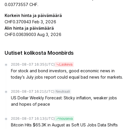
0.03773557 CHF.
Korkein hinta ja päivämäärä
CHF0.370943 Feb 3, 2026
Alin hinta ja päivämäärä
CHF0.03639003 Aug 3, 2026
Uutiset kolikosta Moonbirds
2026-08-07 16:35
(UTC)
Laskeva
For stock and bond investors, good economic news in
today’s July jobs report could equal bad news for markets.
2026-08-07 16:21
(UTC)
Neutraali
US Dollar Weekly Forecast: Sticky inflation, weaker jobs
and hopes of peace
2026-08-07 16:13
(UTC)
nouseva
Bitcoin Hits $65.3K in August as Soft US Jobs Data Shifts