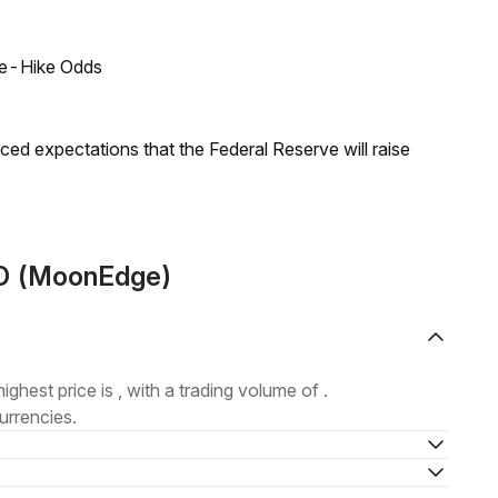
ate-Hike Odds
duced expectations that the Federal Reserve will raise
ED (MoonEdge)
highest price is , with a trading volume of .
urrencies.