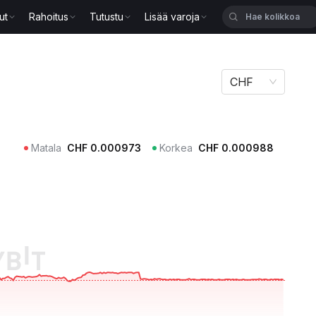
ut
Rahoitus
Tutustu
Lisää varoja
CHF
Matala
CHF
0.000973
Korkea
CHF
0.000988