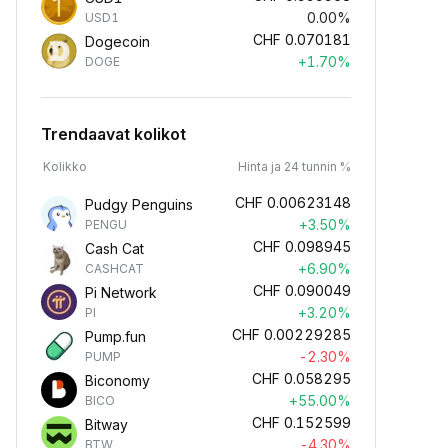
0.00%
USD1
CHF
0.070181
Dogecoin
+1.70%
DOGE
Trendaavat kolikot
Kolikko
Hinta ja 24 tunnin %
CHF
0.00623148
Pudgy Penguins
+3.50%
PENGU
CHF
0.098945
Cash Cat
+6.90%
CASHCAT
CHF
0.090049
Pi Network
+3.20%
PI
CHF
0.00229285
Pump.fun
-2.30%
PUMP
CHF
0.058295
Biconomy
+55.00%
BICO
CHF
0.152599
Bitway
-4.30%
BTW