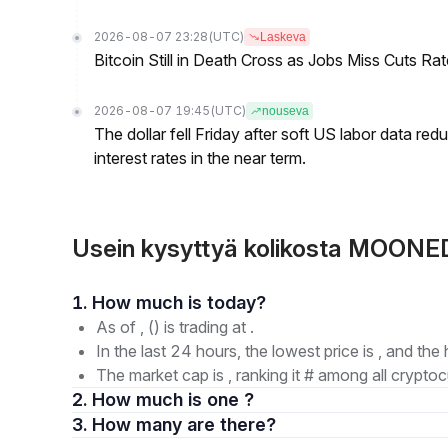
2026-08-07 23:28
(UTC)
Laskeva
Bitcoin Still in Death Cross as Jobs Miss Cuts R
2026-08-07 19:45
(UTC)
nouseva
The dollar fell Friday after soft US labor data re
interest rates in the near term.
Usein kysyttyä kolikosta MOON
1. How much is today?
As of , () is trading at .
In the last 24 hours, the lowest price is , and the 
The market cap is , ranking it # among all cryptoc
2. How much is one ?
3. How many are there?