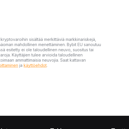
yptovaroihin sisältää merkittäviä markkinariskejä,
 pääoman mahdollinen menettäminen. Bybit EU sanoutuu
ssä esitetty ei ole taloudellinen neuvo, suositus tai
varoja. Käyttäjien tulee arvioida taloudellinen
ultoimaan ammattimaisia neuvojia. Saat kattavan
moittaminen
ja
käyttöehdot
.