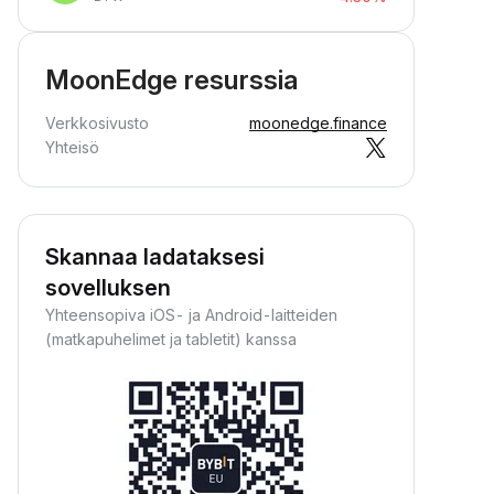
MoonEdge resurssia
Verkkosivusto
moonedge.finance
Yhteisö
Skannaa ladataksesi
sovelluksen
Yhteensopiva iOS- ja Android-laitteiden
(matkapuhelimet ja tabletit) kanssa