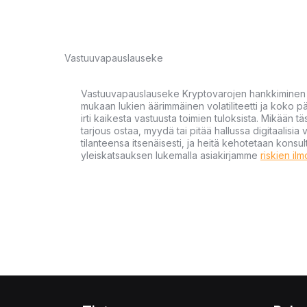
Vastuuvapauslauseke
Vastuuvapauslauseke Kryptovarojen hankkiminen kr
mukaan lukien äärimmäinen volatiliteetti ja koko
irti kaikesta vastuusta toimien tuloksista. Mikään tä
tarjous ostaa, myydä tai pitää hallussa digitaalisia 
tilanteensa itsenäisesti, ja heitä kehotetaan kons
yleiskatsauksen lukemalla asiakirjamme
riskien il