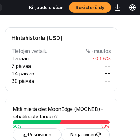
Rekisteröidy
Kirjaudu sisään
Hintahistoria (USD)
Tietojen vertailu
%-muutos
Tänään
-0.68%
7 päivää
--
14 päivää
--
30 päivää
--
Mitä mieltä olet MoonEdge (MOONED)-
rahakkeista tänään?
50
%
50
%
Positiivinen
Negatiivinen