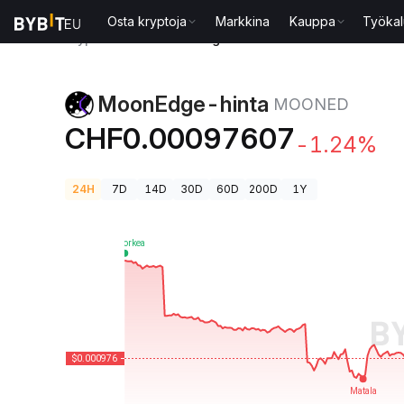
Osta kryptoja
Markkina
Kauppa
Työkal
Kryptohinnat
MoonEdge-hinta MOONED
MoonEdge-hinta
MOONED
CHF0.00097607
-1.24%
24H
7D
14D
30D
60D
200D
1Y