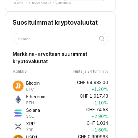
Huomautus: tiedot ovat vain viitteellisiä.
Suosituimmat kryptovaluutat
Search
Markkina-arvoltaan suurimmat
kryptovaluutat
Kolikko
Hinta ja 24 tunnin %
CHF
64,983.00
Bitcoin
+1.20%
BTC
CHF
1,917.43
Ethereum
+1.10%
ETH
CHF
74.58
Solana
+2.90%
SOL
CHF
1.034
XRP
+1.60%
XRP
CHF
0.999968
USD1