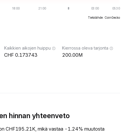
Tietolähde: CoinGecko
Kaikkien aikojen huippu
Kierrossa oleva tarjonta
0.173743
200.00M
n hinnan yhteenveto
on CHF195.21K, mikä vastaa -1.24% muutosta