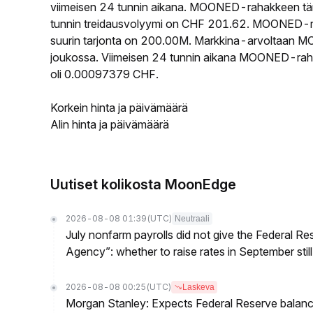
viimeisen 24 tunnin aikana. MOONED-rahakkeen tä
tunnin treidausvolyymi on CHF 201.62. MOONED-rah
suurin tarjonta on 200.00M. Markkina-arvoltaan MO
joukossa. Viimeisen 24 tunnin aikana MOONED-rahak
oli 0.00097379 CHF.
Korkein hinta ja päivämäärä
Alin hinta ja päivämäärä
Uutiset kolikosta MoonEdge
2026-08-08 01:39
(UTC)
Neutraali
July nonfarm payrolls did not give the Federal 
Agency”: whether to raise rates in September still
2026-08-08 00:25
(UTC)
Laskeva
Morgan Stanley: Expects Federal Reserve balance 