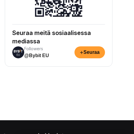
Seuraa meitä sosiaalisessa
mediassa
Followers
+
Seuraa
@Bybit EU