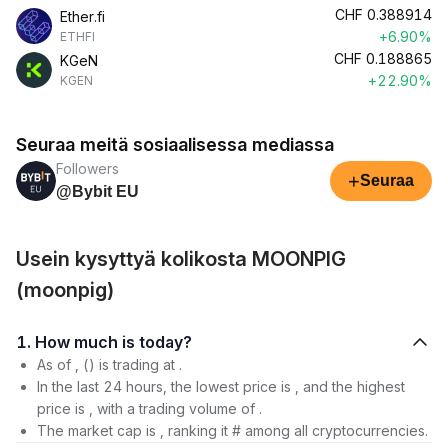
CHF
0.388914
Ether.fi
+6.90%
ETHFI
CHF
0.188865
KGeN
+22.90%
KGEN
Seuraa meitä sosiaalisessa mediassa
Followers
+
Seuraa
@Bybit EU
Usein kysyttyä kolikosta MOONPIG
(moonpig)
1. How much is today?
As of , () is trading at .
In the last 24 hours, the lowest price is , and the highest
price is , with a trading volume of .
The market cap is , ranking it # among all cryptocurrencies.