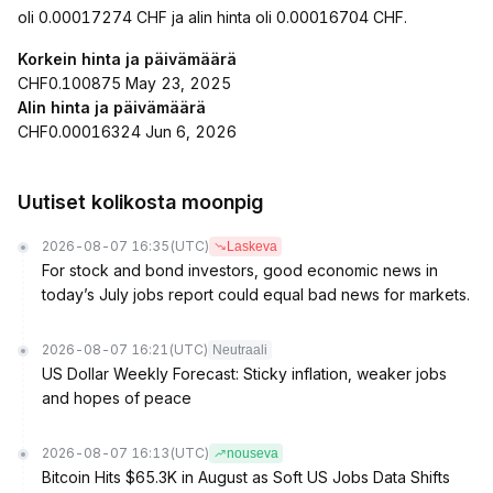
oli 0.00017274 CHF ja alin hinta oli 0.00016704 CHF.
Korkein hinta ja päivämäärä
CHF0.100875 May 23, 2025
Alin hinta ja päivämäärä
CHF0.00016324 Jun 6, 2026
Uutiset kolikosta moonpig
2026-08-07 16:35
(UTC)
Laskeva
For stock and bond investors, good economic news in
today’s July jobs report could equal bad news for markets.
2026-08-07 16:21
(UTC)
Neutraali
US Dollar Weekly Forecast: Sticky inflation, weaker jobs
and hopes of peace
2026-08-07 16:13
(UTC)
nouseva
Bitcoin Hits $65.3K in August as Soft US Jobs Data Shifts