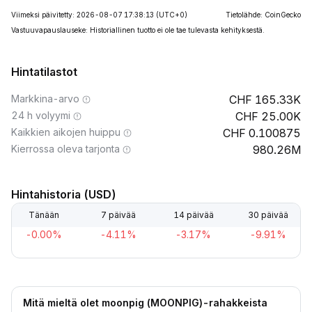
Viimeksi päivitetty: 2026-08-07 17:38:13
(UTC+0)
Tietolähde: CoinGecko
Vastuuvapauslauseke: Historiallinen tuotto ei ole tae tulevasta kehityksestä.
Hintatilastot
Markkina-arvo
165.33K
24 h volyymi
25.00K
Kaikkien aikojen huippu
0.100875
Kierrossa oleva tarjonta
980.26M
Hintahistoria (USD)
Tänään
7 päivää
14 päivää
30 päivää
-0.00%
-4.11%
-3.17%
-9.91%
Mitä mieltä olet moonpig (MOONPIG)-rahakkeista