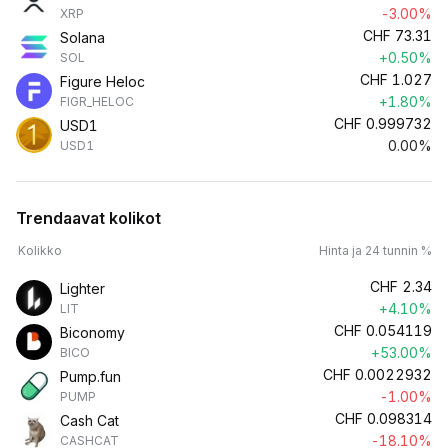
-3.00%
XRP
CHF
73.31
Solana
+0.50%
SOL
CHF
1.027
Figure Heloc
+1.80%
FIGR_HELOC
CHF
0.999732
USD1
0.00%
USD1
Trendaavat kolikot
Kolikko
Hinta ja 24 tunnin %
CHF
2.34
Lighter
+4.10%
LIT
CHF
0.054119
Biconomy
+53.00%
BICO
CHF
0.0022932
Pump.fun
-1.00%
PUMP
CHF
0.098314
Cash Cat
-18.10%
CASHCAT