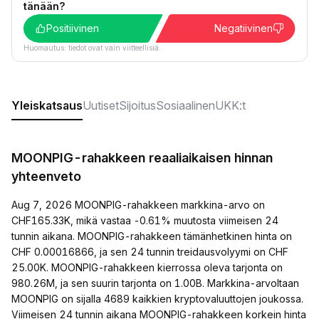
tänään?
Positiivinen
Negatiivinen
Huomautus: tiedot ovat vain viitteellisiä.
Yleiskatsaus
Uutiset
Sijoitus
Sosiaalinen
UKK:t
MOONPIG-rahakkeen reaaliaikaisen hinnan
yhteenveto
Aug 7, 2026 MOONPIG-rahakkeen markkina-arvo on
CHF165.33K, mikä vastaa -0.61% muutosta viimeisen 24
tunnin aikana. MOONPIG-rahakkeen tämänhetkinen hinta on
CHF 0.00016866, ja sen 24 tunnin treidausvolyymi on CHF
25.00K. MOONPIG-rahakkeen kierrossa oleva tarjonta on
980.26M, ja sen suurin tarjonta on 1.00B. Markkina-arvoltaan
MOONPIG on sijalla 4689 kaikkien kryptovaluuttojen joukossa.
Viimeisen 24 tunnin aikana MOONPIG-rahakkeen korkein hinta