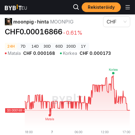
Rekisteröidy
Kryptohinnat
moonpig-hinta MOONPIG
moonpig-hinta
MOONPIG
CHF
CHF0.00016866
-0.61%
24H
7D
14D
30D
60D
200D
1Y
Matala
CHF
0.000168
Korkea
CHF
0.000173