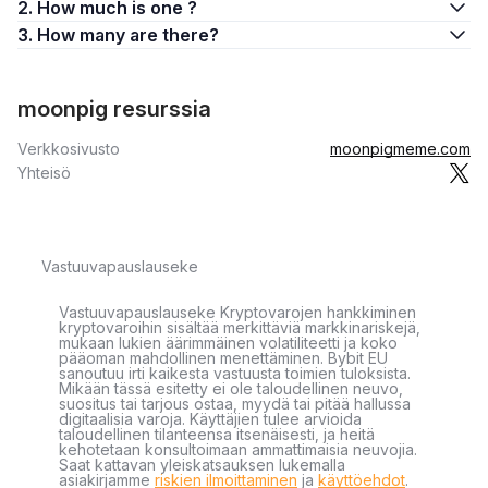
2. How much is one ?
3. How many are there?
moonpig resurssia
Verkkosivusto
moonpigmeme.com
Yhteisö
Vastuuvapauslauseke
Vastuuvapauslauseke Kryptovarojen hankkiminen
kryptovaroihin sisältää merkittäviä markkinariskejä,
mukaan lukien äärimmäinen volatiliteetti ja koko
pääoman mahdollinen menettäminen. Bybit EU
sanoutuu irti kaikesta vastuusta toimien tuloksista.
Mikään tässä esitetty ei ole taloudellinen neuvo,
suositus tai tarjous ostaa, myydä tai pitää hallussa
digitaalisia varoja. Käyttäjien tulee arvioida
taloudellinen tilanteensa itsenäisesti, ja heitä
kehotetaan konsultoimaan ammattimaisia neuvojia.
Saat kattavan yleiskatsauksen lukemalla
asiakirjamme
riskien ilmoittaminen
ja
käyttöehdot
.