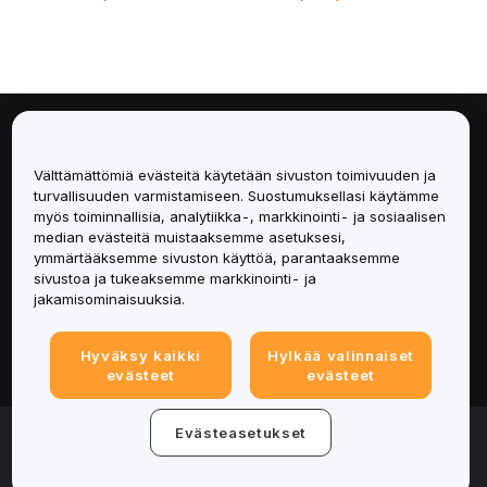
Tietoa
Välttämättömiä evästeitä käytetään sivuston toimivuuden ja
Palvelut
turvallisuuden varmistamiseen. Suostumuksellasi käytämme
myös toiminnallisia, analytiikka-, markkinointi- ja sosiaalisen
median evästeitä muistaaksemme asetuksesi,
Tuki
ymmärtääksemme sivuston käyttöä, parantaaksemme
sivustoa ja tukeaksemme markkinointi- ja
Tuotteet
jakamisominaisuuksia.
Lakiasiat
Hyväksy kaikki
Hylkää valinnaiset
evästeet
evästeet
© 2025-2026 Bybit.eu. All rights reserved.
Evästeasetukset
Palveluehdot
|
Tietosuojaehdot
|
Yritystiedot
(Impressum)
|
Evästeasetukset