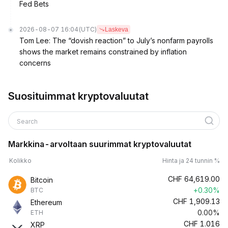
Fed Bets
2026-08-07 16:04
(UTC)
Laskeva
Tom Lee: The “dovish reaction” to July’s nonfarm payrolls
shows the market remains constrained by inflation
concerns
Suosituimmat kryptovaluutat
Search
Markkina-arvoltaan suurimmat kryptovaluutat
Kolikko
Hinta ja 24 tunnin %
CHF
64,619.00
Bitcoin
+0.30%
BTC
CHF
1,909.13
Ethereum
0.00%
ETH
CHF
1.016
XRP