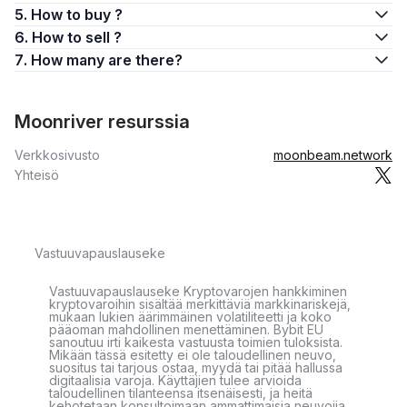
5. How to buy ?
6. How to sell ?
7. How many are there?
Moonriver resurssia
Verkkosivusto
moonbeam.network
Yhteisö
Vastuuvapauslauseke
Vastuuvapauslauseke Kryptovarojen hankkiminen
kryptovaroihin sisältää merkittäviä markkinariskejä,
mukaan lukien äärimmäinen volatiliteetti ja koko
pääoman mahdollinen menettäminen. Bybit EU
sanoutuu irti kaikesta vastuusta toimien tuloksista.
Mikään tässä esitetty ei ole taloudellinen neuvo,
suositus tai tarjous ostaa, myydä tai pitää hallussa
digitaalisia varoja. Käyttäjien tulee arvioida
taloudellinen tilanteensa itsenäisesti, ja heitä
kehotetaan konsultoimaan ammattimaisia neuvojia.