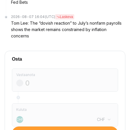
Fed Bets
2026-08-07 16:04
(UTC)
Laskeva
Tom Lee: The “dovish reaction” to July’s nonfarm payrolls
shows the market remains constrained by inflation
concerns
Osta
Vastaanota
Kuluta
CHF
CHF