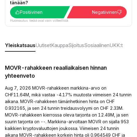
tänään?
Positiivinen
Negatiivinen
Huomautus: tiedot ovat vain viitteellisiä.
Yleiskatsaus
Uutiset
Kauppa
Sijoitus
Sosiaalinen
UKK:t
MOVR-rahakkeen reaaliaikaisen hinnan
yhteenveto
Aug 7, 2026 MOVR-rahakkeen markkina-arvo on
CHF11.64M, mikä vastaa -4.17% muutosta viimeisen 24 tunnin
aikana. MOVR-rahakkeen tämänhetkinen hinta on CHF
0.932165, ja sen 24 tunnin treidausvolyymi on CHF 2.33M.
MOVR-rahakkeen kierrossa oleva tarjonta on 12.49M, ja sen
suurin tarjonta on --. Markkina-arvoltaan MOVR on sijalla 953
kaikkien kryptovaluuttojen joukossa. Viimeisen 24 tunnin
aikana MOVR-rahakkeen korkein hinta oli 0.964549 CHF ja