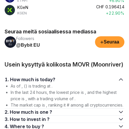
+6.90%
ETHFI
CHF
0.196414
KGeN
+22.90%
KGEN
Seuraa meitä sosiaalisessa mediassa
Followers
+
Seuraa
@Bybit EU
Usein kysyttyä kolikosta MOVR (Moonriver)
1. How much is today?
As of , () is trading at .
In the last 24 hours, the lowest price is , and the highest
price is , with a trading volume of .
The market cap is , ranking it # among all cryptocurrencies.
2. How much is one ?
3. How to invest in ?
4. Where to buy ?