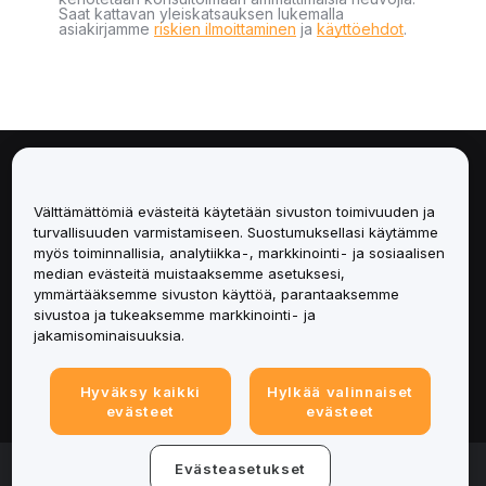
Saat kattavan yleiskatsauksen lukemalla
asiakirjamme
riskien ilmoittaminen
ja
käyttöehdot
.
Tietoa
Välttämättömiä evästeitä käytetään sivuston toimivuuden ja
Palvelut
turvallisuuden varmistamiseen. Suostumuksellasi käytämme
myös toiminnallisia, analytiikka-, markkinointi- ja sosiaalisen
median evästeitä muistaaksemme asetuksesi,
Tuki
ymmärtääksemme sivuston käyttöä, parantaaksemme
sivustoa ja tukeaksemme markkinointi- ja
Tuotteet
jakamisominaisuuksia.
Lakiasiat
Hyväksy kaikki
Hylkää valinnaiset
evästeet
evästeet
© 2025-2026 Bybit.eu. All rights reserved.
Evästeasetukset