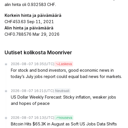
alin hinta oli 0.932583 CHF.
Korkein hinta ja päivämäärä
CHF453.63 Sep 11, 2021
Alin hinta ja päivämäärä
CHF0.788576 Mar 29, 2026
Uutiset kolikosta Moonriver
2026-08-07 16:35
(UTC)
Laskeva
For stock and bond investors, good economic news in
today’s July jobs report could equal bad news for markets.
2026-08-07 16:21
(UTC)
Neutraali
US Dollar Weekly Forecast: Sticky inflation, weaker jobs
and hopes of peace
2026-08-07 16:13
(UTC)
nouseva
Bitcoin Hits $65.3K in August as Soft US Jobs Data Shifts