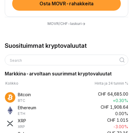
Osta MOVR-rahakkeita
→
MOVR/CHF-laskuri
Suosituimmat kryptovaluutat
Search
Markkina-arvoltaan suurimmat kryptovaluutat
Kolikko
Hinta ja 24 tunnin %
CHF
64,685.00
Bitcoin
+0.30%
BTC
CHF
1,908.64
Ethereum
0.00%
ETH
CHF
1.015
XRP
-3.00%
XRP