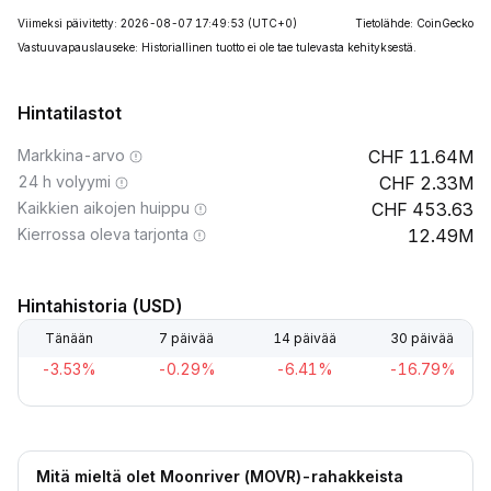
Viimeksi päivitetty: 2026-08-07 17:49:53
(UTC+0)
Tietolähde: CoinGecko
Vastuuvapauslauseke: Historiallinen tuotto ei ole tae tulevasta kehityksestä.
Hintatilastot
Markkina-arvo
11.64M
24 h volyymi
2.33M
Kaikkien aikojen huippu
453.63
Kierrossa oleva tarjonta
12.49M
Hintahistoria (USD)
Tänään
7 päivää
14 päivää
30 päivää
-3.53%
-0.29%
-6.41%
-16.79%
Mitä mieltä olet Moonriver (MOVR)-rahakkeista