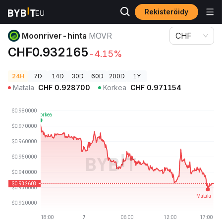
Rekisteröidy
Kryptohinnat
Moonriver-hinta MOVR
Moonriver-hinta
MOVR
CHF
CHF0.932165
-4.15%
24H
7D
14D
30D
60D
200D
1Y
Matala
CHF
0.928700
Korkea
CHF
0.971154