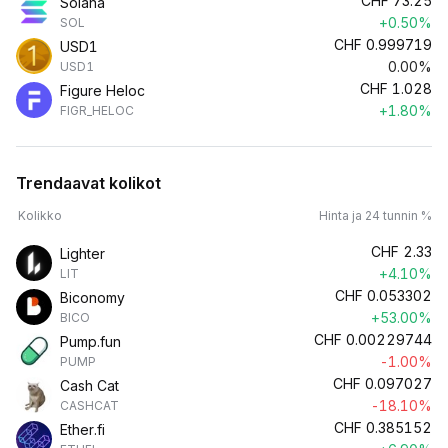
CHF
73.25
Solana
+0.50%
SOL
CHF
0.999719
USD1
0.00%
USD1
CHF
1.028
Figure Heloc
+1.80%
FIGR_HELOC
Trendaavat kolikot
Kolikko
Hinta ja 24 tunnin %
CHF
2.33
Lighter
+4.10%
LIT
CHF
0.053302
Biconomy
+53.00%
BICO
CHF
0.00229744
Pump.fun
-1.00%
PUMP
CHF
0.097027
Cash Cat
-18.10%
CASHCAT
CHF
0.385152
Ether.fi