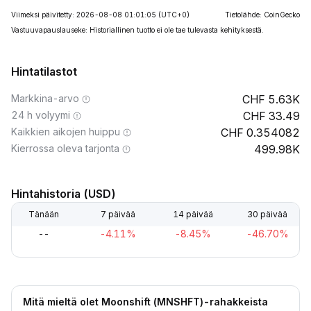
Viimeksi päivitetty: 2026-08-08 01:01:05
(UTC+0)
Tietolähde: CoinGecko
Vastuuvapauslauseke: Historiallinen tuotto ei ole tae tulevasta kehityksestä.
Hintatilastot
Markkina-arvo
5.63K
24 h volyymi
33.49
Kaikkien aikojen huippu
0.354082
Kierrossa oleva tarjonta
499.98K
Hintahistoria (USD)
Tänään
7 päivää
14 päivää
30 päivää
--
-4.11%
-8.45%
-46.70%
Mitä mieltä olet Moonshift (MNSHFT)-rahakkeista