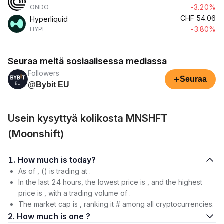
-3.20%
ONDO
CHF
54.06
Hyperliquid
-3.80%
HYPE
Seuraa meitä sosiaalisessa mediassa
Followers
+
Seuraa
@Bybit EU
Usein kysyttyä kolikosta MNSHFT
(Moonshift)
1. How much is today?
As of , () is trading at .
In the last 24 hours, the lowest price is , and the highest
price is , with a trading volume of .
The market cap is , ranking it # among all cryptocurrencies.
2. How much is one ?