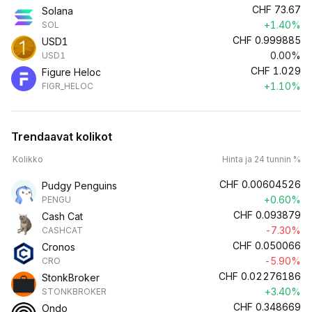
CHF
73.67
Solana
+1.40%
SOL
CHF
0.999885
USD1
0.00%
USD1
CHF
1.029
Figure Heloc
+1.10%
FIGR_HELOC
Trendaavat kolikot
Kolikko
Hinta ja 24 tunnin %
CHF
0.00604526
Pudgy Penguins
+0.60%
PENGU
CHF
0.093879
Cash Cat
-7.30%
CASHCAT
CHF
0.050066
Cronos
-5.90%
CRO
CHF
0.02276186
StonkBroker
+3.40%
STONKBROKER
CHF
0.348669
Ondo