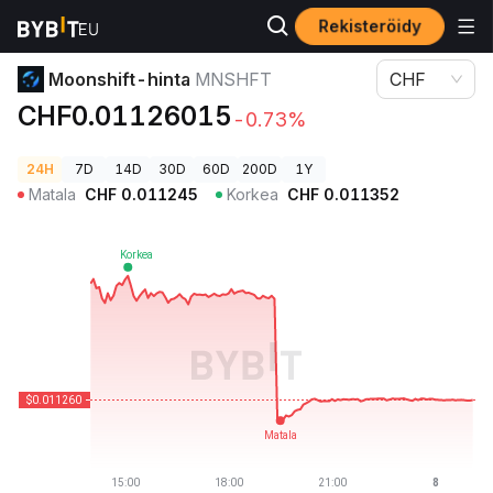
Rekisteröidy
Kryptohinnat
Moonshift-hinta MNSHFT
Moonshift-hinta
MNSHFT
CHF
CHF0.01126015
-0.73%
24H
7D
14D
30D
60D
200D
1Y
Matala
CHF
0.011245
Korkea
CHF
0.011352