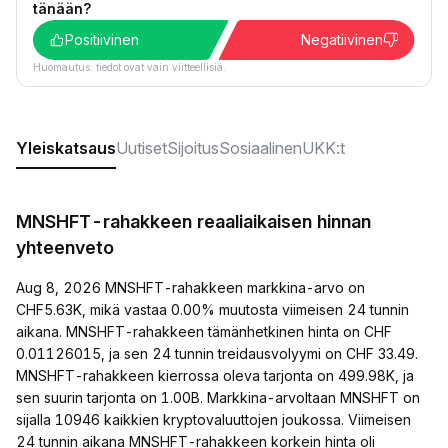
tänään?
Positiivinen
Negatiivinen
Huomautus: tiedot ovat vain viitteellisiä.
Yleiskatsaus
Uutiset
Sijoitus
Sosiaalinen
UKK:t
MNSHFT-rahakkeen reaaliaikaisen hinnan
yhteenveto
Aug 8, 2026 MNSHFT-rahakkeen markkina-arvo on
CHF5.63K, mikä vastaa 0.00% muutosta viimeisen 24 tunnin
aikana. MNSHFT-rahakkeen tämänhetkinen hinta on CHF
0.01126015, ja sen 24 tunnin treidausvolyymi on CHF 33.49.
MNSHFT-rahakkeen kierrossa oleva tarjonta on 499.98K, ja
sen suurin tarjonta on 1.00B. Markkina-arvoltaan MNSHFT on
sijalla 10946 kaikkien kryptovaluuttojen joukossa. Viimeisen
24 tunnin aikana MNSHFT-rahakkeen korkein hinta oli