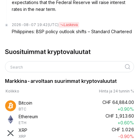
expectations that the Federal Reserve will raise interest
rates in the near term.
2026-08-07 19:42
(UTC)
Laskeva
Philippines: BSP policy outlook shifts – Standard Chartered
Suosituimmat kryptovaluutat
Search
Markkina-arvoltaan suurimmat kryptovaluutat
Kolikko
Hinta ja 24 tunnin %
CHF
64,884.00
Bitcoin
+0.90%
BTC
CHF
1,913.60
Ethereum
+0.60%
ETH
CHF
1.026
XRP
-0.90%
XRP