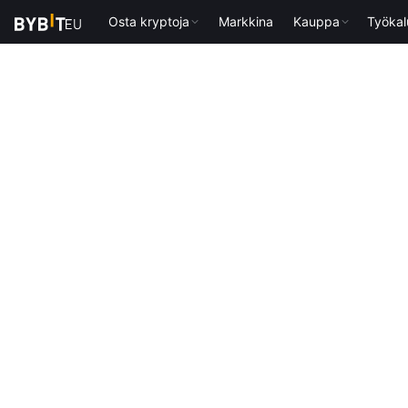
Osta kryptoja
Markkina
Kauppa
Työkal