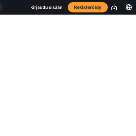
Rekisteröidy
Kirjaudu sisään