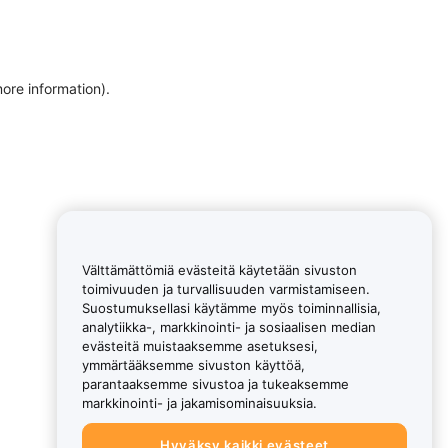
more information)
.
Välttämättömiä evästeitä käytetään sivuston
toimivuuden ja turvallisuuden varmistamiseen.
Suostumuksellasi käytämme myös toiminnallisia,
analytiikka-, markkinointi- ja sosiaalisen median
evästeitä muistaaksemme asetuksesi,
ymmärtääksemme sivuston käyttöä,
parantaaksemme sivustoa ja tukeaksemme
markkinointi- ja jakamisominaisuuksia.
Hyväksy kaikki evästeet