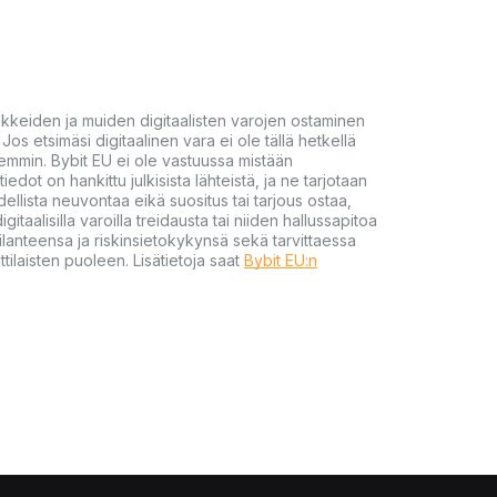
akkeiden ja muiden digitaalisten varojen ostaminen
Jos etsimäsi digitaalinen vara ei ole tällä hetkellä
öhemmin. Bybit EU ei ole vastuussa mistään
tiedot on hankittu julkisista lähteistä, ja ne tarjotaan
dellista neuvontaa eikä suositus tai tarjous ostaa,
gitaalisilla varoilla treidausta tai niiden hallussapitoa
en tilanteensa ja riskinsietokykynsä sekä tarvittaessa
tilaisten puoleen. Lisätietoja saat
Bybit EU:n