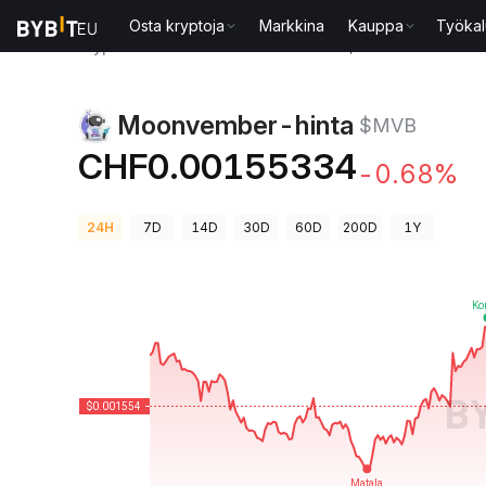
Osta kryptoja
Markkina
Kauppa
Työkal
Kryptohinnat
Moonvember-hinta $MVB
Moonvember-hinta
$MVB
CHF0.00155334
-0.68%
24H
7D
14D
30D
60D
200D
1Y