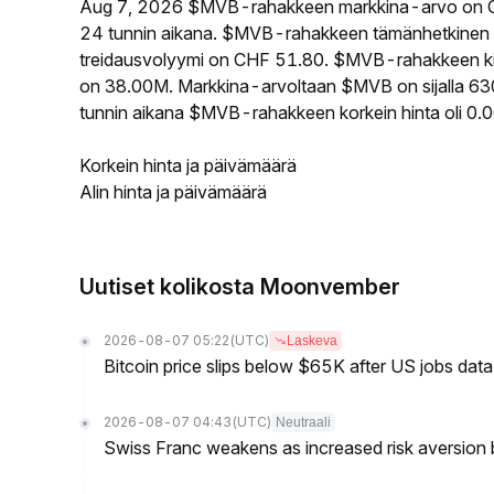
Aug 7, 2026 $MVB-rahakkeen markkina-arvo on C
24 tunnin aikana. $MVB-rahakkeen tämänhetkinen 
treidausvolyymi on CHF 51.80. $MVB-rahakkeen kier
on 38.00M. Markkina-arvoltaan $MVB on sijalla 630
tunnin aikana $MVB-rahakkeen korkein hinta oli 0.
Korkein hinta ja päivämäärä
Alin hinta ja päivämäärä
Uutiset kolikosta Moonvember
2026-08-07 05:22
(UTC)
Laskeva
Bitcoin price slips below $65K after US jobs data
2026-08-07 04:43
(UTC)
Neutraali
Swiss Franc weakens as increased risk aversion