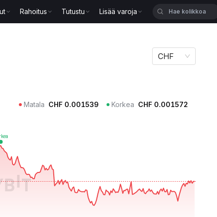
ut
Rahoitus
Tutustu
Lisää varoja
CHF
Matala
CHF
0.001539
Korkea
CHF
0.001572