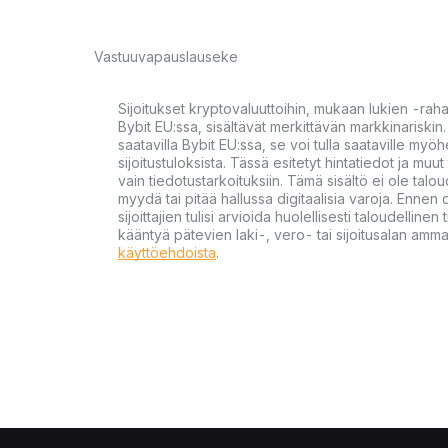
Vastuuvapauslauseke
Sijoitukset kryptovaluuttoihin, mukaan lukien -rah
Bybit EU:ssa, sisältävät merkittävän markkinariskin. 
saatavilla Bybit EU:ssa, se voi tulla saataville my
sijoitustuloksista. Tässä esitetyt hintatiedot ja muut 
vain tiedotustarkoituksiin. Tämä sisältö ei ole talou
myydä tai pitää hallussa digitaalisia varoja. Ennen di
sijoittajien tulisi arvioida huolellisesti taloudellin
kääntyä pätevien laki-, vero- tai sijoitusalan ammat
käyttöehdoista
.