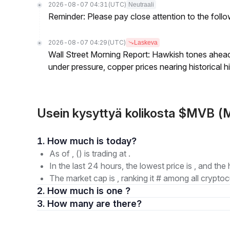
2026-08-07 04:31
(UTC)
Neutraali
Reminder: Please pay close attention to the followi
2026-08-07 04:29
(UTC)
Laskeva
Wall Street Morning Report: Hawkish tones ahead
under pressure, copper prices nearing historical h
Usein kysyttyä kolikosta $MVB 
1. How much is today?
As of , () is trading at .
In the last 24 hours, the lowest price is , and the 
The market cap is , ranking it # among all cryptoc
2. How much is one ?
3. How many are there?