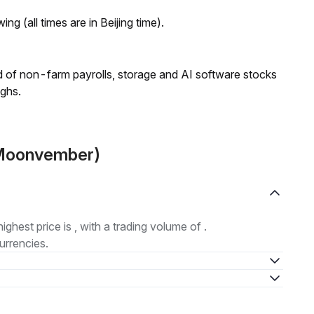
ng (all times are in Beijing time).
 of non-farm payrolls, storage and AI software stocks
ighs.
(Moonvember)
highest price is , with a trading volume of .
urrencies.