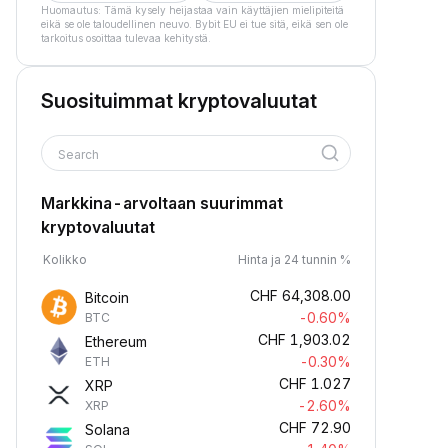
Huomautus: Tämä kysely heijastaa vain käyttäjien mielipiteitä
eikä se ole taloudellinen neuvo. Bybit EU ei tue sitä, eikä sen ole
tarkoitus osoittaa tulevaa kehitystä.
Suosituimmat kryptovaluutat
Search
Markkina-arvoltaan suurimmat
kryptovaluutat
Kolikko
Hinta ja 24 tunnin %
CHF
64,308.00
Bitcoin
-0.60%
BTC
CHF
1,903.02
Ethereum
-0.30%
ETH
CHF
1.027
XRP
-2.60%
XRP
CHF
72.90
Solana