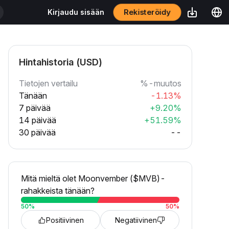
Rekisteröidy
Kirjaudu sisään
Hintahistoria (USD)
Tietojen vertailu
%-muutos
Tänään
-1.13%
7 päivää
+9.20%
14 päivää
+51.59%
30 päivää
--
Mitä mieltä olet Moonvember ($MVB)-
rahakkeista tänään?
50
%
50
%
Positiivinen
Negatiivinen