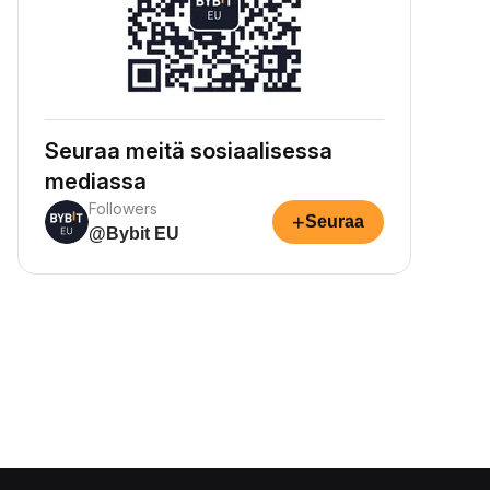
Seuraa meitä sosiaalisessa
mediassa
Followers
+
Seuraa
@Bybit EU