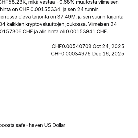
HF58.23K, mikä vastaa -0.68% muutosta viimeisen
hinta on CHF 0.00155334, ja sen 24 tunnin
rossa oleva tarjonta on 37.49M, ja sen suurin tarjonta
4 kaikkien kryptovaluuttojen joukossa. Viimeisen 24
00157306 CHF ja alin hinta oli 0.00153941 CHF.
CHF0.00540708 Oct 24, 2025
CHF0.00034975 Dec 16, 2025
 boosts safe-haven US Dollar