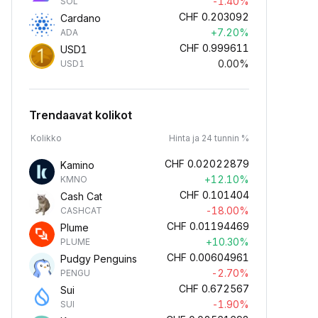
-1.40%
SOL
CHF
0.203092
Cardano
+7.20%
ADA
CHF
0.999611
USD1
0.00%
USD1
Trendaavat kolikot
Kolikko
Hinta ja 24 tunnin %
CHF
0.02022879
Kamino
+12.10%
KMNO
CHF
0.101404
Cash Cat
-18.00%
CASHCAT
CHF
0.01194469
Plume
+10.30%
PLUME
CHF
0.00604961
Pudgy Penguins
-2.70%
PENGU
CHF
0.672567
Sui
-1.90%
SUI