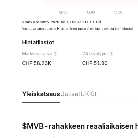
Viimeksi päivitetty: 2026-08-07 06:43:51
(UTC+0)
Vastuuvapauslauseke: Historiallinen tuotto ei ole tae tulevasta kehityksestä.
Hintatilastot
Markkina-arvo
24 h volyymi
58.23K
51.80
Yleiskatsaus
Uutiset
UKK:t
$MVB-rahakkeen reaaliaikaisen 