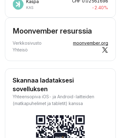
CHF
0.02561698
Kaspa
-2.40%
KAS
Moonvember resurssia
Verkkosivusto
moonvember.org
Yhteisö
Skannaa ladataksesi
sovelluksen
Yhteensopiva iOS- ja Android-laitteiden
(matkapuhelimet ja tabletit) kanssa