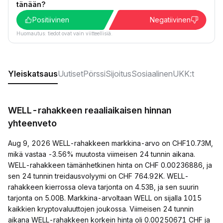
tänään?
Positiivinen
Negatiivinen
Huomautus: tiedot ovat vain viitteellisiä.
Yleiskatsaus
Uutiset
Pörssi
Sijoitus
Sosiaalinen
UKK:t
WELL-rahakkeen reaaliaikaisen hinnan
yhteenveto
Aug 9, 2026 WELL-rahakkeen markkina-arvo on CHF10.73M,
mikä vastaa -3.56% muutosta viimeisen 24 tunnin aikana.
WELL-rahakkeen tämänhetkinen hinta on CHF 0.00236886, ja
sen 24 tunnin treidausvolyymi on CHF 764.92K. WELL-
rahakkeen kierrossa oleva tarjonta on 4.53B, ja sen suurin
tarjonta on 5.00B. Markkina-arvoltaan WELL on sijalla 1015
kaikkien kryptovaluuttojen joukossa. Viimeisen 24 tunnin
aikana WELL-rahakkeen korkein hinta oli 0.00250671 CHF ja