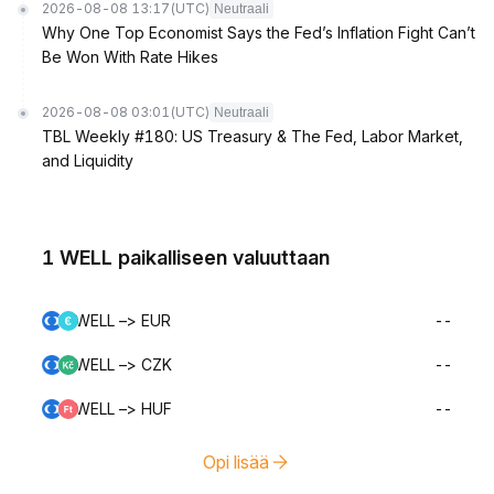
2026-08-08 13:17
(UTC)
Neutraali
Why One Top Economist Says the Fed’s Inflation Fight Can’t
Be Won With Rate Hikes
2026-08-08 03:01
(UTC)
Neutraali
TBL Weekly #180: US Treasury & The Fed, Labor Market,
and Liquidity
1 WELL paikalliseen valuuttaan
WELL –> EUR
--
WELL –> CZK
--
WELL –> HUF
--
Opi lisää