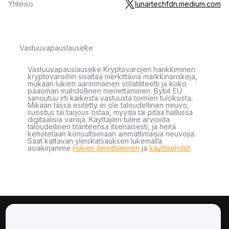
Yhteisö
lunartechfdn.medium.com
Vastuuvapauslauseke
Vastuuvapauslauseke Kryptovarojen hankkiminen
kryptovaroihin sisältää merkittäviä markkinariskejä,
mukaan lukien äärimmäinen volatiliteetti ja koko
pääoman mahdollinen menettäminen. Bybit EU
sanoutuu irti kaikesta vastuusta toimien tuloksista.
Mikään tässä esitetty ei ole taloudellinen neuvo,
suositus tai tarjous ostaa, myydä tai pitää hallussa
digitaalisia varoja. Käyttäjien tulee arvioida
taloudellinen tilanteensa itsenäisesti, ja heitä
kehotetaan konsultoimaan ammattimaisia neuvojia.
Saat kattavan yleiskatsauksen lukemalla
asiakirjamme
riskien ilmoittaminen
ja
käyttöehdot
.
Tietoa