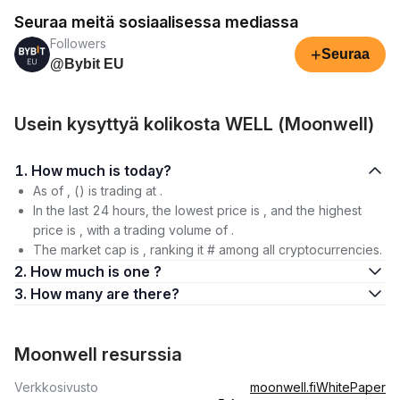
Seuraa meitä sosiaalisessa mediassa
Followers
+
Seuraa
@Bybit EU
Usein kysyttyä kolikosta WELL (Moonwell)
1. How much is today?
As of , () is trading at .
In the last 24 hours, the lowest price is , and the highest
price is , with a trading volume of .
The market cap is , ranking it # among all cryptocurrencies.
2. How much is one ?
3. How many are there?
Moonwell resurssia
Verkkosivusto
moonwell.fi
WhitePaper