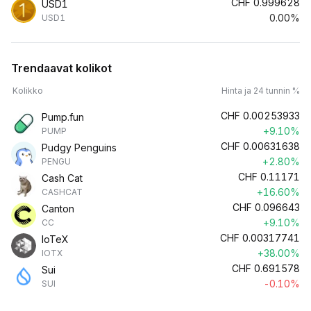
CHF
0.999628
USD1
0.00%
USD1
Trendaavat kolikot
Kolikko
Hinta ja 24 tunnin %
CHF
0.00253933
Pump.fun
+9.10%
PUMP
CHF
0.00631638
Pudgy Penguins
+2.80%
PENGU
CHF
0.11171
Cash Cat
+16.60%
CASHCAT
CHF
0.096643
Canton
+9.10%
CC
CHF
0.00317741
IoTeX
+38.00%
IOTX
CHF
0.691578
Sui
-0.10%
SUI