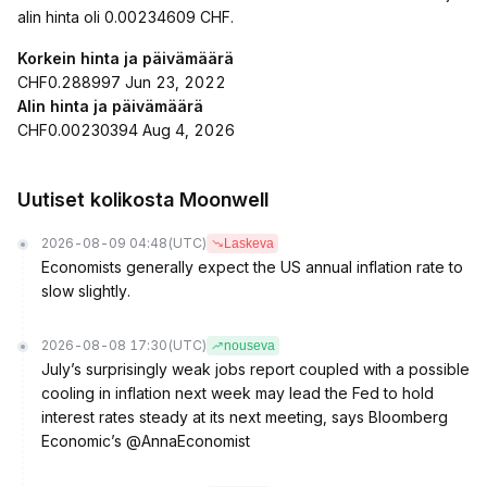
alin hinta oli 0.00234609 CHF.
Korkein hinta ja päivämäärä
CHF0.288997 Jun 23, 2022
Alin hinta ja päivämäärä
CHF0.00230394 Aug 4, 2026
Uutiset kolikosta Moonwell
2026-08-09 04:48
(UTC)
Laskeva
Economists generally expect the US annual inflation rate to
slow slightly.
2026-08-08 17:30
(UTC)
nouseva
July’s surprisingly weak jobs report coupled with a possible
cooling in inflation next week may lead the Fed to hold
interest rates steady at its next meeting, says Bloomberg
Economic’s @AnnaEconomist