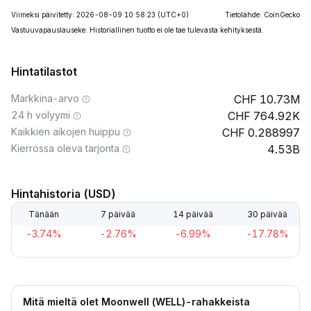
Viimeksi päivitetty: 2026-08-09 10:58:23
(UTC+0)
Tietolähde: CoinGecko
Vastuuvapauslauseke: Historiallinen tuotto ei ole tae tulevasta kehityksestä.
Hintatilastot
Markkina-arvo
10.73M
24 h volyymi
764.92K
Kaikkien aikojen huippu
0.288997
Kierrossa oleva tarjonta
4.53B
Hintahistoria (USD)
Tänään
7 päivää
14 päivää
30 päivää
-3.74%
-2.76%
-6.99%
-17.78%
Mitä mieltä olet Moonwell (WELL)-rahakkeista