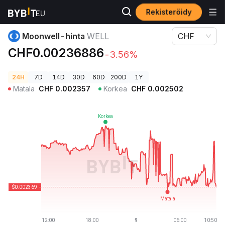
Rekisteröidy
Kryptohinnat
Moonwell-hinta WELL
Moonwell-hinta
WELL
CHF
CHF0.00236886
-3.56%
24H
7D
14D
30D
60D
200D
1Y
Matala
CHF
0.002357
Korkea
CHF
0.002502