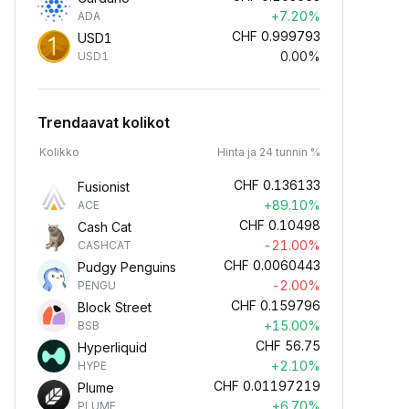
+7.20%
ADA
CHF
0.999793
USD1
0.00%
USD1
Trendaavat kolikot
Kolikko
Hinta ja 24 tunnin %
CHF
0.136133
Fusionist
+89.10%
ACE
CHF
0.10498
Cash Cat
-21.00%
CASHCAT
CHF
0.0060443
Pudgy Penguins
-2.00%
PENGU
CHF
0.159796
Block Street
+15.00%
BSB
CHF
56.75
Hyperliquid
+2.10%
HYPE
CHF
0.01197219
Plume
+6.70%
PLUME