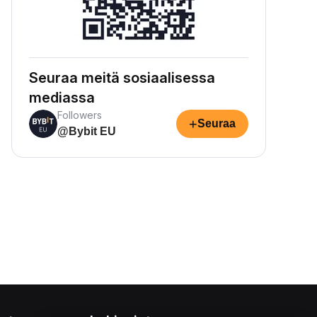
Seuraa meitä sosiaalisessa
mediassa
Followers
+
Seuraa
@Bybit EU