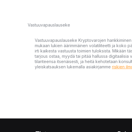
Vastuuvapauslauseke
Vastuuvapauslauseke Kryptovarojen hankkiminen kr
mukaan lukien äärimmäinen volatiliteetti ja koko
irti kaikesta vastuusta toimien tuloksista. Mikään tä
tarjous ostaa, myydä tai pitää hallussa digitaalisia 
tilanteensa itsenäisesti, ja heitä kehotetaan kons
yleiskatsauksen lukemalla asiakirjamme
riskien il