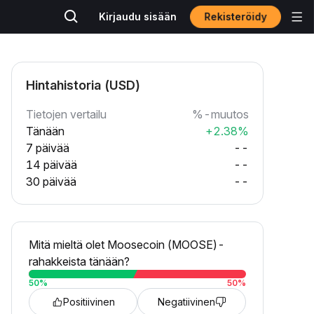
Rekisteröidy
Kirjaudu sisään
Hintahistoria (USD)
Tietojen vertailu
%-muutos
Tänään
+2.38%
7 päivää
--
14 päivää
--
30 päivää
--
Mitä mieltä olet Moosecoin (MOOSE)-
rahakkeista tänään?
50
%
50
%
Positiivinen
Negatiivinen