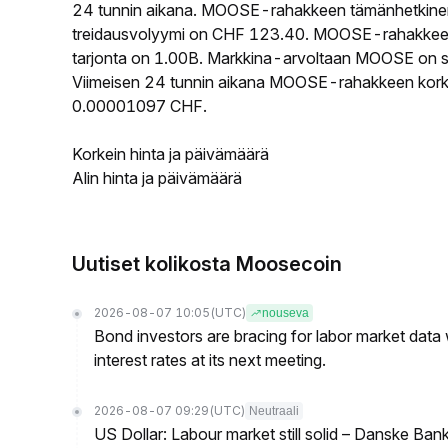
24 tunnin aikana. MOOSE-rahakkeen tämänhetkinen
treidausvolyymi on CHF 123.40. MOOSE-rahakkeen k
tarjonta on 1.00B. Markkina-arvoltaan MOOSE on sij
Viimeisen 24 tunnin aikana MOOSE-rahakkeen korkein
0.00001097 CHF.
Korkein hinta ja päivämäärä
Alin hinta ja päivämäärä
Uutiset kolikosta Moosecoin
2026-08-07 10:05
(UTC)
nouseva
Bond investors are bracing for labor market data
interest rates at its next meeting.
2026-08-07 09:29
(UTC)
Neutraali
US Dollar: Labour market still solid – Danske Ban