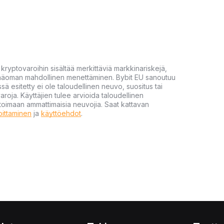
yptovaroihin sisältää merkittäviä markkinariskejä,
 pääoman mahdollinen menettäminen. Bybit EU sanoutuu
ssä esitetty ei ole taloudellinen neuvo, suositus tai
varoja. Käyttäjien tulee arvioida taloudellinen
ultoimaan ammattimaisia neuvojia. Saat kattavan
moittaminen
ja
käyttöehdot
.