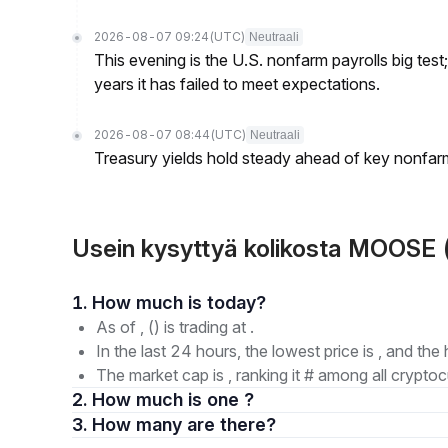
2026-08-07 09:24
(UTC)
Neutraali
This evening is the U.S. nonfarm payrolls big test
years it has failed to meet expectations.
2026-08-07 08:44
(UTC)
Neutraali
Treasury yields hold steady ahead of key nonfarm
Usein kysyttyä kolikosta MOOSE
1. How much is today?
As of , () is trading at .
In the last 24 hours, the lowest price is , and the 
The market cap is , ranking it # among all cryptoc
2. How much is one ?
3. How many are there?