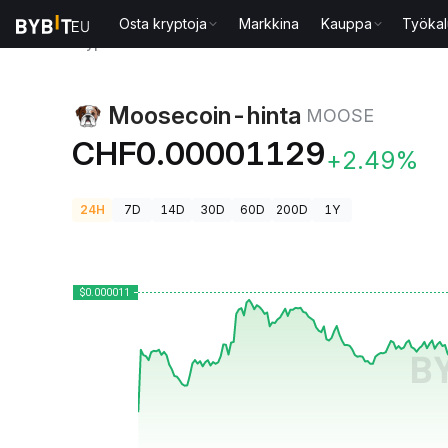
Osta kryptoja
Markkina
Kauppa
Työkal
Kryptohinnat
Moosecoin-hinta MOOSE
Moosecoin-hinta
MOOSE
CHF0.00001129
+2.49%
24H
7D
14D
30D
60D
200D
1Y