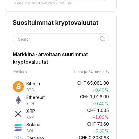
Huomautus: tiedot ovat vain viitteellisiä.
Suosituimmat kryptovaluutat
Search
Markkina-arvoltaan suurimmat
kryptovaluutat
Kolikko
Hinta ja 24 tunnin %
CHF
65,061.00
Bitcoin
+0.40%
BTC
CHF
1,916.09
Ethereum
+0.40%
ETH
CHF
1.035
XRP
-1.00%
XRP
CHF
73.60
Solana
+0.30%
SOL
CHF
0.203063
Cardano