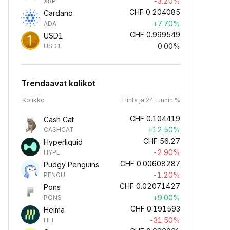
-3.20%
XRP
CHF
0.204085
Cardano
+7.70%
ADA
CHF
0.999549
USD1
0.00%
USD1
Trendaavat kolikot
Kolikko
Hinta ja 24 tunnin %
CHF
0.104419
Cash Cat
+12.50%
CASHCAT
CHF
56.27
Hyperliquid
-2.90%
HYPE
CHF
0.00608287
Pudgy Penguins
-1.20%
PENGU
CHF
0.02071427
Pons
+9.00%
PONS
CHF
0.191593
Heima
-31.50%
HEI