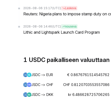
2026-08-06 15:17
(UTC)
Laskeva
Reuters: Nigeria plans to impose stamp duty on cr
2026-08-06 14:46
(UTC)
nouseva
Lithic and Lightspark Launch Card Program
1 USDC paikalliseen valuuttaan
USDC –> EUR
€ 0.8676761514545762
USDC –> CHF
CHF 0.8120703553557086
USDC –> DKK
kr 6.486628725706265