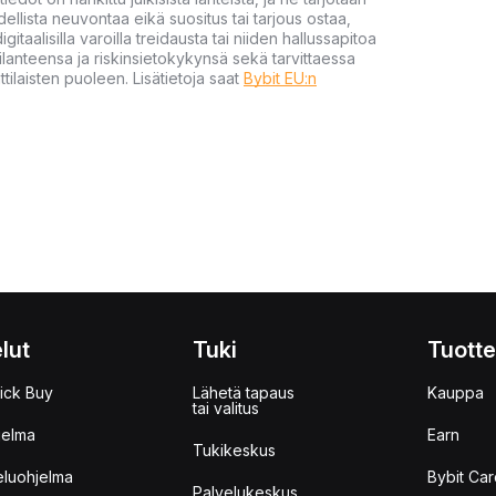
dellista neuvontaa eikä suositus tai tarjous ostaa,
gitaalisilla varoilla treidausta tai niiden hallussapitoa
en tilanteensa ja riskinsietokykynsä sekä tarvittaessa
tilaisten puoleen. Lisätietoja saat
Bybit EU:n
lut
Tuki
Tuotte
ick Buy
Lähetä tapaus
Kauppa
tai valitus
jelma
Earn
Tukikeskus
eluohjelma
Bybit Car
Palvelukeskus