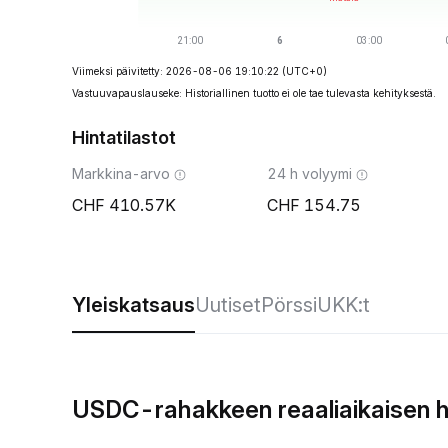
Viimeksi päivitetty: 2026-08-06 19:10:22
(UTC+0)
Vastuuvapauslauseke: Historiallinen tuotto ei ole tae tulevasta kehityksestä.
Hintatilastot
Markkina-arvo
24 h volyymi
410.57K
154.75
Yleiskatsaus
Uutiset
Pörssi
UKK:t
USDC-rahakkeen reaaliaikaisen h