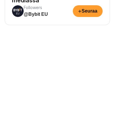
mediassa
Followers
+
Seuraa
@Bybit EU