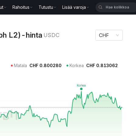
ut
Rahoitus
Tutustu
Lisää varoja
inta USDC
ph L2)-hinta
USDC
CHF
Matala
CHF
0.800280
Korkea
CHF
0.813062