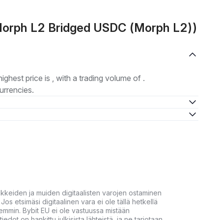
(Morph L2 Bridged USDC (Morph L2))
highest price is , with a trading volume of .
urrencies.
akkeiden ja muiden digitaalisten varojen ostaminen
Jos etsimäsi digitaalinen vara ei ole tällä hetkellä
öhemmin. Bybit EU ei ole vastuussa mistään
tiedot on hankittu julkisista lähteistä, ja ne tarjotaan