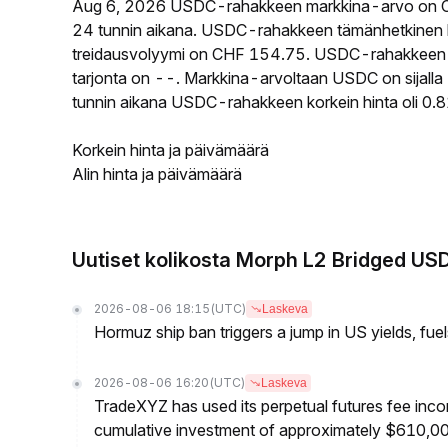
Aug 6, 2026 USDC-rahakkeen markkina-arvo on C
24 tunnin aikana. USDC-rahakkeen tämänhetkinen h
treidausvolyymi on CHF 154.75. USDC-rahakkeen ki
tarjonta on --. Markkina-arvoltaan USDC on sijalla 
tunnin aikana USDC-rahakkeen korkein hinta oli 0.8
Korkein hinta ja päivämäärä
Alin hinta ja päivämäärä
Uutiset kolikosta Morph L2 Bridged US
2026-08-06 18:15
(UTC)
Laskeva
Hormuz ship ban triggers a jump in US yields, fuel
2026-08-06 16:20
(UTC)
Laskeva
TradeXYZ has used its perpetual futures fee inco
cumulative investment of approximately $610,0