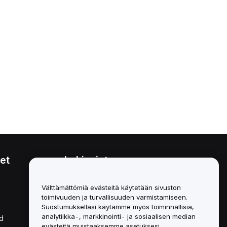
et
Lakiasiat
Eturistiriitapolitiikka
Välttämättömiä evästeitä käytetään sivuston
toimivuuden ja turvallisuuden varmistamiseen.
Yhteenveto säilytys- ja
hallinnointikäytännöstä
Suostumuksellasi käytämme myös toiminnallisia,
analytiikka-, markkinointi- ja sosiaalisen median
d
ESG-tiedot
evästeitä muistaaksemme asetuksesi,