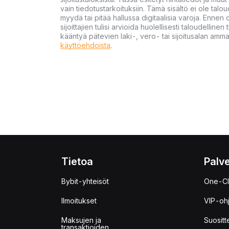
vain tiedotustarkoituksiin. Tämä sisältö ei ole talou
myydä tai pitää hallussa digitaalisia varoja. Ennen di
sijoittajien tulisi arvioida huolellisesti taloudellin
kääntyä pätevien laki-, vero- tai sijoitusalan ammat
käyttöehdoista
.
Tietoa
Palve
Bybit-yhteisöt
One-Cl
Ilmoitukset
VIP-oh
Maksujen ja
Suositt
transaktioiden