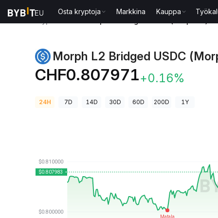
Osta kryptoja
Markkina
Kauppa
Työkal
Kryptohinnat
Morph L2 Bridged USDC (Morph L2)-h
Morph L2 Bridged USDC (Mor
CHF0.807971
+0.16%
24H
7D
14D
30D
60D
200D
1Y