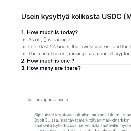
Usein kysyttyä kolikosta USDC 
1. How much is today?
As of , () is trading at .
In the last 24 hours, the lowest price is , and the 
The market cap is , ranking it # among all cryptoc
2. How much is one ?
3. How many are there?
Vastuuvapauslauseke
Sijoitukset kryptovaluuttoihin, mukaan lukien -rah
Bybit EU:ssa, sisältävät merkittävän markkinariskin. 
saatavilla Bybit EU:ssa, se voi tulla saataville my
sijoitustuloksista. Tässä esitetyt hintatiedot ja muut 