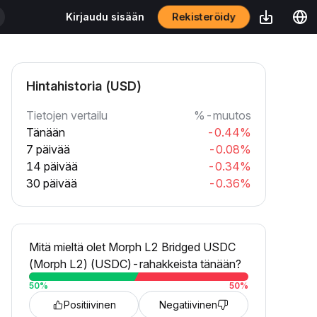
Rekisteröidy
Kirjaudu sisään
Hintahistoria (USD)
Tietojen vertailu
%-muutos
Tänään
-0.44%
7 päivää
-0.08%
14 päivää
-0.34%
30 päivää
-0.36%
Mitä mieltä olet Morph L2 Bridged USDC
(Morph L2) (USDC)-rahakkeista tänään?
50
%
50
%
Positiivinen
Negatiivinen