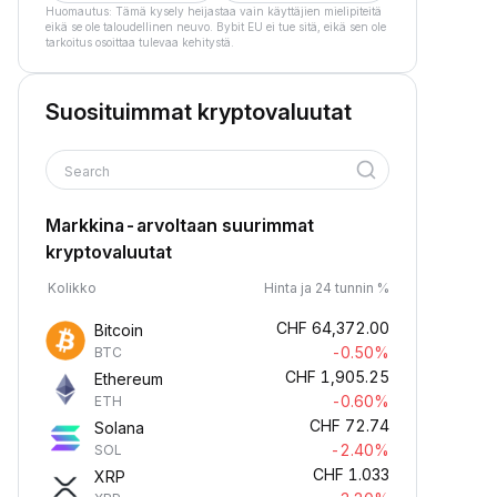
Huomautus: Tämä kysely heijastaa vain käyttäjien mielipiteitä
eikä se ole taloudellinen neuvo. Bybit EU ei tue sitä, eikä sen ole
tarkoitus osoittaa tulevaa kehitystä.
Suosituimmat kryptovaluutat
Search
Markkina-arvoltaan suurimmat
kryptovaluutat
Kolikko
Hinta ja 24 tunnin %
CHF
64,372.00
Bitcoin
-0.50%
BTC
CHF
1,905.25
Ethereum
-0.60%
ETH
CHF
72.74
Solana
-2.40%
SOL
CHF
1.033
XRP