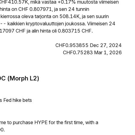
HF410.57K, mikä vastaa +0.17% muutosta viimeisen
inta on CHF 0.807971, ja sen 24 tunnin
errossa oleva tarjonta on 508.14K, ja sen suurin
-- kaikkien kryptovaluuttojen joukossa. Viimeisen 24
17097 CHF ja alin hinta oli 0.803715 CHF.
CHF0.953855 Dec 27, 2024
CHF0.75283 Mar 1, 2026
DC (Morph L2)
s Fed hike bets
me to purchase HYPE for the first time, with a
00.