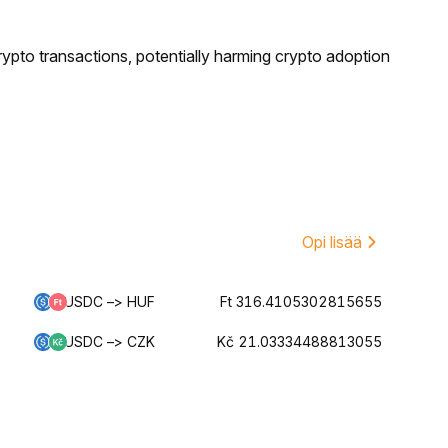
ypto transactions, potentially harming crypto adoption
Opi lisää
USDC –> HUF
Ft 316.4105302815655
USDC –> CZK
Kč 21.03334488813055