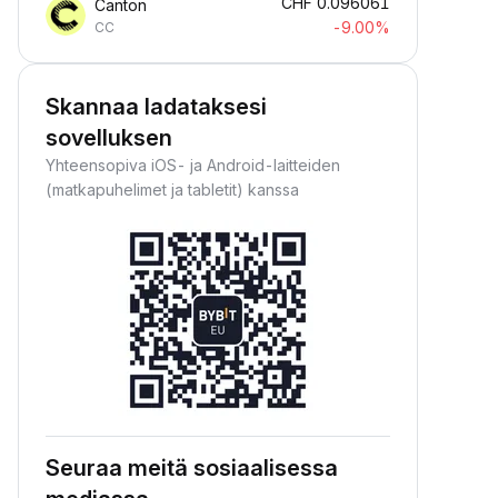
CHF
0.096061
Canton
-9.00%
CC
Skannaa ladataksesi
sovelluksen
Yhteensopiva iOS- ja Android-laitteiden
(matkapuhelimet ja tabletit) kanssa
Seuraa meitä sosiaalisessa