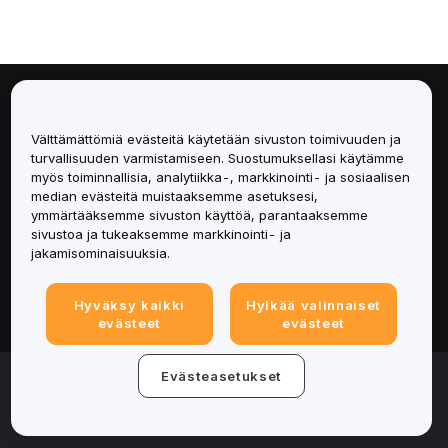
Tietoa
Välttämättömiä evästeitä käytetään sivuston toimivuuden ja
Palvelut
turvallisuuden varmistamiseen. Suostumuksellasi käytämme
myös toiminnallisia, analytiikka-, markkinointi- ja sosiaalisen
median evästeitä muistaaksemme asetuksesi,
Tuki
ymmärtääksemme sivuston käyttöä, parantaaksemme
sivustoa ja tukeaksemme markkinointi- ja
Tuotteet
jakamisominaisuuksia.
Lakiasiat
Hyväksy kaikki
Hylkää valinnaiset
evästeet
evästeet
© 2025-2026 Bybit.eu. Kaikki oikeudet pidätetään.
Evästeasetukset
Palveluehdot
|
Tietosuojaehdot
|
Yritystiedot
(Impressum)
|
Evästeasetukset