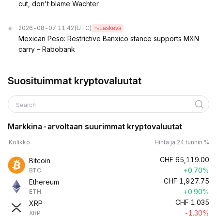
cut, don't blame Wachter
2026-08-07 11:42
(UTC)
Laskeva
Mexican Peso: Restrictive Banxico stance supports MXN
carry – Rabobank
Suosituimmat kryptovaluutat
Search
Markkina-arvoltaan suurimmat kryptovaluutat
Kolikko
Hinta ja 24 tunnin %
CHF
65,119.00
Bitcoin
+0.70%
BTC
CHF
1,927.75
Ethereum
+0.90%
ETH
CHF
1.035
XRP
-1.30%
XRP