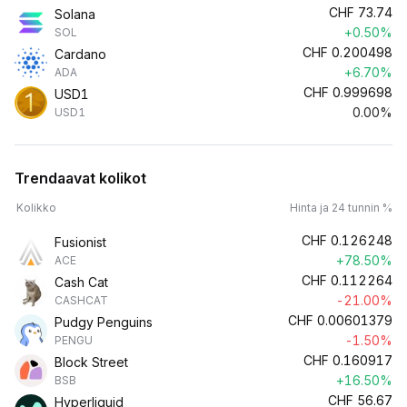
CHF
73.74
Solana
+0.50%
SOL
CHF
0.200498
Cardano
+6.70%
ADA
CHF
0.999698
USD1
0.00%
USD1
Trendaavat kolikot
Kolikko
Hinta ja 24 tunnin %
CHF
0.126248
Fusionist
+78.50%
ACE
CHF
0.112264
Cash Cat
-21.00%
CASHCAT
CHF
0.00601379
Pudgy Penguins
-1.50%
PENGU
CHF
0.160917
Block Street
+16.50%
BSB
CHF
56.67
Hyperliquid