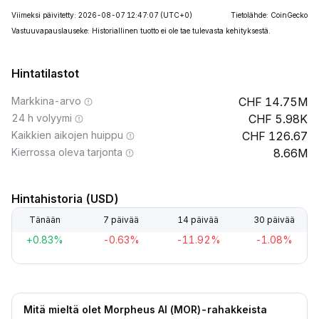
Viimeksi päivitetty: 2026-08-07 12:47:07
(UTC+0)
Tietolähde: CoinGecko
Vastuuvapauslauseke: Historiallinen tuotto ei ole tae tulevasta kehityksestä.
Hintatilastot
Markkina-arvo
14.75M
24 h volyymi
5.98K
Kaikkien aikojen huippu
126.67
Kierrossa oleva tarjonta
8.66M
Hintahistoria (USD)
Tänään
7 päivää
14 päivää
30 päivää
+0.83%
-0.63%
-11.92%
-1.08%
Mitä mieltä olet Morpheus AI (MOR)-rahakkeista