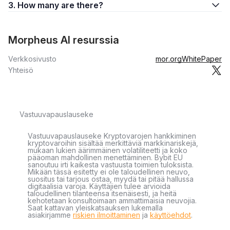
3. How many are there?
Morpheus AI resurssia
Verkkosivusto
mor.org
WhitePaper
Yhteisö
Vastuuvapauslauseke
Vastuuvapauslauseke Kryptovarojen hankkiminen
kryptovaroihin sisältää merkittäviä markkinariskejä,
mukaan lukien äärimmäinen volatiliteetti ja koko
pääoman mahdollinen menettäminen. Bybit EU
sanoutuu irti kaikesta vastuusta toimien tuloksista.
Mikään tässä esitetty ei ole taloudellinen neuvo,
suositus tai tarjous ostaa, myydä tai pitää hallussa
digitaalisia varoja. Käyttäjien tulee arvioida
taloudellinen tilanteensa itsenäisesti, ja heitä
kehotetaan konsultoimaan ammattimaisia neuvojia.
Saat kattavan yleiskatsauksen lukemalla
asiakirjamme
riskien ilmoittaminen
ja
käyttöehdot
.