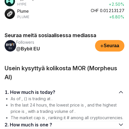
+2.50%
HYPE
CHF
0.01213127
Plume
+6.80%
PLUME
Seuraa meitä sosiaalisessa mediassa
Followers
+
Seuraa
@Bybit EU
Usein kysyttyä kolikosta MOR (Morpheus
AI)
1. How much is today?
As of , () is trading at .
In the last 24 hours, the lowest price is , and the highest
price is , with a trading volume of .
The market cap is , ranking it # among all cryptocurrencies.
2. How much is one ?