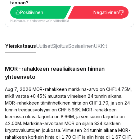
tänään?
Positiivinen
Negatiivinen
Huomautus: tiedot ovat vain viitteellisiä.
Yleiskatsaus
Uutiset
Sijoitus
Sosiaalinen
UKK:t
MOR-rahakkeen reaaliaikaisen hinnan
yhteenveto
Aug 7, 2026 MOR-rahakkeen markkina-arvo on CHF14.75M,
mikä vastaa +0.45% muutosta viimeisen 24 tunnin aikana.
MOR-rahakkeen tämänhetkinen hinta on CHF 1.70, ja sen 24
tunnin treidausvolyymi on CHF 5.98K. MOR-rahakkeen
kierrossa oleva tarjonta on 8.66M, ja sen suurin tarjonta on
42.00M. Markkina-arvoltaan MOR on sijalla 834 kaikkien
kryptovaluuttojen joukossa. Viimeisen 24 tunnin aikana MOR-
rahakkeen korkein hinta oli 1.70 CHF ja alin hinta oli 1.67 CHF.