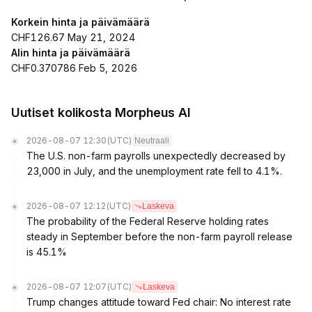
Korkein hinta ja päivämäärä
CHF126.67 May 21, 2024
Alin hinta ja päivämäärä
CHF0.370786 Feb 5, 2026
Uutiset kolikosta Morpheus AI
2026-08-07 12:30
(UTC)
Neutraali
The U.S. non-farm payrolls unexpectedly decreased by
23,000 in July, and the unemployment rate fell to 4.1%.
2026-08-07 12:12
(UTC)
Laskeva
The probability of the Federal Reserve holding rates
steady in September before the non-farm payroll release
is 45.1%
2026-08-07 12:07
(UTC)
Laskeva
Trump changes attitude toward Fed chair: No interest rate