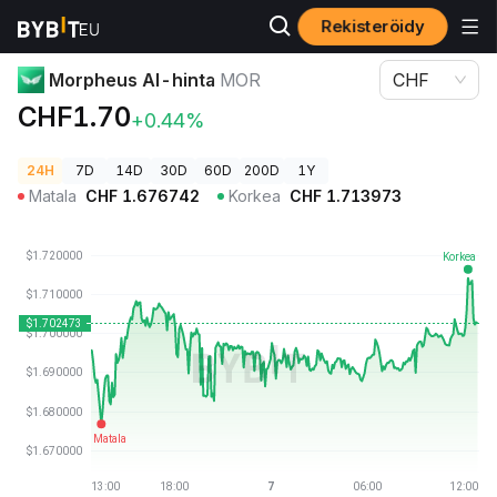
Rekisteröidy
Kryptohinnat
Morpheus AI-hinta MOR
Morpheus AI-hinta
MOR
CHF
CHF1.70
+0.44%
24H
7D
14D
30D
60D
200D
1Y
Matala
CHF
1.676742
Korkea
CHF
1.713973