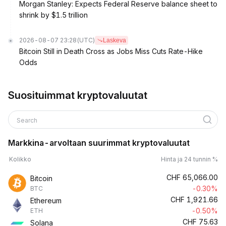
Morgan Stanley: Expects Federal Reserve balance sheet to
shrink by $1.5 trillion
2026-08-07 23:28
(UTC)
Laskeva
Bitcoin Still in Death Cross as Jobs Miss Cuts Rate-Hike
Odds
Suosituimmat kryptovaluutat
Search
Markkina-arvoltaan suurimmat kryptovaluutat
Kolikko
Hinta ja 24 tunnin %
CHF
65,066.00
Bitcoin
-0.30%
BTC
CHF
1,921.66
Ethereum
-0.50%
ETH
CHF
75.63
Solana