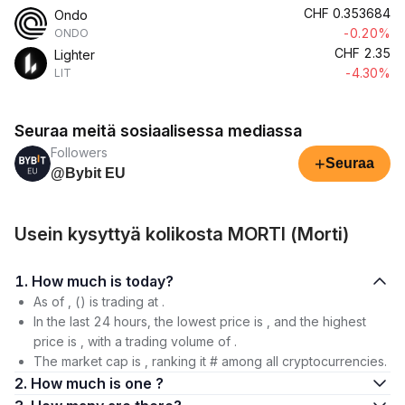
CHF
0.353684
Ondo
-0.20%
ONDO
CHF
2.35
Lighter
-4.30%
LIT
Seuraa meitä sosiaalisessa mediassa
Followers
+
Seuraa
@Bybit EU
Usein kysyttyä kolikosta MORTI (Morti)
1. How much is today?
As of , () is trading at .
In the last 24 hours, the lowest price is , and the highest
price is , with a trading volume of .
The market cap is , ranking it # among all cryptocurrencies.
2. How much is one ?