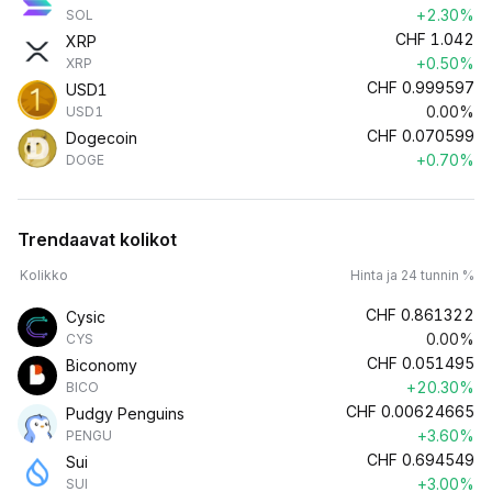
+2.30%
SOL
CHF
1.042
XRP
+0.50%
XRP
CHF
0.999597
USD1
0.00%
USD1
CHF
0.070599
Dogecoin
+0.70%
DOGE
Trendaavat kolikot
Kolikko
Hinta ja 24 tunnin %
CHF
0.861322
Cysic
0.00%
CYS
CHF
0.051495
Biconomy
+20.30%
BICO
CHF
0.00624665
Pudgy Penguins
+3.60%
PENGU
CHF
0.694549
Sui
+3.00%
SUI