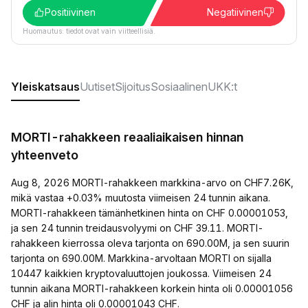
Positiivinen
Negatiivinen
Huomautus: tiedot ovat vain viitteellisiä.
Yleiskatsaus
Uutiset
Sijoitus
Sosiaalinen
UKK:t
MORTI-rahakkeen reaaliaikaisen hinnan
yhteenveto
Aug 8, 2026 MORTI-rahakkeen markkina-arvo on CHF7.26K,
mikä vastaa +0.03% muutosta viimeisen 24 tunnin aikana.
MORTI-rahakkeen tämänhetkinen hinta on CHF 0.00001053,
ja sen 24 tunnin treidausvolyymi on CHF 39.11. MORTI-
rahakkeen kierrossa oleva tarjonta on 690.00M, ja sen suurin
tarjonta on 690.00M. Markkina-arvoltaan MORTI on sijalla
10447 kaikkien kryptovaluuttojen joukossa. Viimeisen 24
tunnin aikana MORTI-rahakkeen korkein hinta oli 0.00001056
CHF ja alin hinta oli 0.00001043 CHF.