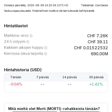
Viimeksi päivitetty: 2026-08-08 14:20:56
(UTC+0)
Tietolähde: CoinGecko
Vastuuvapauslauseke: Historiallinen tuotto ei ole tae tulevasta kehityksestä.
Hintatilastot
Markkina-arvo
7.26K
24 h volyymi
39.11
Kaikkien aikojen huippu
0.01522532
Kierrossa oleva tarjonta
690.00M
Hintahistoria (USD)
Tänään
7 päivää
14 päivää
30 päivää
-0.04%
--
--
+1.42%
Mitä mieltä olet Morti (MORTI)-rahakkeista tänään?