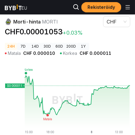
Rekisteröidy
Kryptohinnat
Morti-hinta MORTI
Morti-hinta
MORTI
CHF
CHF0.00001053
+0.03%
24H
7D
14D
30D
60D
200D
1Y
Matala
CHF
0.000010
Korkea
CHF
0.000011