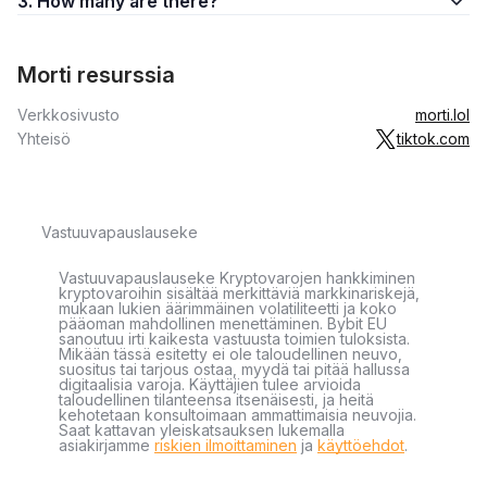
3. How many are there?
Morti resurssia
Verkkosivusto
morti.lol
Yhteisö
tiktok.com
Vastuuvapauslauseke
Vastuuvapauslauseke Kryptovarojen hankkiminen
kryptovaroihin sisältää merkittäviä markkinariskejä,
mukaan lukien äärimmäinen volatiliteetti ja koko
pääoman mahdollinen menettäminen. Bybit EU
sanoutuu irti kaikesta vastuusta toimien tuloksista.
Mikään tässä esitetty ei ole taloudellinen neuvo,
suositus tai tarjous ostaa, myydä tai pitää hallussa
digitaalisia varoja. Käyttäjien tulee arvioida
taloudellinen tilanteensa itsenäisesti, ja heitä
kehotetaan konsultoimaan ammattimaisia neuvojia.
Saat kattavan yleiskatsauksen lukemalla
asiakirjamme
riskien ilmoittaminen
ja
käyttöehdot
.