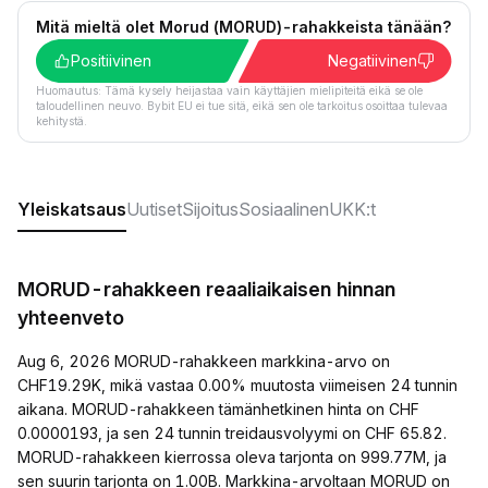
Mitä mieltä olet Morud (MORUD)-rahakkeista tänään?
Positiivinen
Negatiivinen
Huomautus: Tämä kysely heijastaa vain käyttäjien mielipiteitä eikä se ole
taloudellinen neuvo. Bybit EU ei tue sitä, eikä sen ole tarkoitus osoittaa tulevaa
kehitystä.
Yleiskatsaus
Uutiset
Sijoitus
Sosiaalinen
UKK:t
MORUD-rahakkeen reaaliaikaisen hinnan
yhteenveto
Aug 6, 2026 MORUD-rahakkeen markkina-arvo on
CHF19.29K, mikä vastaa 0.00% muutosta viimeisen 24 tunnin
aikana. MORUD-rahakkeen tämänhetkinen hinta on CHF
0.0000193, ja sen 24 tunnin treidausvolyymi on CHF 65.82.
MORUD-rahakkeen kierrossa oleva tarjonta on 999.77M, ja
sen suurin tarjonta on 1.00B. Markkina-arvoltaan MORUD on