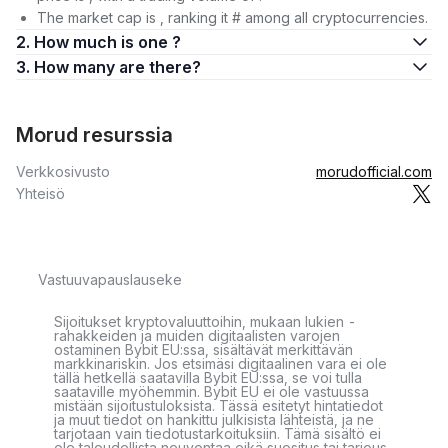
The market cap is , ranking it # among all cryptocurrencies.
2. How much is one ?
3. How many are there?
Morud resurssia
Verkkosivusto
morudofficial.com
Yhteisö
Vastuuvapauslauseke
Sijoitukset kryptovaluuttoihin, mukaan lukien -
rahakkeiden ja muiden digitaalisten varojen
ostaminen Bybit EU:ssa, sisältävät merkittävän
markkinariskin. Jos etsimäsi digitaalinen vara ei ole
tällä hetkellä saatavilla Bybit EU:ssa, se voi tulla
saataville myöhemmin. Bybit EU ei ole vastuussa
mistään sijoitustuloksista. Tässä esitetyt hintatiedot
ja muut tiedot on hankittu julkisista lähteistä, ja ne
tarjotaan vain tiedotustarkoituksiin. Tämä sisältö ei
ole taloudellista neuvontaa eikä suositus tai tarjous