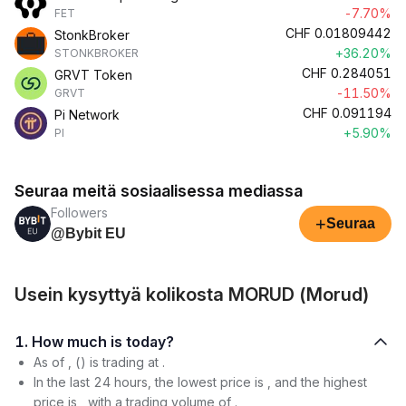
-7.70%
FET
CHF
0.01809442
StonkBroker
+36.20%
STONKBROKER
CHF
0.284051
GRVT Token
-11.50%
GRVT
CHF
0.091194
Pi Network
+5.90%
PI
Seuraa meitä sosiaalisessa mediassa
Followers
+
Seuraa
@Bybit EU
Usein kysyttyä kolikosta MORUD (Morud)
1. How much is today?
As of , () is trading at .
In the last 24 hours, the lowest price is , and the highest
price is , with a trading volume of .