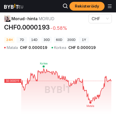
Rekisteröidy
Kryptohinnat
Morud-hinta MORUD
Morud-hinta
MORUD
CHF
CHF0.0000193
-0.58%
24H
7D
14D
30D
60D
200D
1Y
Matala
CHF
0.000019
Korkea
CHF
0.000019