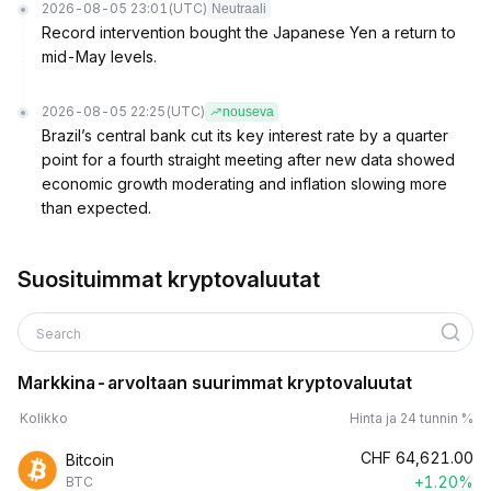
2026-08-05 23:01
(UTC)
Neutraali
Record intervention bought the Japanese Yen a return to
mid-May levels.
2026-08-05 22:25
(UTC)
nouseva
Brazil’s central bank cut its key interest rate by a quarter
point for a fourth straight meeting after new data showed
economic growth moderating and inflation slowing more
than expected.
Suosituimmat kryptovaluutat
Search
Markkina-arvoltaan suurimmat kryptovaluutat
Kolikko
Hinta ja 24 tunnin %
CHF
64,621.00
Bitcoin
+1.20%
BTC