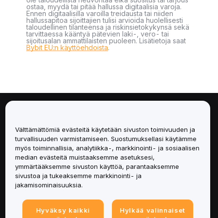
ostaa, myydä tai pitää hallussa digitaalisia varoja.
Ennen digitaalisilla varoilla treidausta tai niiden
hallussapitoa sijoittajien tulisi arvioida huolellisesti
taloudellinen tilanteensa ja riskinsietokykynsä sekä
tarvittaessa kääntyä pätevien laki-, vero- tai
sijoitusalan ammattilaisten puoleen. Lisätietoja saat
Bybit EU:n käyttöehdoista
.
Tietoa
Välttämättömiä evästeitä käytetään sivuston toimivuuden ja
Palvelut
turvallisuuden varmistamiseen. Suostumuksellasi käytämme
myös toiminnallisia, analytiikka-, markkinointi- ja sosiaalisen
median evästeitä muistaaksemme asetuksesi,
Tuki
ymmärtääksemme sivuston käyttöä, parantaaksemme
sivustoa ja tukeaksemme markkinointi- ja
Tuotteet
jakamisominaisuuksia.
Lakiasiat
Hyväksy kaikki
Hylkää valinnaiset