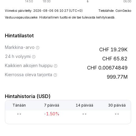
Viimeksi päivitetty: 2026-08-06 06:10:27
(UTC+0)
Tietolähde: CoinGecko
Vastuuvapauslauseke: Historiallinen tuotto ei ole tae tulevasta kehityksestä.
Hintatilastot
Markkina-arvo
19.29K
24 h volyymi
65.82
Kaikkien aikojen huippu
0.00674849
Kierrossa oleva tarjonta
999.77M
Hintahistoria (USD)
Tänään
7 päivää
14 päivää
30 päivää
--
-1.50%
--
--