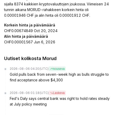
sijalla 8374 kaikkien kryptovaluuttojen joukossa. Viimeisen 24
tunnin aikana MORUD-rahakkeen korkein hinta oli
0.00001946 CHF ja alin hinta oli 0.00001912 CHF.
Korkein hinta ja päivämäärä
CHF0.00674849 Oct 20, 2024
Alin hinta ja päivämäärä
CHF0.00001567 Jun 6, 2026
Uutiset kolikosta Morud
2026-08-06 04:20
(UTC)
nouseva
Gold pulls back from seven-week high as bulls struggle to
find acceptance above $4,300
2026-08-06 01:18
(UTC)
Laskeva
Fed's Daly says central bank was right to hold rates steady
at July policy meeting