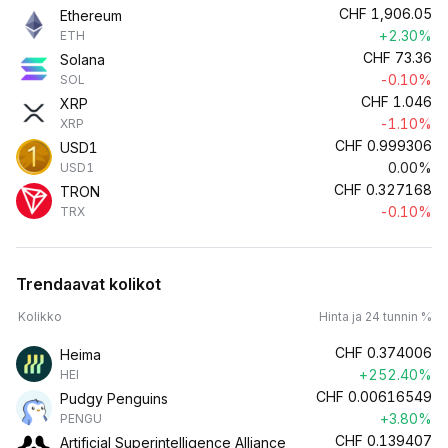
CHF
1,906.05
Ethereum
+2.30%
ETH
CHF
73.36
Solana
-0.10%
SOL
CHF
1.046
XRP
-1.10%
XRP
CHF
0.999306
USD1
0.00%
USD1
CHF
0.327168
TRON
-0.10%
TRX
Trendaavat kolikot
Kolikko
Hinta ja 24 tunnin %
CHF
0.374006
Heima
+252.40%
HEI
CHF
0.00616549
Pudgy Penguins
+3.80%
PENGU
CHF
0.139407
Artificial Superintelligence Alliance