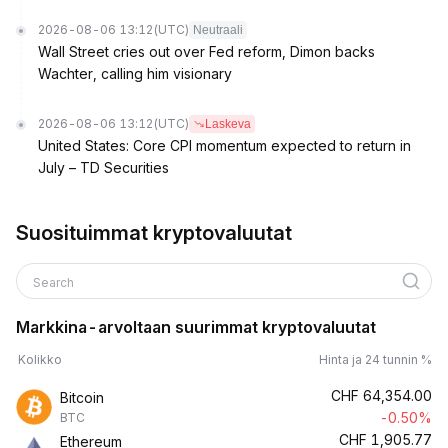
2026-08-06 13:12
(UTC)
Neutraali
Wall Street cries out over Fed reform, Dimon backs
Wachter, calling him visionary
2026-08-06 13:12
(UTC)
Laskeva
United States: Core CPI momentum expected to return in
July – TD Securities
Suosituimmat kryptovaluutat
Search
Markkina-arvoltaan suurimmat kryptovaluutat
Kolikko
Hinta ja 24 tunnin %
CHF
64,354.00
Bitcoin
-0.50%
BTC
CHF
1,905.77
Ethereum