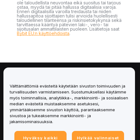
ole taloudellista neuvontaa eikä suositus tai tarjous
ostaa, myydä tai pitää hallussa digitaalisia varoja.
Ennen digitaalisilla varoilla treidausta tai niiden
hallussapitoa sijoittajien tulisi arvioida huolellisesti
taloudellinen tilanteensa ja riskinsietokykynsä sekä
tarvittaessa kääntyä pätevien laki-, vero- tai
sijoitusalan ammattilaisten puoleen. Lisätietoja saat
Bybit EU:n käyttöehdoista
.
Tietoa
Välttämättömiä evästeitä käytetään sivuston toimivuuden ja
Palvelut
turvallisuuden varmistamiseen. Suostumuksellasi käytämme
myös toiminnallisia, analytiikka-, markkinointi- ja sosiaalisen
median evästeitä muistaaksemme asetuksesi,
Tuki
ymmärtääksemme sivuston käyttöä, parantaaksemme
sivustoa ja tukeaksemme markkinointi- ja
Tuotteet
jakamisominaisuuksia.
Lakiasiat
Hyväksy kaikki
Hylkää valinnaiset