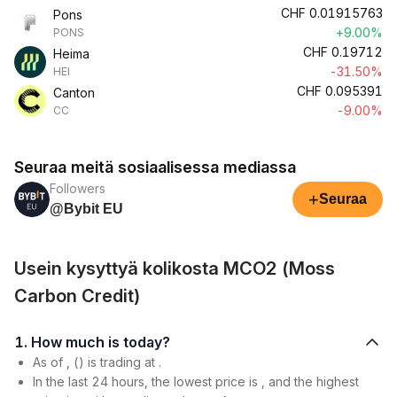
CHF
0.01915763
Pons
+9.00%
PONS
CHF
0.19712
Heima
-31.50%
HEI
CHF
0.095391
Canton
-9.00%
CC
Seuraa meitä sosiaalisessa mediassa
Followers
+
Seuraa
@Bybit EU
Usein kysyttyä kolikosta MCO2 (Moss
Carbon Credit)
1. How much is today?
As of , () is trading at .
In the last 24 hours, the lowest price is , and the highest