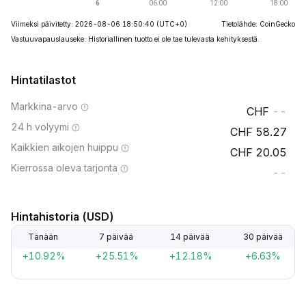
Viimeksi päivitetty: 2026-08-06 18:50:40
(UTC+0)
Tietolähde: CoinGecko
Vastuuvapauslauseke: Historiallinen tuotto ei ole tae tulevasta kehityksestä.
Hintatilastot
Markkina-arvo
--
24 h volyymi
58.27
Kaikkien aikojen huippu
20.05
Kierrossa oleva tarjonta
--
Hintahistoria (USD)
Tänään
7 päivää
14 päivää
30 päivää
+10.92%
+25.51%
+12.18%
+6.63%