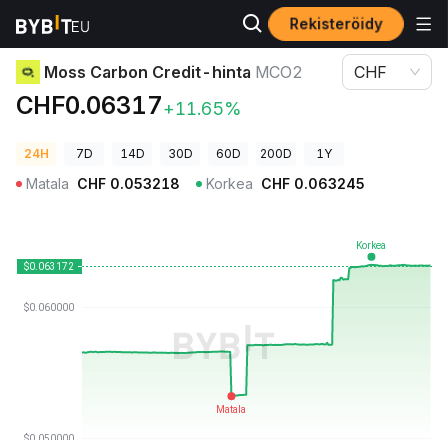
Rekisteröidy
Kryptohinnat
Moss Carbon Credit-hinta MCO2
Moss Carbon Credit-hinta
MCO2
CHF
CHF0.06317
+11.65%
24H
7D
14D
30D
60D
200D
1Y
Matala
CHF
0.053218
Korkea
CHF
0.063245