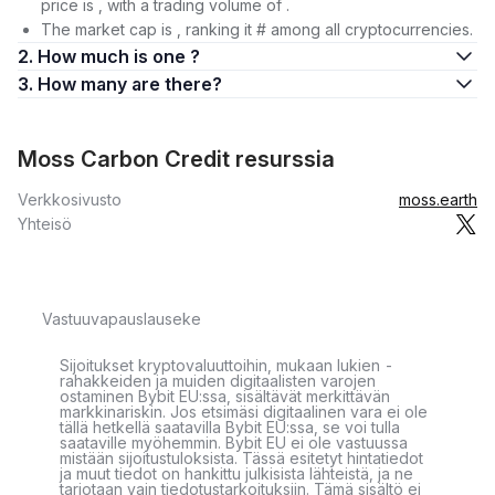
price is , with a trading volume of .
The market cap is , ranking it # among all cryptocurrencies.
2. How much is one ?
3. How many are there?
Moss Carbon Credit resurssia
Verkkosivusto
moss.earth
Yhteisö
Vastuuvapauslauseke
Sijoitukset kryptovaluuttoihin, mukaan lukien -
rahakkeiden ja muiden digitaalisten varojen
ostaminen Bybit EU:ssa, sisältävät merkittävän
markkinariskin. Jos etsimäsi digitaalinen vara ei ole
tällä hetkellä saatavilla Bybit EU:ssa, se voi tulla
saataville myöhemmin. Bybit EU ei ole vastuussa
mistään sijoitustuloksista. Tässä esitetyt hintatiedot
ja muut tiedot on hankittu julkisista lähteistä, ja ne
tarjotaan vain tiedotustarkoituksiin. Tämä sisältö ei