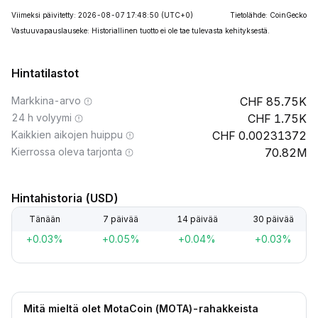
Viimeksi päivitetty: 2026-08-07 17:48:50
(UTC+0)
Tietolähde: CoinGecko
Vastuuvapauslauseke: Historiallinen tuotto ei ole tae tulevasta kehityksestä.
Hintatilastot
Markkina-arvo
85.75K
24 h volyymi
1.75K
Kaikkien aikojen huippu
0.00231372
Kierrossa oleva tarjonta
70.82M
Hintahistoria (USD)
Tänään
7 päivää
14 päivää
30 päivää
+0.03%
+0.05%
+0.04%
+0.03%
Mitä mieltä olet MotaCoin (MOTA)-rahakkeista