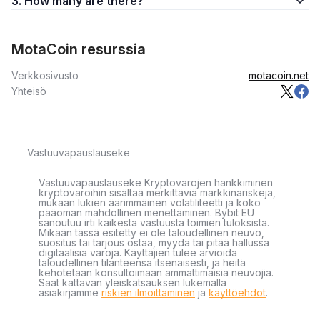
3. How many are there?
MotaCoin resurssia
Verkkosivusto
motacoin.net
Yhteisö
Vastuuvapauslauseke
Vastuuvapauslauseke Kryptovarojen hankkiminen
kryptovaroihin sisältää merkittäviä markkinariskejä,
mukaan lukien äärimmäinen volatiliteetti ja koko
pääoman mahdollinen menettäminen. Bybit EU
sanoutuu irti kaikesta vastuusta toimien tuloksista.
Mikään tässä esitetty ei ole taloudellinen neuvo,
suositus tai tarjous ostaa, myydä tai pitää hallussa
digitaalisia varoja. Käyttäjien tulee arvioida
taloudellinen tilanteensa itsenäisesti, ja heitä
kehotetaan konsultoimaan ammattimaisia neuvojia.
Saat kattavan yleiskatsauksen lukemalla
asiakirjamme
riskien ilmoittaminen
ja
käyttöehdot
.