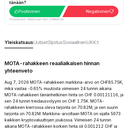
tänään?
Positiivinen
Negatiivinen
Huomautus: tiedot ovat vain viitteellisiä.
Yleiskatsaus
Uutiset
Sijoitus
Sosiaalinen
UKK:t
MOTA-rahakkeen reaaliaikaisen hinnan
yhteenveto
Aug 7, 2026 MOTA-rahakkeen markkina-arvo on CHF85.75K,
mikä vastaa -0.65% muutosta viimeisen 24 tunnin aikana.
MOTA-rahakkeen tämänhetkinen hinta on CHF 0.00121116, ja
sen 24 tunnin treidausvolyymi on CHF 1.75K. MOTA-
rahakkeen kierrossa oleva tarjonta on 70.82M, ja sen suurin
tarjonta on 70.82M. Markkina-arvoltaan MOTA on sijalla 5673
kaikkien kryptovaluuttojen joukossa. Viimeisen 24 tunnin
aikana MOTA-rahakkeen korkein hinta oli 0.001212 CHF ja