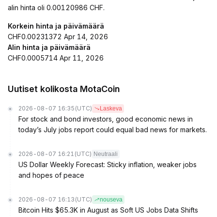
alin hinta oli 0.00120986 CHF.
Korkein hinta ja päivämäärä
CHF0.00231372 Apr 14, 2026
Alin hinta ja päivämäärä
CHF0.0005714 Apr 11, 2026
Uutiset kolikosta MotaCoin
2026-08-07 16:35
(UTC)
Laskeva
For stock and bond investors, good economic news in
today’s July jobs report could equal bad news for markets.
2026-08-07 16:21
(UTC)
Neutraali
US Dollar Weekly Forecast: Sticky inflation, weaker jobs
and hopes of peace
2026-08-07 16:13
(UTC)
nouseva
Bitcoin Hits $65.3K in August as Soft US Jobs Data Shifts