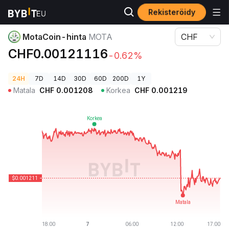
Rekisteröidy
Kryptohinnat
MotaCoin-hinta MOTA
MotaCoin-hinta
MOTA
CHF
CHF0.00121116
-0.62%
24H
7D
14D
30D
60D
200D
1Y
Matala
CHF
0.001208
Korkea
CHF
0.001219