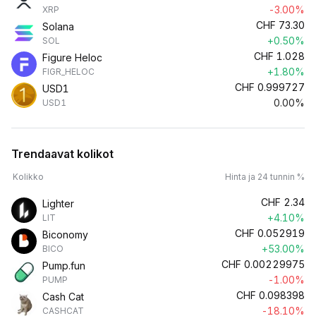
-3.00%
XRP
CHF
73.30
Solana
+0.50%
SOL
CHF
1.028
Figure Heloc
+1.80%
FIGR_HELOC
CHF
0.999727
USD1
0.00%
USD1
Trendaavat kolikot
Kolikko
Hinta ja 24 tunnin %
CHF
2.34
Lighter
+4.10%
LIT
CHF
0.052919
Biconomy
+53.00%
BICO
CHF
0.00229975
Pump.fun
-1.00%
PUMP
CHF
0.098398
Cash Cat
-18.10%
CASHCAT