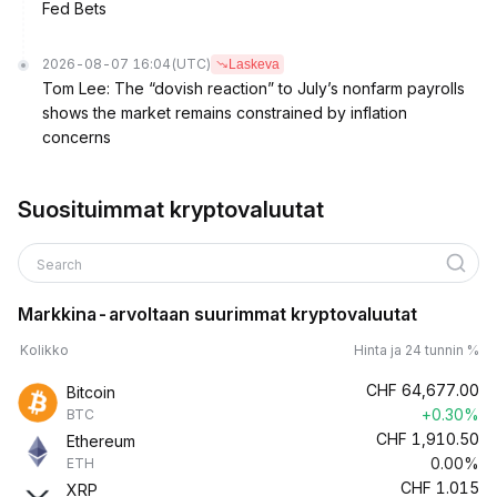
Fed Bets
2026-08-07 16:04
(UTC)
Laskeva
Tom Lee: The “dovish reaction” to July’s nonfarm payrolls
shows the market remains constrained by inflation
concerns
Suosituimmat kryptovaluutat
Search
Markkina-arvoltaan suurimmat kryptovaluutat
Kolikko
Hinta ja 24 tunnin %
CHF
64,677.00
Bitcoin
+0.30%
BTC
CHF
1,910.50
Ethereum
0.00%
ETH
CHF
1.015
XRP