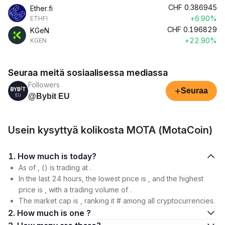
CHF
0.386945
Ether.fi
+6.90%
ETHFI
CHF
0.196829
KGeN
+22.90%
KGEN
Seuraa meitä sosiaalisessa mediassa
Followers
+
Seuraa
@Bybit EU
Usein kysyttyä kolikosta MOTA (MotaCoin)
1. How much is today?
As of , () is trading at .
In the last 24 hours, the lowest price is , and the highest
price is , with a trading volume of .
The market cap is , ranking it # among all cryptocurrencies.
2. How much is one ?