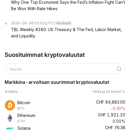
Why One Top Economist Says the Fed’s Inflation Fight Can’t
Be Won With Rate Hikes
2026-08-08 03:01
(UTC)
Neutraali
TBL Weekly #180: US Treasury & The Fed, Labor Market,
and Liquidity
Suosituimmat kryptovaluutat
Search
Markkina-arvoltaan suurimmat kryptovaluutat
Kolikko
Hinta ja 24 tunnin %
CHF
64,883.00
Bitcoin
-0.30%
BTC
CHF
1,921.20
Ethereum
0.00%
ETH
CHF
76.38
Solana