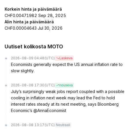
Korkein hinta ja päivämäärä
CHF0.00471982 Sep 28, 2025
Alin hinta ja päivämäärä
CHF0.00004643 Jul 30, 2026
Uutiset kolikosta MOTO
2026-08-09 04:48
(UTC)
Laskeva
Economists generally expect the US annual inflation rate to
slow slightly.
2026-08-08 17:30
(UTC)
nouseva
July’s surprisingly weak jobs report coupled with a possible
cooling in inflation next week may lead the Fed to hold
interest rates steady at its next meeting, says Bloomberg
Economic’s @AnnaEconomist
2026-08-08 13:17
(UTC)
Neutraali