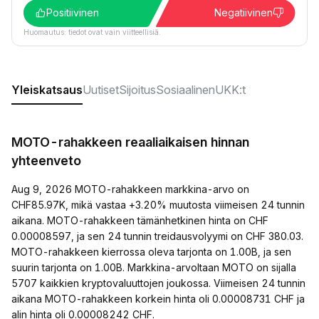
Positiivinen
Negatiivinen
Huomautus: tiedot ovat vain viitteellisiä.
Yleiskatsaus
Uutiset
Sijoitus
Sosiaalinen
UKK:t
MOTO-rahakkeen reaaliaikaisen hinnan
yhteenveto
Aug 9, 2026 MOTO-rahakkeen markkina-arvo on
CHF85.97K, mikä vastaa +3.20% muutosta viimeisen 24 tunnin
aikana. MOTO-rahakkeen tämänhetkinen hinta on CHF
0.00008597, ja sen 24 tunnin treidausvolyymi on CHF 380.03.
MOTO-rahakkeen kierrossa oleva tarjonta on 1.00B, ja sen
suurin tarjonta on 1.00B. Markkina-arvoltaan MOTO on sijalla
5707 kaikkien kryptovaluuttojen joukossa. Viimeisen 24 tunnin
aikana MOTO-rahakkeen korkein hinta oli 0.00008731 CHF ja
alin hinta oli 0.00008242 CHF.