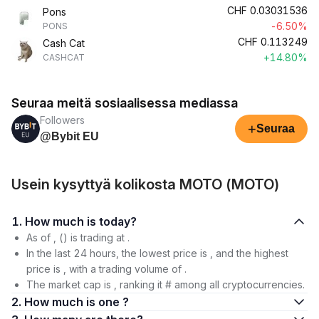
CHF
0.03031536
Pons
-6.50%
PONS
CHF
0.113249
Cash Cat
+14.80%
CASHCAT
Seuraa meitä sosiaalisessa mediassa
Followers
+
Seuraa
@Bybit EU
Usein kysyttyä kolikosta MOTO (MOTO)
1. How much is today?
As of , () is trading at .
In the last 24 hours, the lowest price is , and the highest
price is , with a trading volume of .
The market cap is , ranking it # among all cryptocurrencies.
2. How much is one ?