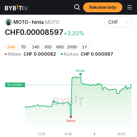
Rekisteröidy
Kryptohinnat
MOTO-hinta MOTO
MOTO-hinta
MOTO
CHF
CHF0.00008597
+3.20%
24H
7D
14D
30D
60D
200D
1Y
Matala
CHF
0.000082
Korkea
CHF
0.000087