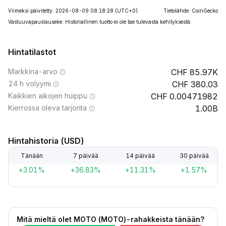
Viimeksi päivitetty: 2026-08-09 08:18:28
(UTC+0)
Tietolähde: CoinGecko
Vastuuvapauslauseke: Historiallinen tuotto ei ole tae tulevasta kehityksestä.
Hintatilastot
Markkina-arvo
85.97K
24 h volyymi
380.03
Kaikkien aikojen huippu
0.00471982
Kierrossa oleva tarjonta
1.00B
Hintahistoria (USD)
Tänään
7 päivää
14 päivää
30 päivää
+3.01%
+36.83%
+11.31%
+1.57%
Mitä mieltä olet MOTO (MOTO)-rahakkeista tänään?