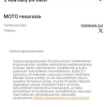
3. How many are there?
MOTO resurssia
Verkkosivusto
motobase.xyz
Yhteisö
Vastuuvapauslauseke
Vastuuvapauslauseke Kryptovarojen hankkiminen
kryptovaroihin sisältää merkittäviä markkinariskejä,
mukaan lukien äärimmäinen volatiliteetti ja koko
pääoman mahdollinen menettäminen. Bybit EU
sanoutuu irti kaikesta vastuusta toimien tuloksista.
Mikään tässä esitetty ei ole taloudellinen neuvo,
suositus tai tarjous ostaa, myydä tai pitää hallussa
digitaalisia varoja. Käyttäjien tulee arvioida
taloudellinen tilanteensa itsenäisesti, ja heitä
kehotetaan konsultoimaan ammattimaisia neuvojia.
Saat kattavan yleiskatsauksen lukemalla
asiakirjamme
riskien ilmoittaminen
ja
käyttöehdot
.