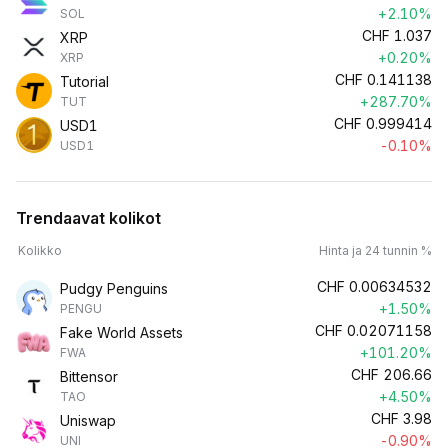
+2.10%
SOL
CHF
1.037
XRP
+0.20%
XRP
CHF
0.141138
Tutorial
+287.70%
TUT
CHF
0.999414
USD1
-0.10%
USD1
Trendaavat kolikot
Kolikko
Hinta ja 24 tunnin %
CHF
0.00634532
Pudgy Penguins
+1.50%
PENGU
CHF
0.02071158
Fake World Assets
+101.20%
FWA
CHF
206.66
Bittensor
+4.50%
TAO
CHF
3.98
Uniswap
-0.90%
UNI