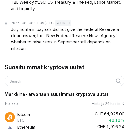
TBL Weekly #180: US Treasury & The Fed, Labor Market,
and Liquidity
2026-08-08 01:39
(UTC)
Neutraali
July nonfarm payrolls did not give the Federal Reserve a
clear answer; the “New Federal Reserve News Agency”:
whether to raise rates in September still depends on
inflation.
Suosituimmat kryptovaluutat
Search
Markkina-arvoltaan suurimmat kryptovaluutat
Kolikko
Hinta ja 24 tunnin %
CHF
64,925.00
Bitcoin
+0.10%
BTC
CHF
1,916.24
Ethereum