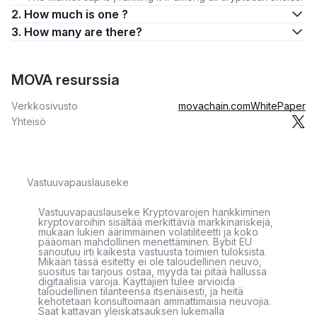
2. How much is one ?
3. How many are there?
MOVA resurssia
Verkkosivusto
movachain.com
WhitePaper
Yhteisö
Vastuuvapauslauseke
Vastuuvapauslauseke Kryptovarojen hankkiminen
kryptovaroihin sisältää merkittäviä markkinariskejä,
mukaan lukien äärimmäinen volatiliteetti ja koko
pääoman mahdollinen menettäminen. Bybit EU
sanoutuu irti kaikesta vastuusta toimien tuloksista.
Mikään tässä esitetty ei ole taloudellinen neuvo,
suositus tai tarjous ostaa, myydä tai pitää hallussa
digitaalisia varoja. Käyttäjien tulee arvioida
taloudellinen tilanteensa itsenäisesti, ja heitä
kehotetaan konsultoimaan ammattimaisia neuvojia.
Saat kattavan yleiskatsauksen lukemalla