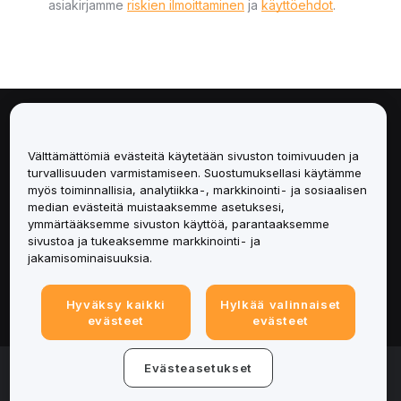
asiakirjamme
riskien ilmoittaminen
ja
käyttöehdot
.
Tietoa
Välttämättömiä evästeitä käytetään sivuston toimivuuden ja
Palvelut
turvallisuuden varmistamiseen. Suostumuksellasi käytämme
myös toiminnallisia, analytiikka-, markkinointi- ja sosiaalisen
median evästeitä muistaaksemme asetuksesi,
Tuki
ymmärtääksemme sivuston käyttöä, parantaaksemme
sivustoa ja tukeaksemme markkinointi- ja
Tuotteet
jakamisominaisuuksia.
Lakiasiat
Hyväksy kaikki
Hylkää valinnaiset
evästeet
evästeet
© 2025-2026 Bybit.eu. Kaikki oikeudet pidätetään.
Evästeasetukset
Palveluehdot
|
Tietosuojaehdot
|
Yritystiedot