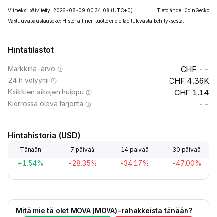
Viimeksi päivitetty: 2026-08-09 00:34:08
(UTC+0)
Tietolähde: CoinGecko
Vastuuvapauslauseke: Historiallinen tuotto ei ole tae tulevasta kehityksestä.
Hintatilastot
Markkina-arvo
--
24 h volyymi
4.36K
Kaikkien aikojen huippu
1.14
Kierrossa oleva tarjonta
--
Hintahistoria (USD)
Tänään
7 päivää
14 päivää
30 päivää
+1.54%
-28.35%
-34.17%
-47.00%
Mitä mieltä olet MOVA (MOVA)-rahakkeista tänään?