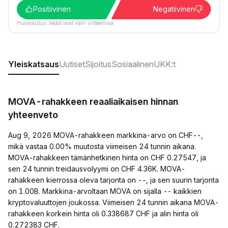
Positiivinen
Negatiivinen
Huomautus: tiedot ovat vain viitteellisiä.
Yleiskatsaus
Uutiset
Sijoitus
Sosiaalinen
UKK:t
MOVA-rahakkeen reaaliaikaisen hinnan
yhteenveto
Aug 9, 2026 MOVA-rahakkeen markkina-arvo on CHF--,
mikä vastaa 0.00% muutosta viimeisen 24 tunnin aikana.
MOVA-rahakkeen tämänhetkinen hinta on CHF 0.27547, ja
sen 24 tunnin treidausvolyymi on CHF 4.36K. MOVA-
rahakkeen kierrossa oleva tarjonta on --, ja sen suurin tarjonta
on 1.00B. Markkina-arvoltaan MOVA on sijalla -- kaikkien
kryptovaluuttojen joukossa. Viimeisen 24 tunnin aikana MOVA-
rahakkeen korkein hinta oli 0.338687 CHF ja alin hinta oli
0.272383 CHF.