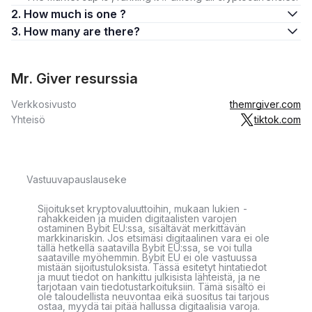
2. How much is one ?
3. How many are there?
Mr. Giver resurssia
Verkkosivusto
themrgiver.com
Yhteisö
tiktok.com
Vastuuvapauslauseke
Sijoitukset kryptovaluuttoihin, mukaan lukien -
rahakkeiden ja muiden digitaalisten varojen
ostaminen Bybit EU:ssa, sisältävät merkittävän
markkinariskin. Jos etsimäsi digitaalinen vara ei ole
tällä hetkellä saatavilla Bybit EU:ssa, se voi tulla
saataville myöhemmin. Bybit EU ei ole vastuussa
mistään sijoitustuloksista. Tässä esitetyt hintatiedot
ja muut tiedot on hankittu julkisista lähteistä, ja ne
tarjotaan vain tiedotustarkoituksiin. Tämä sisältö ei
ole taloudellista neuvontaa eikä suositus tai tarjous
ostaa, myydä tai pitää hallussa digitaalisia varoja.