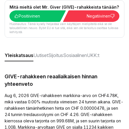
Mitä mieltä olet Mr. Giver (GIVE)-rahakkeista tänään?
Positiivinen
Negatiivinen
Huomautus: Tämä kysely heijastaa vain käyttäjien mielipiteitä eikä se ole
taloudellinen neuvo. Bybit EU ei tue sitä, eikä sen ole tarkoitus osoittaa tulevaa
kehitystä.
Yleiskatsaus
Uutiset
Sijoitus
Sosiaalinen
UKK:t
GIVE-rahakkeen reaaliaikaisen hinnan
yhteenveto
Aug 6, 2026 GIVE-rahakkeen markkina-arvo on CHF4.78K,
mikä vastaa 0.00% muutosta viimeisen 24 tunnin aikana. GIVE-
rahakkeen tämänhetkinen hinta on CHF 0.00000478, ja sen
24 tunnin treidausvolyymi on CHF 4.26. GIVE-rahakkeen
kierrossa oleva tarjonta on 999.68M, ja sen suurin tarjonta on
1.00B. Markkina-arvoltaan GIVE on sijalla 11234 kaikkien