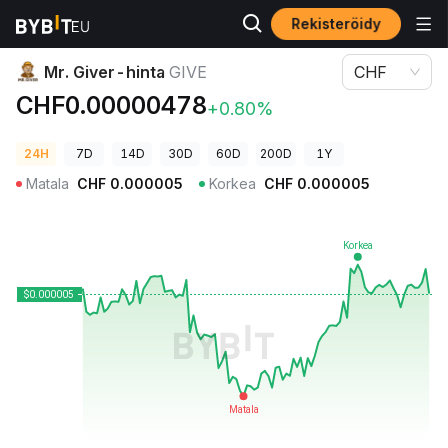
Rekisteröidy
Kryptohinnat
Mr. Giver-hinta GIVE
Mr. Giver-hinta
GIVE
CHF
CHF0.00000478
+0.80%
24H
7D
14D
30D
60D
200D
1Y
Matala
CHF
0.000005
Korkea
CHF
0.000005