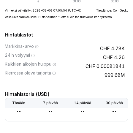
Viimeksi päivitetty: 2026-08-06 07:05:54
(UTC+0)
Tietolähde: CoinGecko
Vastuuvapauslauseke: Historiallinen tuotto ei ole tae tulevasta kehityksestä.
Hintatilastot
Markkina-arvo
4.78K
24 h volyymi
4.26
Kaikkien aikojen huippu
0.00081841
Kierrossa oleva tarjonta
999.68M
Hintahistoria (USD)
Tänään
7 päivää
14 päivää
30 päivää
--
--
--
--