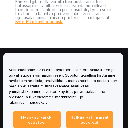
Ennen digitaalisilla varoilla treidausta tai niiden
hallussapitoa sijoittajien tulisi arvioida huolellisesti
taloudellinen tilanteensa ja riskinsietokykynsä sekä
tarvittaessa kääntyä pätevien laki-, vero- tai
sijoitusalan ammattilaisten puoleen. Lisätietoja saat
Bybit EU:n käyttöehdoista
.
Tietoa
Välttämättömiä evästeitä käytetään sivuston toimivuuden ja
Palvelut
turvallisuuden varmistamiseen. Suostumuksellasi käytämme
myös toiminnallisia, analytiikka-, markkinointi- ja sosiaalisen
median evästeitä muistaaksemme asetuksesi,
Tuki
ymmärtääksemme sivuston käyttöä, parantaaksemme
sivustoa ja tukeaksemme markkinointi- ja
Tuotteet
jakamisominaisuuksia.
Lakiasiat
Hyväksy kaikki
Hylkää valinnaiset
evästeet
evästeet