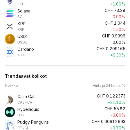
+1.80%
ETH
CHF
73.28
Solana
-0.90%
SOL
CHF
1.044
XRP
-1.50%
XRP
CHF
0.9996
USD1
0.00%
USD1
CHF
0.209165
Cardano
+9.30%
ADA
Trendaavat kolikot
Kolikko
Hinta ja 24 tunnin %
CHF
0.122373
Cash Cat
+31.10%
CASHCAT
CHF
55.82
Hyperliquid
-3.00%
HYPE
CHF
0.00612693
Pudgy Penguins
+0.70%
PENGU