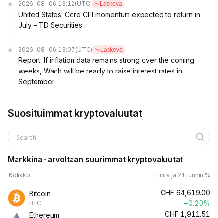
2026-08-06 13:12
(UTC)
Laskeva
United States: Core CPI momentum expected to return in
July – TD Securities
2026-08-06 13:07
(UTC)
Laskeva
Report: If inflation data remains strong over the coming
weeks, Wach will be ready to raise interest rates in
September
Suosituimmat kryptovaluutat
Search
Markkina-arvoltaan suurimmat kryptovaluutat
Kolikko
Hinta ja 24 tunnin %
CHF
64,619.00
Bitcoin
+0.20%
BTC
CHF
1,911.51
Ethereum