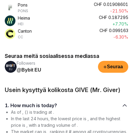
CHF
0.01908601
Pons
-21.50%
PONS
CHF
0.187295
Heima
+7.70%
HEI
CHF
0.099163
Canton
-6.30%
CC
Seuraa meitä sosiaalisessa mediassa
Followers
+
Seuraa
@Bybit EU
Usein kysyttyä kolikosta GIVE (Mr. Giver)
1. How much is today?
As of , () is trading at .
In the last 24 hours, the lowest price is , and the highest
price is , with a trading volume of .
The market cap is , ranking it # among all cryptocurrencies.