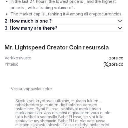
In the last 24 hours, the lowest price is , and the highest
price is , with a trading volume of .
The market cap is , ranking it # among all cryptocurrencies.
2. How much is one ?
3. How many are there?
Mr. Lightspeed Creator Coin resurssia
Verkkosivusto
zora.co
Yhteisö
zora.co
Vastuuvapauslauseke
Sijoitukset kryptovaluuttoihin, mukaan lukien -
rahakkeiden ja muiden digitaalisten varojen
ostaminen Bybit EU:ssa, sisältävät merkittävän
markkinariskin. Jos etsimäsi digitaalinen vara ei ole
tällä hetkellä saatavilla Bybit EU:ssa, se voi tulla
saataville myöhemmin. Bybit EU ei ole vastuussa
mistään sijoitustuloksista. Tässä esitetyt hintatiedot