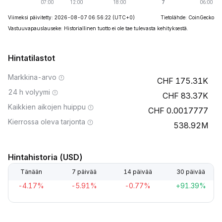
Viimeksi päivitetty: 2026-08-07 06:56:22
(UTC+0)
Tietolähde: CoinGecko
Vastuuvapauslauseke: Historiallinen tuotto ei ole tae tulevasta kehityksestä.
Hintatilastot
Markkina-arvo
175.31K
24 h volyymi
83.37K
Kaikkien aikojen huippu
0.0017777
Kierrossa oleva tarjonta
538.92M
Hintahistoria (USD)
Tänään
7 päivää
14 päivää
30 päivää
-4.17%
-5.91%
-0.77%
+91.39%