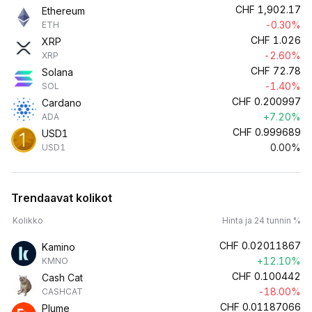
CHF
1,902.17
Ethereum
-0.30%
ETH
CHF
1.026
XRP
-2.60%
XRP
CHF
72.78
Solana
-1.40%
SOL
CHF
0.200997
Cardano
+7.20%
ADA
CHF
0.999689
USD1
0.00%
USD1
Trendaavat kolikot
Kolikko
Hinta ja 24 tunnin %
CHF
0.02011867
Kamino
+12.10%
KMNO
CHF
0.100442
Cash Cat
-18.00%
CASHCAT
CHF
0.01187066
Plume