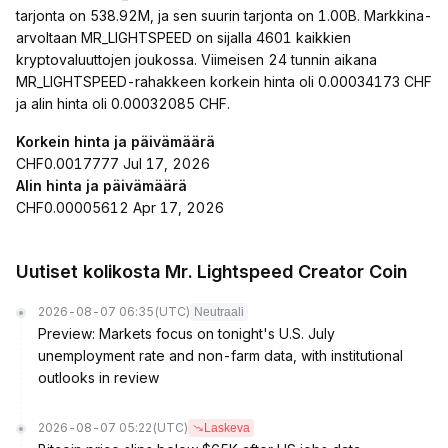
tarjonta on 538.92M, ja sen suurin tarjonta on 1.00B. Markkina-
arvoltaan MR_LIGHTSPEED on sijalla 4601 kaikkien
kryptovaluuttojen joukossa. Viimeisen 24 tunnin aikana
MR_LIGHTSPEED-rahakkeen korkein hinta oli 0.00034173 CHF
ja alin hinta oli 0.00032085 CHF.
Korkein hinta ja päivämäärä
CHF0.0017777 Jul 17, 2026
Alin hinta ja päivämäärä
CHF0.00005612 Apr 17, 2026
Uutiset kolikosta Mr. Lightspeed Creator Coin
2026-08-07 06:35
(UTC)
Neutraali
Preview: Markets focus on tonight's U.S. July
unemployment rate and non-farm data, with institutional
outlooks in review
2026-08-07 05:22
(UTC)
Laskeva