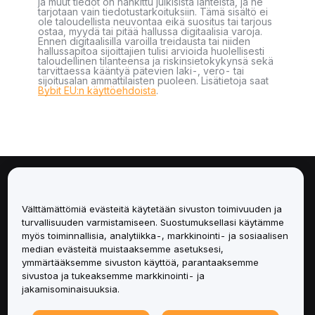
ja muut tiedot on hankittu julkisista lähteistä, ja ne
tarjotaan vain tiedotustarkoituksiin. Tämä sisältö ei
ole taloudellista neuvontaa eikä suositus tai tarjous
ostaa, myydä tai pitää hallussa digitaalisia varoja.
Ennen digitaalisilla varoilla treidausta tai niiden
hallussapitoa sijoittajien tulisi arvioida huolellisesti
taloudellinen tilanteensa ja riskinsietokykynsä sekä
tarvittaessa kääntyä pätevien laki-, vero- tai
sijoitusalan ammattilaisten puoleen. Lisätietoja saat
Bybit EU:n käyttöehdoista
.
Tietoa
Välttämättömiä evästeitä käytetään sivuston toimivuuden ja
Palvelut
turvallisuuden varmistamiseen. Suostumuksellasi käytämme
myös toiminnallisia, analytiikka-, markkinointi- ja sosiaalisen
median evästeitä muistaaksemme asetuksesi,
Tuki
ymmärtääksemme sivuston käyttöä, parantaaksemme
sivustoa ja tukeaksemme markkinointi- ja
Tuotteet
jakamisominaisuuksia.