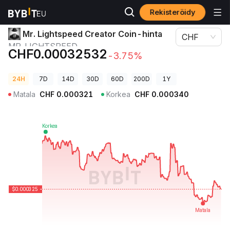
Rekisteröidy
Kryptohinnat
Mr. Lightspeed Creator Coin-hinta MR_LIGHTSPEED
Mr. Lightspeed Creator Coin-hinta
CHF
MR_LIGHTSPEED
CHF0.00032532
-3.75%
24H
7D
14D
30D
60D
200D
1Y
Matala
CHF
0.000321
Korkea
CHF
0.000340