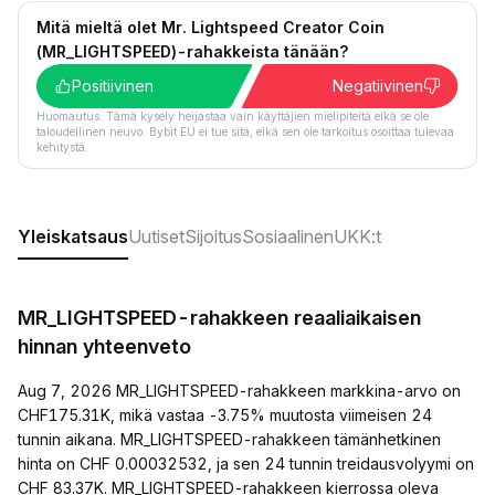
Mitä mieltä olet Mr. Lightspeed Creator Coin
(MR_LIGHTSPEED)-rahakkeista tänään?
Positiivinen
Negatiivinen
Huomautus: Tämä kysely heijastaa vain käyttäjien mielipiteitä eikä se ole
taloudellinen neuvo. Bybit EU ei tue sitä, eikä sen ole tarkoitus osoittaa tulevaa
kehitystä.
Yleiskatsaus
Uutiset
Sijoitus
Sosiaalinen
UKK:t
MR_LIGHTSPEED-rahakkeen reaaliaikaisen
hinnan yhteenveto
Aug 7, 2026 MR_LIGHTSPEED-rahakkeen markkina-arvo on
CHF175.31K, mikä vastaa -3.75% muutosta viimeisen 24
tunnin aikana. MR_LIGHTSPEED-rahakkeen tämänhetkinen
hinta on CHF 0.00032532, ja sen 24 tunnin treidausvolyymi on
CHF 83.37K. MR_LIGHTSPEED-rahakkeen kierrossa oleva