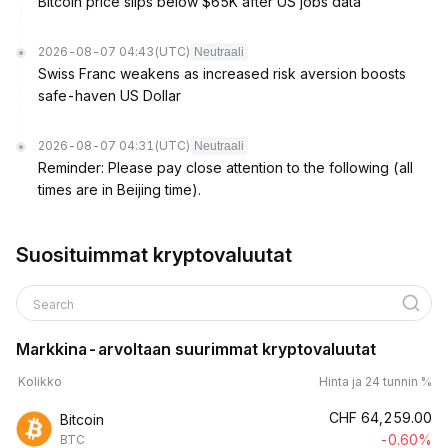
Bitcoin price slips below $65K after US jobs data
2026-08-07 04:43
(UTC)
Neutraali
Swiss Franc weakens as increased risk aversion boosts
safe-haven US Dollar
2026-08-07 04:31
(UTC)
Neutraali
Reminder: Please pay close attention to the following (all
times are in Beijing time).
Suosituimmat kryptovaluutat
Search
Markkina-arvoltaan suurimmat kryptovaluutat
Kolikko
Hinta ja 24 tunnin %
CHF
64,259.00
Bitcoin
-0.60%
BTC