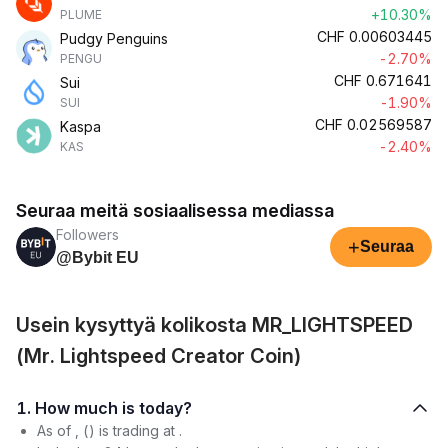
+10.30%
PLUME
CHF
0.00603445
Pudgy Penguins
-2.70%
PENGU
CHF
0.671641
Sui
-1.90%
SUI
CHF
0.02569587
Kaspa
-2.40%
KAS
Seuraa meitä sosiaalisessa mediassa
Followers
+
Seuraa
@Bybit EU
Usein kysyttyä kolikosta MR_LIGHTSPEED
(Mr. Lightspeed Creator Coin)
1. How much is today?
As of , () is trading at .