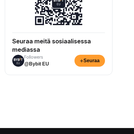
Seuraa meitä sosiaalisessa
mediassa
Followers
+
Seuraa
@Bybit EU