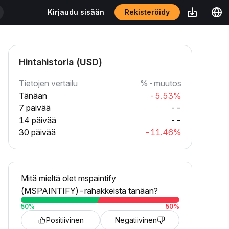
Rekisteröidy
Kirjaudu sisään
Hintahistoria (USD)
Tietojen vertailu
%-muutos
Tänään
-5.53%
7 päivää
--
14 päivää
--
30 päivää
-11.46%
Mitä mieltä olet mspaintify
(MSPAINTIFY)-rahakkeista tänään?
50
%
50
%
Positiivinen
Negatiivinen