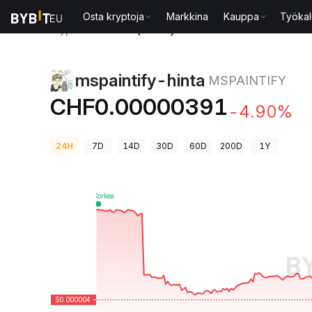
Osta kryptoja
Markkina
Kauppa
Työkal
Kryptohinnat
mspaintify-hinta MSPAINTIFY
mspaintify-hinta
MSPAINTIFY
CHF0.00000391
-4.90%
24H
7D
14D
30D
60D
200D
1Y