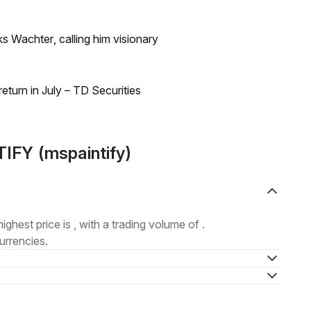
s Wachter, calling him visionary
turn in July – TD Securities
TIFY (mspaintify)
highest price is , with a trading volume of .
urrencies.