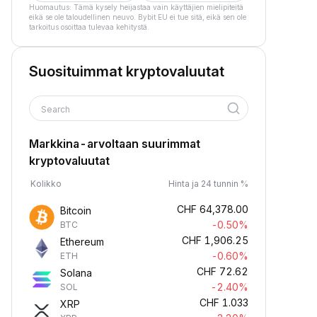
Huomautus: Tämä kysely heijastaa vain käyttäjien mielipiteitä
eikä se ole taloudellinen neuvo. Bybit EU ei tue sitä, eikä sen ole
tarkoitus osoittaa tulevaa kehitystä.
Suosituimmat kryptovaluutat
Search
Markkina-arvoltaan suurimmat
kryptovaluutat
Kolikko
Hinta ja 24 tunnin %
CHF
64,378.00
Bitcoin
-0.50%
BTC
CHF
1,906.25
Ethereum
-0.60%
ETH
CHF
72.62
Solana
-2.40%
SOL
CHF
1.033
XRP