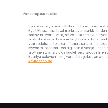
Vastuuvapauslauseke
Sijoitukset kryptovaluuttoihin, mukaan lukien -rah
Bybit EU:ssa, sisältävät merkittävän markkinariskin. 
saatavilla Bybit EU:ssa, se voi tulla saataville my
sijoitustuloksista. Tässä esitetyt hintatiedot ja muut 
vain tiedotustarkoituksiin. Tämä sisältö ei ole talou
myydä tai pitää hallussa digitaalisia varoja. Ennen di
sijoittajien tulisi arvioida huolellisesti taloudellin
kääntyä pätevien laki-, vero- tai sijoitusalan ammat
käyttöehdoista
.