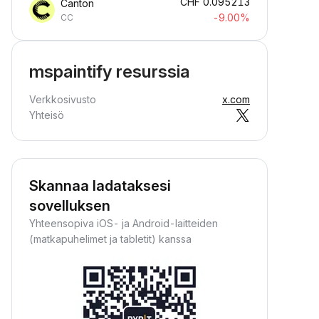
CHF
0.095213
Canton
-9.00%
CC
mspaintify resurssia
Verkkosivusto
x.com
Yhteisö
Skannaa ladataksesi
sovelluksen
Yhteensopiva iOS- ja Android-laitteiden
(matkapuhelimet ja tabletit) kanssa