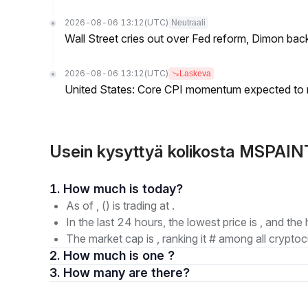
2026-08-06 13:12
(UTC)
Neutraali
Wall Street cries out over Fed reform, Dimon back
2026-08-06 13:12
(UTC)
Laskeva
United States: Core CPI momentum expected to re
Usein kysyttyä kolikosta MSPAIN
1. How much is today?
As of , () is trading at .
In the last 24 hours, the lowest price is , and the 
The market cap is , ranking it # among all cryptoc
2. How much is one ?
3. How many are there?