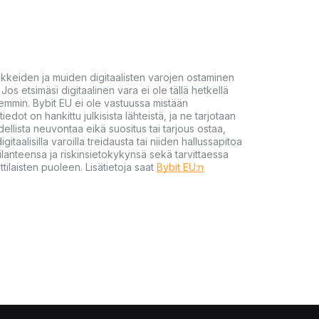
akkeiden ja muiden digitaalisten varojen ostaminen
Jos etsimäsi digitaalinen vara ei ole tällä hetkellä
öhemmin. Bybit EU ei ole vastuussa mistään
tiedot on hankittu julkisista lähteistä, ja ne tarjotaan
dellista neuvontaa eikä suositus tai tarjous ostaa,
gitaalisilla varoilla treidausta tai niiden hallussapitoa
en tilanteensa ja riskinsietokykynsä sekä tarvittaessa
tilaisten puoleen. Lisätietoja saat
Bybit EU:n