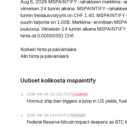
Aug 6, 2026 MSPAINTIFY-rahakkeen markkina-ar
viimeisen 24 tunnin aikana. MSPAINTIFY-rahakkee
tunnin treidausvolyymi on CHF 1.40. MSPAINTIFY-r
suurin tarjonta on 1.00B. Markkina-arvoltaan MSPAI
joukossa. Viimeisen 24 tunnin aikana MSPAINTIFY-
hinta oli 0.00000391 CHF.
Korkein hinta ja päivämäärä
Alin hinta ja päivämäärä
Uutiset kolikosta mspaintify
2026-08-06 18:15
(UTC)
Laskeva
Hormuz ship ban triggers a jump in US yields, fuel
2026-08-06 14:04
(UTC)
Neutraali
Federal Reserve bitcoin impact deepens as BTC t