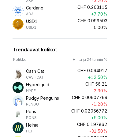
-3.20%
XRP
CHF
0.203115
Cardano
+7.70%
ADA
CHF
0.999593
USD1
0.00%
USD1
Trendaavat kolikot
Kolikko
Hinta ja 24 tunnin %
CHF
0.094917
Cash Cat
+12.50%
CASHCAT
CHF
56.21
Hyperliquid
-2.90%
HYPE
CHF
0.00607769
Pudgy Penguins
-1.20%
PENGU
CHF
0.02056772
Pons
+9.00%
PONS
CHF
0.197862
Heima
-31.50%
HEI