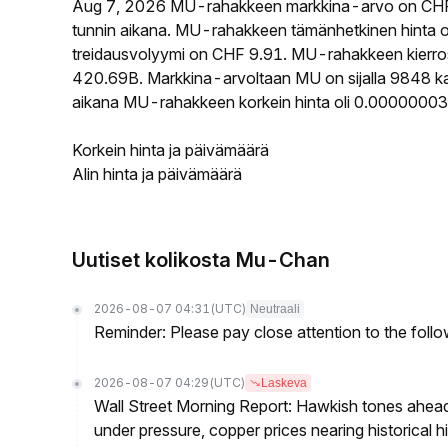
Aug 7, 2026 MU-rahakkeen markkina-arvo on CHF
tunnin aikana. MU-rahakkeen tämänhetkinen hinta
treidausvolyymi on CHF 9.91. MU-rahakkeen kierross
420.69B. Markkina-arvoltaan MU on sijalla 9848 kai
aikana MU-rahakkeen korkein hinta oli 0.0000000
Korkein hinta ja päivämäärä
Alin hinta ja päivämäärä
Uutiset kolikosta Mu-Chan
2026-08-07 04:31
(UTC)
Neutraali
Reminder: Please pay close attention to the followi
2026-08-07 04:29
(UTC)
Laskeva
Wall Street Morning Report: Hawkish tones ahead
under pressure, copper prices nearing historical h