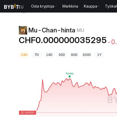
Osta kryptoja
Markkina
Kauppa
Työkal
Kryptohinnat
Mu-Chan-hinta MU
Mu-Chan-hinta
MU
CHF0.000000035295
-0
24H
7D
14D
30D
60D
200D
1Y