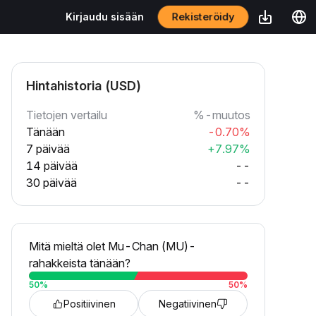
Rekisteröidy
Kirjaudu sisään
Hintahistoria (USD)
Tietojen vertailu
%-muutos
Tänään
-0.70%
7 päivää
+7.97%
14 päivää
--
30 päivää
--
Mitä mieltä olet Mu-Chan (MU)-
rahakkeista tänään?
50
%
50
%
Positiivinen
Negatiivinen