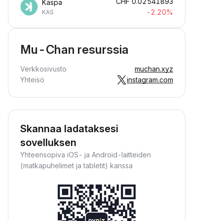
CHF
0.02541893
Kaspa
-2.20%
KAS
Mu-Chan resurssia
Verkkosivusto
muchan.xyz
Yhteisö
instagram.com
Skannaa ladataksesi
sovelluksen
Yhteensopiva iOS- ja Android-laitteiden
(matkapuhelimet ja tabletit) kanssa