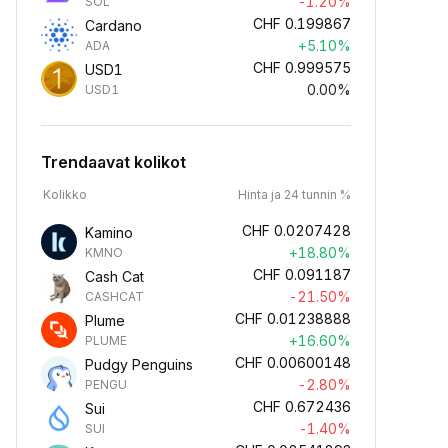
-1.20%
SOL
CHF
0.199867
Cardano
+5.10%
ADA
CHF
0.999575
USD1
0.00%
USD1
Trendaavat kolikot
Kolikko
Hinta ja 24 tunnin %
CHF
0.0207428
Kamino
+18.80%
KMNO
CHF
0.091187
Cash Cat
-21.50%
CASHCAT
CHF
0.01238888
Plume
+16.60%
PLUME
CHF
0.00600148
Pudgy Penguins
-2.80%
PENGU
CHF
0.672436
Sui
-1.40%
SUI