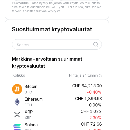
Huomautus: Tämä kysely heijastaa vain käyttäjien mielipiteitä
eikä se ole taloudellinen neuvo. Bybit EU ei tue sitä, eikä sen ole
tarkoitus osoittaa tulevaa kehitystä.
Suosituimmat kryptovaluutat
Search
Markkina-arvoltaan suurimmat
kryptovaluutat
Kolikko
Hinta ja 24 tunnin %
CHF
64,213.00
Bitcoin
-0.40%
BTC
CHF
1,896.93
Ethereum
0.00%
ETH
CHF
1.022
XRP
-2.30%
XRP
CHF
72.66
Solana