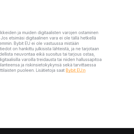
akkeiden ja muiden digitaalisten varojen ostaminen
Jos etsimäsi digitaalinen vara ei ole tällä hetkellä
öhemmin. Bybit EU ei ole vastuussa mistään
tiedot on hankittu julkisista lähteistä, ja ne tarjotaan
dellista neuvontaa eikä suositus tai tarjous ostaa,
gitaalisilla varoilla treidausta tai niiden hallussapitoa
en tilanteensa ja riskinsietokykynsä sekä tarvittaessa
tilaisten puoleen. Lisätietoja saat
Bybit EU:n