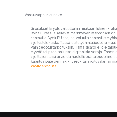
Vastuuvapauslauseke
Sijoitukset kryptovaluuttoihin, mukaan lukien -rah
Bybit EU:ssa, sisältävät merkittävän markkinariskin. 
saatavilla Bybit EU:ssa, se voi tulla saataville my
sijoitustuloksista. Tässä esitetyt hintatiedot ja muut 
vain tiedotustarkoituksiin. Tämä sisältö ei ole talou
myydä tai pitää hallussa digitaalisia varoja. Ennen di
sijoittajien tulisi arvioida huolellisesti taloudellin
kääntyä pätevien laki-, vero- tai sijoitusalan ammat
käyttöehdoista
.