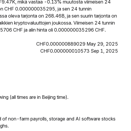
9.47K, mikä vastaa -0.13% muutosta viimeisen 24
 on CHF 0.000000035295, ja sen 24 tunnin
a oleva tarjonta on 268.46B, ja sen suurin tarjonta on
kkien kryptovaluuttojen joukossa. Viimeisen 24 tunnin
35706 CHF ja alin hinta oli 0.000000035296 CHF.
CHF0.000000889029 May 29, 2025
CHF0.000000010573 Sep 1, 2025
ng (all times are in Beijing time).
 of non-farm payrolls, storage and AI software stocks
ighs.