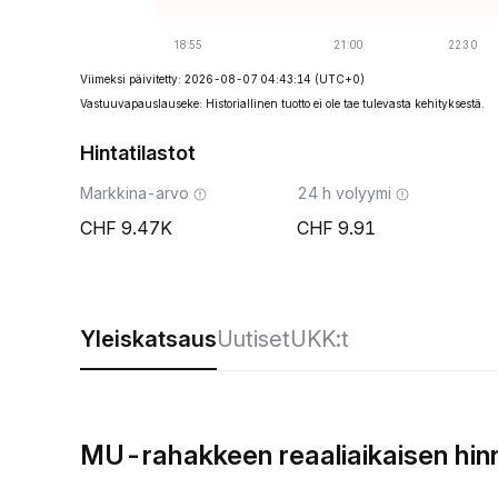
Viimeksi päivitetty: 2026-08-07 04:43:14
(UTC+0)
Vastuuvapauslauseke: Historiallinen tuotto ei ole tae tulevasta kehityksestä.
Hintatilastot
Markkina-arvo
24 h volyymi
9.47K
9.91
Yleiskatsaus
Uutiset
UKK:t
MU-rahakkeen reaaliaikaisen hin