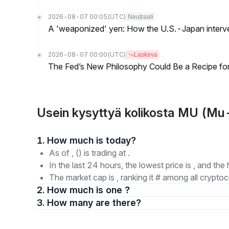
2026-08-07 00:05
(UTC)
Neutraali
A 'weaponized' yen: How the U.S.-Japan interve
2026-08-07 00:00
(UTC)
Laskeva
The Fed’s New Philosophy Could Be a Recipe for I
Usein kysyttyä kolikosta MU (M
1. How much is today?
As of , () is trading at .
In the last 24 hours, the lowest price is , and the 
The market cap is , ranking it # among all cryptoc
2. How much is one ?
3. How many are there?