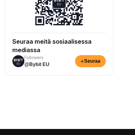
Seuraa meitä sosiaalisessa
mediassa
Followers
+
Seuraa
@Bybit EU