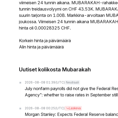
viimeisen 24 tunnin aikana. MUBARAKAH-rahakkee
tunnin treidausvolyymi on CHF 43.53K. MUBARAKAH
suurin tarjonta on 1.00B. Markkina-arvoltaan MUBA
joukossa. Viimeisen 24 tunnin aikana MUBARAKAH-r
hinta oli 0.00028325 CHF.
Korkein hinta ja päivämäärä
Alin hinta ja päivämäärä
Uutiset kolikosta Mubarakah
2026-08-08 01:39
(UTC)
Neutraali
July nonfarm payrolls did not give the Federal 
Agency”: whether to raise rates in September still
2026-08-08 00:25
(UTC)
Laskeva
Morgan Stanley: Expects Federal Reserve balance 