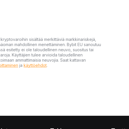
yptovaroihin sisältää merkittäviä markkinariskejä,
 pääoman mahdollinen menettäminen. Bybit EU sanoutuu
ssä esitetty ei ole taloudellinen neuvo, suositus tai
varoja. Käyttäjien tulee arvioida taloudellinen
ultoimaan ammattimaisia neuvojia. Saat kattavan
moittaminen
ja
käyttöehdot
.