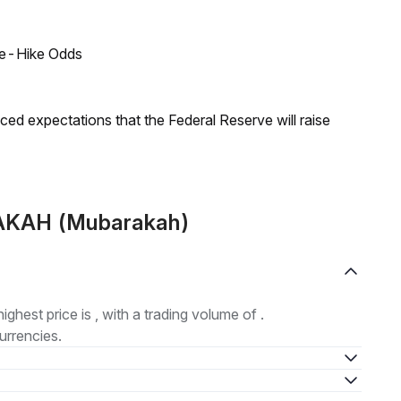
ate-Hike Odds
duced expectations that the Federal Reserve will raise
RAKAH (Mubarakah)
highest price is , with a trading volume of .
urrencies.