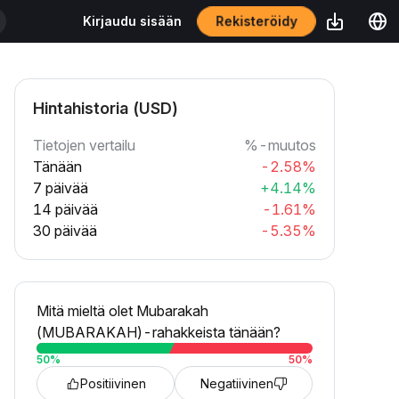
Rekisteröidy
Kirjaudu sisään
Hintahistoria (USD)
Tietojen vertailu
%-muutos
Tänään
-2.58%
7 päivää
+4.14%
14 päivää
-1.61%
30 päivää
-5.35%
Mitä mieltä olet Mubarakah
(MUBARAKAH)-rahakkeista tänään?
50
%
50
%
Positiivinen
Negatiivinen