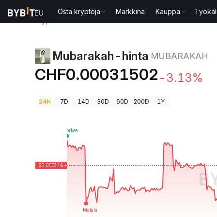
Osta kryptoja
Markkina
Kauppa
Työkal
Kryptohinnat
Mubarakah-hinta MUBARAKAH
Mubarakah-hinta
MUBARAKAH
CHF0.00031502
-3.13%
24H
7D
14D
30D
60D
200D
1Y