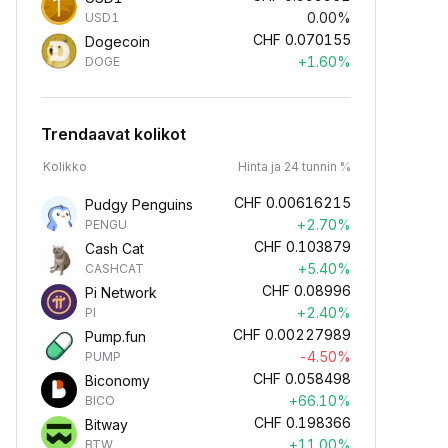
0.00%
USD1
CHF
0.070155
Dogecoin
+1.60%
DOGE
Trendaavat kolikot
Kolikko
Hinta ja 24 tunnin %
CHF
0.00616215
Pudgy Penguins
+2.70%
PENGU
CHF
0.103879
Cash Cat
+5.40%
CASHCAT
CHF
0.08996
Pi Network
+2.40%
PI
CHF
0.00227989
Pump.fun
-4.50%
PUMP
CHF
0.058498
Biconomy
+66.10%
BICO
CHF
0.198366
Bitway
+11.00%
BTW