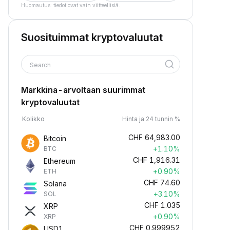
Huomautus: tiedot ovat vain viitteellisiä.
Suosituimmat kryptovaluutat
Search
Markkina-arvoltaan suurimmat
kryptovaluutat
Kolikko
Hinta ja 24 tunnin %
CHF
64,983.00
Bitcoin
+1.10%
BTC
CHF
1,916.31
Ethereum
+0.90%
ETH
CHF
74.60
Solana
+3.10%
SOL
CHF
1.035
XRP
+0.90%
XRP
CHF
0.999952
USD1