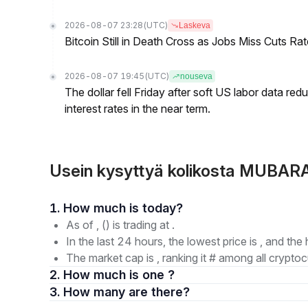
2026-08-07 23:28
(UTC)
Laskeva
Bitcoin Still in Death Cross as Jobs Miss Cuts R
2026-08-07 19:45
(UTC)
nouseva
The dollar fell Friday after soft US labor data re
interest rates in the near term.
Usein kysyttyä kolikosta MUBA
1. How much is today?
As of , () is trading at .
In the last 24 hours, the lowest price is , and the 
The market cap is , ranking it # among all cryptoc
2. How much is one ?
3. How many are there?