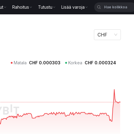
ut
Rahoitus
Tutustu
Lisää varoja
CHF
Matala
CHF
0.000303
Korkea
CHF
0.000324