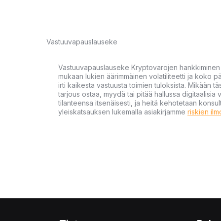
Vastuuvapauslauseke
Vastuuvapauslauseke Kryptovarojen hankkiminen kr
mukaan lukien äärimmäinen volatiliteetti ja koko
irti kaikesta vastuusta toimien tuloksista. Mikään tä
tarjous ostaa, myydä tai pitää hallussa digitaalisia 
tilanteensa itsenäisesti, ja heitä kehotetaan kons
yleiskatsauksen lukemalla asiakirjamme
riskien il