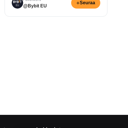
+
Seuraa
@Bybit EU