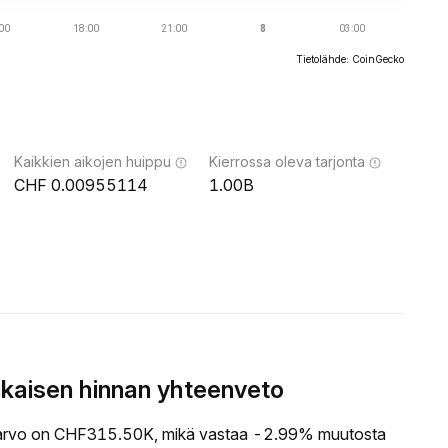
Tietolähde: CoinGecko
Kaikkien aikojen huippu
Kierrossa oleva tarjonta
0.00955114
1.00B
aisen hinnan yhteenveto
vo on CHF315.50K, mikä vastaa -2.99% muutosta