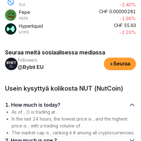
-2.40%
SUI
CHF
0.00000281
Pepe
-1.90%
PEPE
CHF
55.93
Hyperliquid
-2.20%
HYPE
Seuraa meitä sosiaalisessa mediassa
Followers
+
Seuraa
@Bybit EU
Usein kysyttyä kolikosta NUT (NutCoin)
1. How much is today?
As of , () is trading at .
In the last 24 hours, the lowest price is , and the highest
price is , with a trading volume of .
The market cap is , ranking it # among all cryptocurrencies.
2. How much is one ?