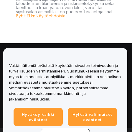
taloudellinen tilanteensa ja riskinsietokykynsä sekä
tarvittaessa kääntyä pätevien laki-, vero- tai
sijoitusalan ammattilaisten puoleen. Lisätietoja saat
Bybit EU:n käyttöehdoista
.
Tietoa
Välttämättömiä evästeitä käytetään sivuston toimivuuden ja
Palvelut
turvallisuuden varmistamiseen. Suostumuksellasi käytämme
myös toiminnallisia, analytiikka-, markkinointi- ja sosiaalisen
median evästeitä muistaaksemme asetuksesi,
Tuki
ymmärtääksemme sivuston käyttöä, parantaaksemme
sivustoa ja tukeaksemme markkinointi- ja
Tuotteet
jakamisominaisuuksia.
Lakiasiat
Hyväksy kaikki
Hylkää valinnaiset
evästeet
evästeet