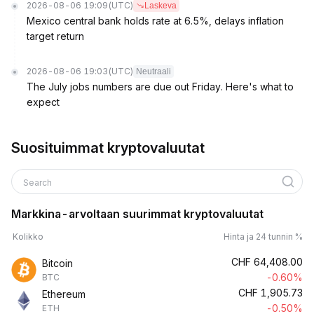
2026-08-06 19:09
(UTC)
Laskeva
Mexico central bank holds rate at 6.5%, delays inflation
target return
2026-08-06 19:03
(UTC)
Neutraali
The July jobs numbers are due out Friday. Here's what to
expect
Suosituimmat kryptovaluutat
Search
Markkina-arvoltaan suurimmat kryptovaluutat
Kolikko
Hinta ja 24 tunnin %
CHF
64,408.00
Bitcoin
-0.60%
BTC
CHF
1,905.73
Ethereum
-0.50%
ETH