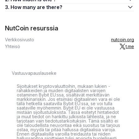
3. How many are there?
NutCoin resurssia
Verkkosivusto
nutcoin.org
Yhteisö
t.me
Vastuuvapauslauseke
Sijoitukset kryptovaluuttoihin, mukaan lukien -
rahakkeiden ja muiden digitaalisten varojen
ostaminen Bybit EU:ssa, sisältävät merkittävän
markkinariskin. Jos etsimäsi digitaalinen vara ei ole
tällä hetkellä saatavilla Bybit EU:ssa, se voi tulla
saataville myöhemmin. Bybit EU ei ole vastuussa
mistään sijoitustuloksista. Tässä esitetyt hintatiedot
ja muut tiedot on hankittu julkisista lähteistä, ja ne
tarjotaan vain tiedotustarkoituksiin. Tämä sisältö ei
ole taloudellista neuvontaa eikä suositus tai tarjous
ostaa, myydä tai pitää hallussa digitaalisia varoja.
Ennen digitaalisilla varoilla treidausta tai niiden
hallussapitoa sijoittajien tulisi arvioida huolellisesti