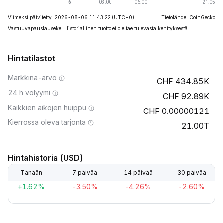
Viimeksi päivitetty: 2026-08-06 11:43:22
(UTC+0)
Tietolähde: CoinGecko
Vastuuvapauslauseke: Historiallinen tuotto ei ole tae tulevasta kehityksestä.
Hintatilastot
Markkina-arvo
434.85K
24 h volyymi
92.89K
Kaikkien aikojen huippu
0.00000121
Kierrossa oleva tarjonta
21.00T
Hintahistoria (USD)
Tänään
7 päivää
14 päivää
30 päivää
+1.62%
-3.50%
-4.26%
-2.60%