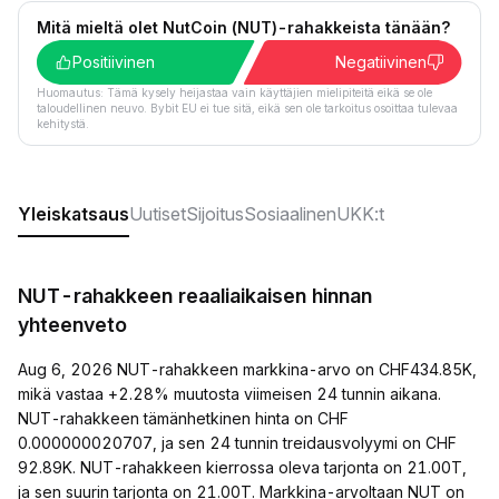
Mitä mieltä olet NutCoin (NUT)-rahakkeista tänään?
Positiivinen
Negatiivinen
Huomautus: Tämä kysely heijastaa vain käyttäjien mielipiteitä eikä se ole
taloudellinen neuvo. Bybit EU ei tue sitä, eikä sen ole tarkoitus osoittaa tulevaa
kehitystä.
Yleiskatsaus
Uutiset
Sijoitus
Sosiaalinen
UKK:t
NUT-rahakkeen reaaliaikaisen hinnan
yhteenveto
Aug 6, 2026 NUT-rahakkeen markkina-arvo on CHF434.85K,
mikä vastaa +2.28% muutosta viimeisen 24 tunnin aikana.
NUT-rahakkeen tämänhetkinen hinta on CHF
0.000000020707, ja sen 24 tunnin treidausvolyymi on CHF
92.89K. NUT-rahakkeen kierrossa oleva tarjonta on 21.00T,
ja sen suurin tarjonta on 21.00T. Markkina-arvoltaan NUT on