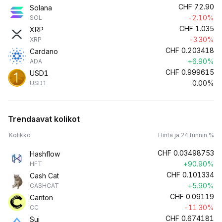
CHF
72.90
Solana
-2.10%
SOL
CHF
1.035
XRP
-3.30%
XRP
CHF
0.203418
Cardano
+6.90%
ADA
CHF
0.999615
USD1
0.00%
USD1
Trendaavat kolikot
Kolikko
Hinta ja 24 tunnin %
CHF
0.03498753
Hashflow
+90.90%
HFT
CHF
0.101334
Cash Cat
+5.90%
CASHCAT
CHF
0.09119
Canton
-11.30%
CC
CHF
0.674181
Sui