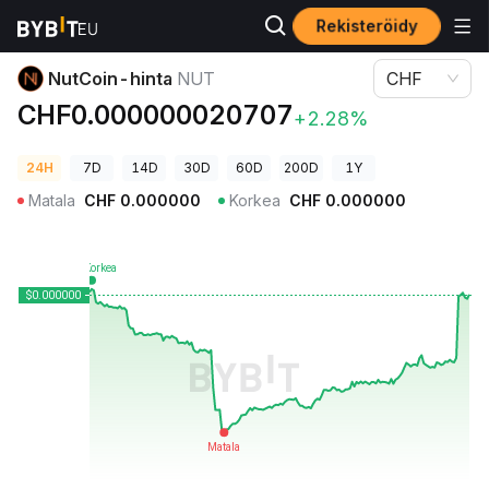
Rekisteröidy
Kryptohinnat
NutCoin-hinta NUT
NutCoin-hinta
NUT
CHF
CHF0.000000020707
+2.28%
24H
7D
14D
30D
60D
200D
1Y
Matala
CHF
0.000000
Korkea
CHF
0.000000