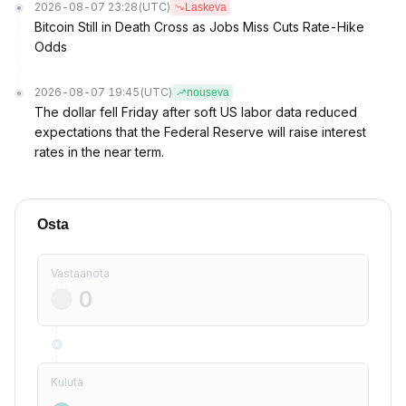
2026-08-07 23:28
(UTC)
Laskeva
Bitcoin Still in Death Cross as Jobs Miss Cuts Rate-Hike
Odds
2026-08-07 19:45
(UTC)
nouseva
The dollar fell Friday after soft US labor data reduced
expectations that the Federal Reserve will raise interest
rates in the near term.
Osta
Vastaanota
Kuluta