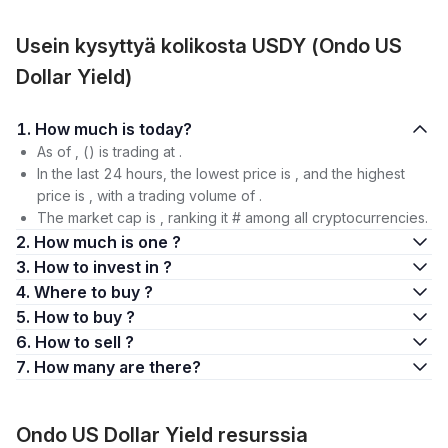
Usein kysyttyä kolikosta USDY (Ondo US
Dollar Yield)
1. How much is today?
As of , () is trading at .
In the last 24 hours, the lowest price is , and the highest
price is , with a trading volume of .
The market cap is , ranking it # among all cryptocurrencies.
2. How much is one ?
3. How to invest in ?
4. Where to buy ?
5. How to buy ?
6. How to sell ?
7. How many are there?
Ondo US Dollar Yield resurssia