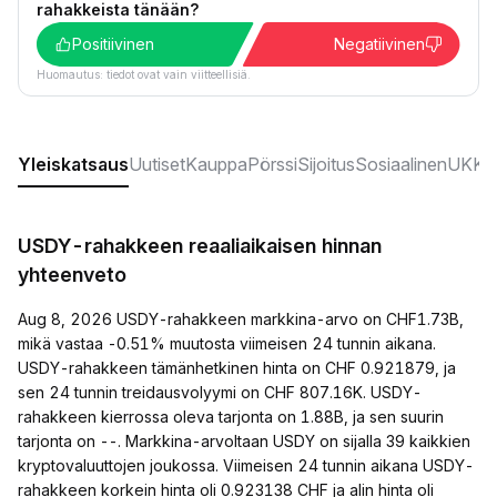
rahakkeista tänään?
Positiivinen
Negatiivinen
Huomautus: tiedot ovat vain viitteellisiä.
Yleiskatsaus
Uutiset
Kauppa
Pörssi
Sijoitus
Sosiaalinen
UKK:t
USDY-rahakkeen reaaliaikaisen hinnan
yhteenveto
Aug 8, 2026 USDY-rahakkeen markkina-arvo on CHF1.73B,
mikä vastaa -0.51% muutosta viimeisen 24 tunnin aikana.
USDY-rahakkeen tämänhetkinen hinta on CHF 0.921879, ja
sen 24 tunnin treidausvolyymi on CHF 807.16K. USDY-
rahakkeen kierrossa oleva tarjonta on 1.88B, ja sen suurin
tarjonta on --. Markkina-arvoltaan USDY on sijalla 39 kaikkien
kryptovaluuttojen joukossa. Viimeisen 24 tunnin aikana USDY-
rahakkeen korkein hinta oli 0.923138 CHF ja alin hinta oli