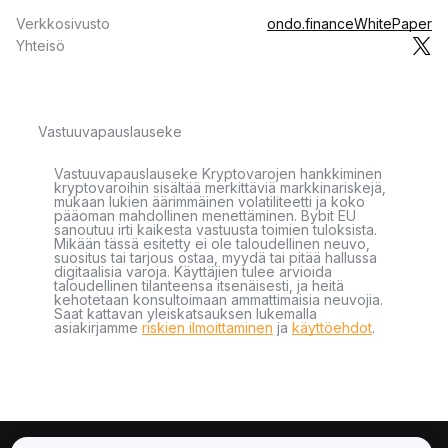
Verkkosivusto
ondo.finance
WhitePaper
Yhteisö
Vastuuvapauslauseke
Vastuuvapauslauseke Kryptovarojen hankkiminen
kryptovaroihin sisältää merkittäviä markkinariskejä,
mukaan lukien äärimmäinen volatiliteetti ja koko
pääoman mahdollinen menettäminen. Bybit EU
sanoutuu irti kaikesta vastuusta toimien tuloksista.
Mikään tässä esitetty ei ole taloudellinen neuvo,
suositus tai tarjous ostaa, myydä tai pitää hallussa
digitaalisia varoja. Käyttäjien tulee arvioida
taloudellinen tilanteensa itsenäisesti, ja heitä
kehotetaan konsultoimaan ammattimaisia neuvojia.
Saat kattavan yleiskatsauksen lukemalla
asiakirjamme
riskien ilmoittaminen
ja
käyttöehdot
.