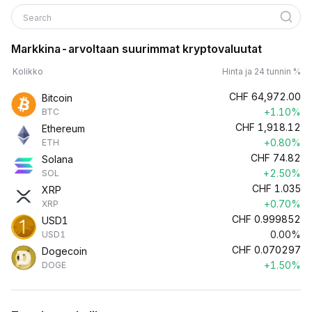
Search
Markkina-arvoltaan suurimmat kryptovaluutat
Kolikko
Hinta ja 24 tunnin %
CHF
64,972.00
Bitcoin
+1.10%
BTC
CHF
1,918.12
Ethereum
+0.80%
ETH
CHF
74.82
Solana
+2.50%
SOL
CHF
1.035
XRP
+0.70%
XRP
CHF
0.999852
USD1
0.00%
USD1
CHF
0.070297
Dogecoin
+1.50%
DOGE