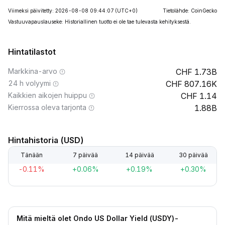
Viimeksi päivitetty: 2026-08-08 09:44:07
(UTC+0)
Tietolähde: CoinGecko
Vastuuvapauslauseke: Historiallinen tuotto ei ole tae tulevasta kehityksestä.
Hintatilastot
Markkina-arvo
1.73B
24 h volyymi
807.16K
Kaikkien aikojen huippu
1.14
Kierrossa oleva tarjonta
1.88B
Hintahistoria (USD)
Tänään
7 päivää
14 päivää
30 päivää
-0.11%
+0.06%
+0.19%
+0.30%
Mitä mieltä olet Ondo US Dollar Yield (USDY)-