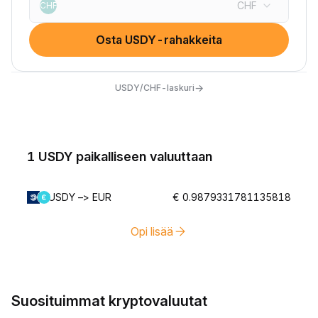
CHF
CHF
Osta USDY-rahakkeita
→
USDY/CHF-laskuri
1 USDY paikalliseen valuuttaan
USDY –> EUR
€ 0.9879331781135818
Opi lisää
Suosituimmat kryptovaluutat