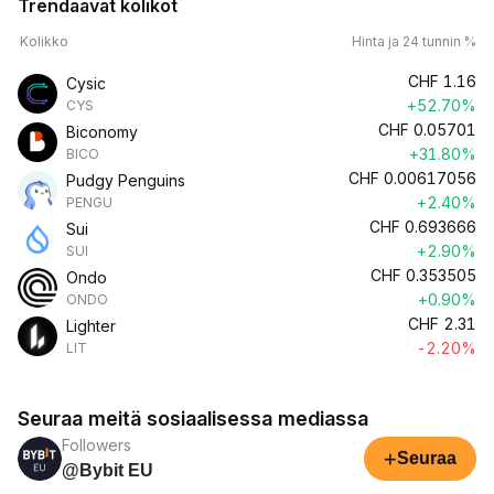
Trendaavat kolikot
Kolikko
Hinta ja 24 tunnin %
CHF
1.16
Cysic
+52.70%
CYS
CHF
0.05701
Biconomy
+31.80%
BICO
CHF
0.00617056
Pudgy Penguins
+2.40%
PENGU
CHF
0.693666
Sui
+2.90%
SUI
CHF
0.353505
Ondo
+0.90%
ONDO
CHF
2.31
Lighter
-2.20%
LIT
Seuraa meitä sosiaalisessa mediassa
Followers
+
Seuraa
@Bybit EU