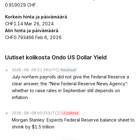
0.919029 CHF.
Korkein hinta ja päivämäärä
CHF1.14 Mar 26, 2024
Alin hinta ja päivämäärä
CHF0.793466 Feb 6, 2026
Uutiset kolikosta Ondo US Dollar Yield
2026-08-08 01:39
(UTC)
Neutraali
July nonfarm payrolls did not give the Federal Reserve a
clear answer; the “New Federal Reserve News Agency”:
whether to raise rates in September still depends on
inflation.
2026-08-08 00:25
(UTC)
Laskeva
Morgan Stanley: Expects Federal Reserve balance sheet to
shrink by $1.5 trillion