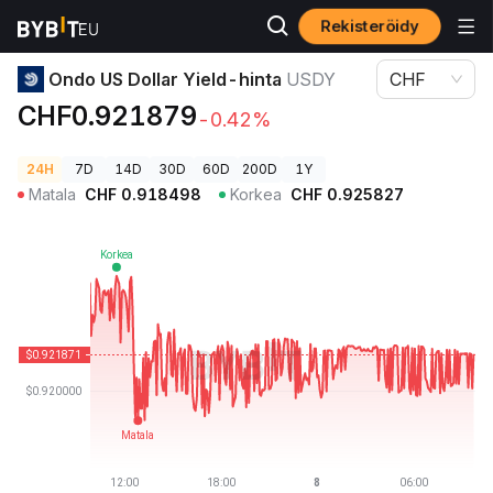
Rekisteröidy
Kryptohinnat
Ondo US Dollar Yield-hinta USDY
Ondo US Dollar Yield-hinta
USDY
CHF
CHF0.921879
-0.42%
24H
7D
14D
30D
60D
200D
1Y
Matala
CHF
0.918498
Korkea
CHF
0.925827