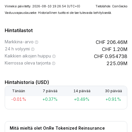
Viimeksi päivitetty: 2026-08-10 19:26:54
(UTC+0)
Tietolähde: CoinGecko
Vastuuvapauslauseke: Historiallinen tuotto ei ole tae tulevasta kehityksestä.
Hintatilastot
Markkina-arvo
206.46M
24 h volyymi
1.20M
Kaikkien aikojen huippu
0.954738
Kierrossa oleva tarjonta
225.09M
Hintahistoria (USD)
Tänään
7 päivää
14 päivää
30 päivää
-0.01%
+0.37%
+0.49%
+0.91%
Mitä mieltä olet OnRe Tokenized Reinsurance