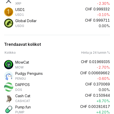
-2.30%
XRP
CHF
0.999332
USD1
-0.10%
USD1
CHF
0.999711
Global Dollar
0.00%
USDG
Trendaavat kolikot
Kolikko
Hinta ja 24 tunnin %
CHF
0.01969335
MowCat
-2.70%
MOW
CHF
0.00669662
Pudgy Penguins
-0.60%
PENGU
CHF
0.370069
DAPPOS
0.00%
DOS
CHF
0.150944
Cash Cat
+8.70%
CASHCAT
CHF
0.00281617
Pump.fun
+4.20%
PUMP