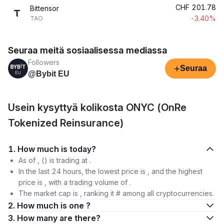
CHF
201.78
Bittensor
-3.40%
TAO
Seuraa meitä sosiaalisessa mediassa
Followers
+
Seuraa
@Bybit EU
Usein kysyttyä kolikosta ONYC (OnRe
Tokenized Reinsurance)
1. How much is today?
As of , () is trading at .
In the last 24 hours, the lowest price is , and the highest
price is , with a trading volume of .
The market cap is , ranking it # among all cryptocurrencies.
2. How much is one ?
3. How many are there?