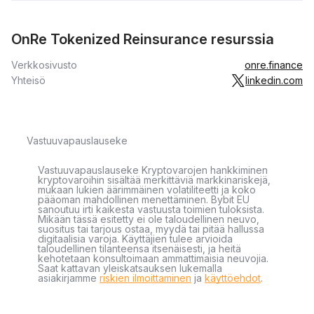
OnRe Tokenized Reinsurance resurssia
Verkkosivusto
onre.finance
Yhteisö
linkedin.com
Vastuuvapauslauseke
Vastuuvapauslauseke Kryptovarojen hankkiminen
kryptovaroihin sisältää merkittäviä markkinariskejä,
mukaan lukien äärimmäinen volatiliteetti ja koko
pääoman mahdollinen menettäminen. Bybit EU
sanoutuu irti kaikesta vastuusta toimien tuloksista.
Mikään tässä esitetty ei ole taloudellinen neuvo,
suositus tai tarjous ostaa, myydä tai pitää hallussa
digitaalisia varoja. Käyttäjien tulee arvioida
taloudellinen tilanteensa itsenäisesti, ja heitä
kehotetaan konsultoimaan ammattimaisia neuvojia.
Saat kattavan yleiskatsauksen lukemalla
asiakirjamme
riskien ilmoittaminen
ja
käyttöehdot
.