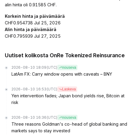
alin hinta oli 0.91585 CHF.
Korkein hinta ja päivämäärä
CHF0.954738 Jul 25, 2026
Alin hinta ja päivämäärä
CHF0.795939 Jul 27, 2025
Uutiset kolikosta OnRe Tokenized Reinsurance
2026-08-10 18:09
(UTC)
nouseva
LatAm FX: Carry window opens with caveats – BNY
2026-08-10 16:53
(UTC)
Laskeva
Yen intervention fades; Japan bond yields rise, Bitcoin at
risk
2026-08-10 16:36
(UTC)
nouseva
Three reasons Goldman's co-head of global banking and
markets says to stay invested