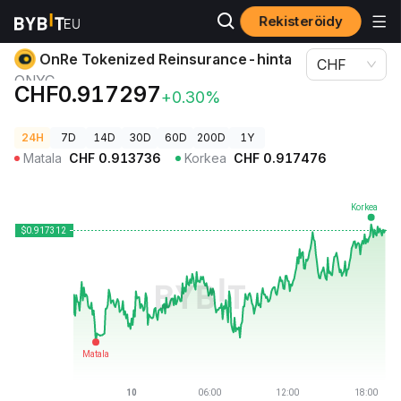
Rekisteröidy
Kryptohinnat
OnRe Tokenized Reinsurance-hinta ONYC
OnRe Tokenized Reinsurance-hinta
CHF
ONYC
CHF0.917297
+0.30%
24H
7D
14D
30D
60D
200D
1Y
Matala
CHF
0.913736
Korkea
CHF
0.917476