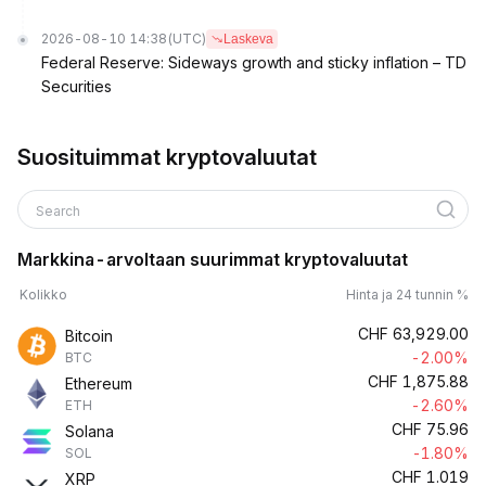
2026-08-10 14:38
(UTC)
Laskeva
Federal Reserve: Sideways growth and sticky inflation – TD
Securities
Suosituimmat kryptovaluutat
Search
Markkina-arvoltaan suurimmat kryptovaluutat
Kolikko
Hinta ja 24 tunnin %
CHF
63,929.00
Bitcoin
-2.00%
BTC
CHF
1,875.88
Ethereum
-2.60%
ETH
CHF
75.96
Solana
-1.80%
SOL
CHF
1.019
XRP