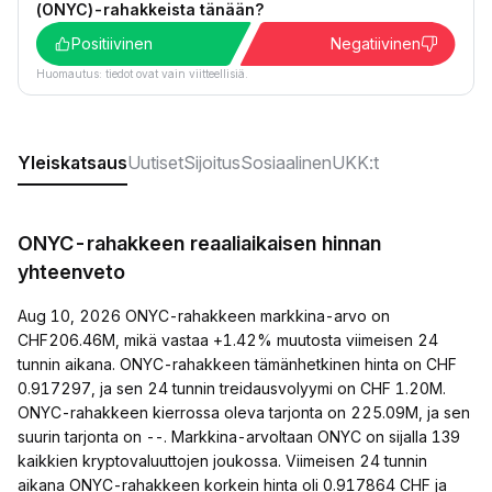
(ONYC)-rahakkeista tänään?
Positiivinen
Negatiivinen
Huomautus: tiedot ovat vain viitteellisiä.
Yleiskatsaus
Uutiset
Sijoitus
Sosiaalinen
UKK:t
ONYC-rahakkeen reaaliaikaisen hinnan
yhteenveto
Aug 10, 2026 ONYC-rahakkeen markkina-arvo on
CHF206.46M, mikä vastaa +1.42% muutosta viimeisen 24
tunnin aikana. ONYC-rahakkeen tämänhetkinen hinta on CHF
0.917297, ja sen 24 tunnin treidausvolyymi on CHF 1.20M.
ONYC-rahakkeen kierrossa oleva tarjonta on 225.09M, ja sen
suurin tarjonta on --. Markkina-arvoltaan ONYC on sijalla 139
kaikkien kryptovaluuttojen joukossa. Viimeisen 24 tunnin
aikana ONYC-rahakkeen korkein hinta oli 0.917864 CHF ja