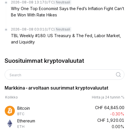
2026-08-08 13:17
(UTC)
Neutraali
Why One Top Economist Says the Fed’s Inflation Fight Can’t
Be Won With Rate Hikes
2026-08-08 03:01
(UTC)
Neutraali
TBL Weekly #180: US Treasury & The Fed, Labor Market,
and Liquidity
Suosituimmat kryptovaluutat
Search
Markkina-arvoltaan suurimmat kryptovaluutat
Kolikko
Hinta ja 24 tunnin %
CHF
64,845.00
Bitcoin
-0.30%
BTC
CHF
1,920.01
Ethereum
0.00%
ETH