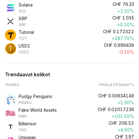
CHF
76.33
Solana
+2.10%
SOL
CHF
1.035
XRP
+0.20%
XRP
CHF
0.172322
Tutorial
+287.70%
TUT
CHF
0.999439
USD1
-0.10%
USD1
Trendaavat kolikot
Kolikko
Hinta ja 24 tunnin %
CHF
0.00634149
Pudgy Penguins
+1.50%
PENGU
CHF
0.02017236
Fake World Assets
+101.20%
FWA
CHF
206.52
Bittensor
+4.50%
TAO
CHF
3.97
Uniswap