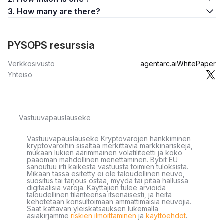
3. How many are there?
PYSOPS resurssia
Verkkosivusto
agentarc.ai
WhitePaper
Yhteisö
Vastuuvapauslauseke
Vastuuvapauslauseke Kryptovarojen hankkiminen
kryptovaroihin sisältää merkittäviä markkinariskejä,
mukaan lukien äärimmäinen volatiliteetti ja koko
pääoman mahdollinen menettäminen. Bybit EU
sanoutuu irti kaikesta vastuusta toimien tuloksista.
Mikään tässä esitetty ei ole taloudellinen neuvo,
suositus tai tarjous ostaa, myydä tai pitää hallussa
digitaalisia varoja. Käyttäjien tulee arvioida
taloudellinen tilanteensa itsenäisesti, ja heitä
kehotetaan konsultoimaan ammattimaisia neuvojia.
Saat kattavan yleiskatsauksen lukemalla
asiakirjamme
riskien ilmoittaminen
ja
käyttöehdot
.