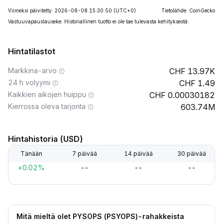
Viimeksi päivitetty: 2026-08-08 15:30:50
(UTC+0)
Tietolähde: CoinGecko
Vastuuvapauslauseke: Historiallinen tuotto ei ole tae tulevasta kehityksestä.
Hintatilastot
Markkina-arvo
13.97K
24 h volyymi
1.49
Kaikkien aikojen huippu
0.00030182
Kierrossa oleva tarjonta
603.74M
Hintahistoria (USD)
Tänään
7 päivää
14 päivää
30 päivää
+0.02%
--
--
--
Mitä mieltä olet PYSOPS (PSYOPS)-rahakkeista