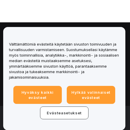
Tietoa
Välttämättömiä evästeitä käytetään sivuston toimivuuden ja
Palvelut
turvallisuuden varmistamiseen. Suostumuksellasi käytämme
myös toiminnallisia, analytiikka-, markkinointi- ja sosiaalisen
median evästeitä muistaaksemme asetuksesi,
Tuki
ymmärtääksemme sivuston käyttöä, parantaaksemme
sivustoa ja tukeaksemme markkinointi- ja
Tuotteet
jakamisominaisuuksia.
Lakiasiat
Hyväksy kaikki
Hylkää valinnaiset
evästeet
evästeet
© 2025-2026 Bybit.eu. All rights reserved.
Evästeasetukset
Palveluehdot
|
Tietosuojaehdot
|
Yritystiedot
(Impressum)
|
Evästeasetukset