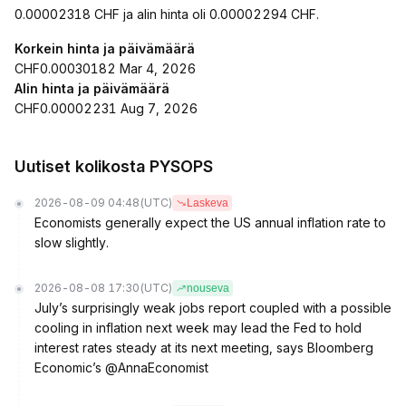
0.00002318 CHF ja alin hinta oli 0.00002294 CHF.
Korkein hinta ja päivämäärä
CHF0.00030182 Mar 4, 2026
Alin hinta ja päivämäärä
CHF0.00002231 Aug 7, 2026
Uutiset kolikosta PYSOPS
2026-08-09 04:48
(UTC)
Laskeva
Economists generally expect the US annual inflation rate to
slow slightly.
2026-08-08 17:30
(UTC)
nouseva
July’s surprisingly weak jobs report coupled with a possible
cooling in inflation next week may lead the Fed to hold
interest rates steady at its next meeting, says Bloomberg
Economic’s @AnnaEconomist