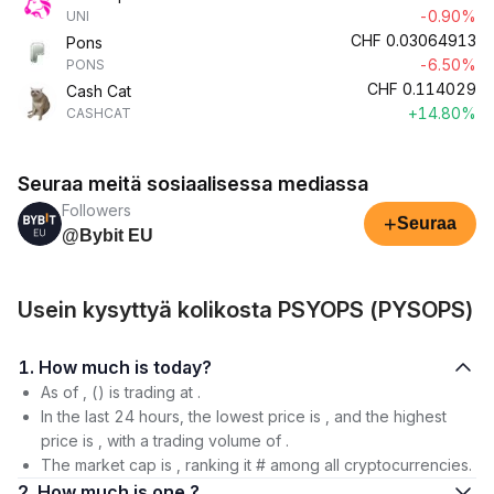
-0.90%
UNI
CHF
0.03064913
Pons
-6.50%
PONS
CHF
0.114029
Cash Cat
+14.80%
CASHCAT
Seuraa meitä sosiaalisessa mediassa
Followers
+
Seuraa
@Bybit EU
Usein kysyttyä kolikosta PSYOPS (PYSOPS)
1. How much is today?
As of , () is trading at .
In the last 24 hours, the lowest price is , and the highest
price is , with a trading volume of .
The market cap is , ranking it # among all cryptocurrencies.
2. How much is one ?