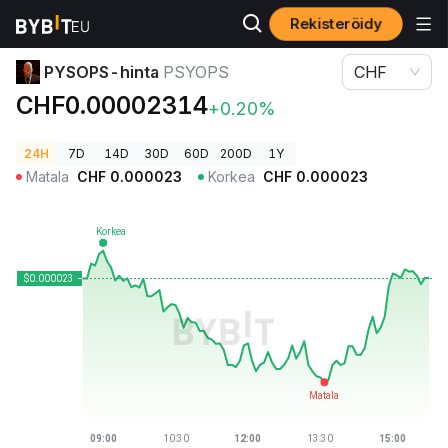
Rekisteröidy
Kryptohinnat
PYSOPS-hinta PSYOPS
PYSOPS-hinta
PSYOPS
CHF
CHF0.00002314
+0.20%
24H
7D
14D
30D
60D
200D
1Y
Matala
CHF
0.000023
Korkea
CHF
0.000023