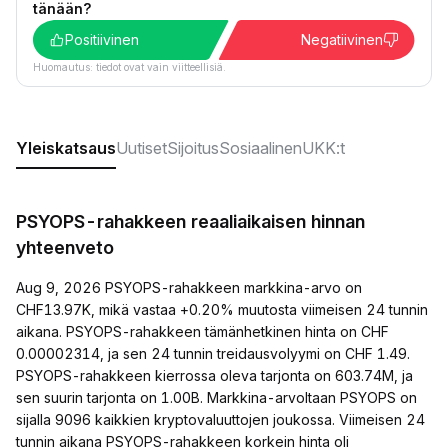
tänään?
Positiivinen
Negatiivinen
Huomautus: tiedot ovat vain viitteellisiä.
Yleiskatsaus
Uutiset
Sijoitus
Sosiaalinen
UKK:t
PSYOPS-rahakkeen reaaliaikaisen hinnan
yhteenveto
Aug 9, 2026 PSYOPS-rahakkeen markkina-arvo on
CHF13.97K, mikä vastaa +0.20% muutosta viimeisen 24 tunnin
aikana. PSYOPS-rahakkeen tämänhetkinen hinta on CHF
0.00002314, ja sen 24 tunnin treidausvolyymi on CHF 1.49.
PSYOPS-rahakkeen kierrossa oleva tarjonta on 603.74M, ja
sen suurin tarjonta on 1.00B. Markkina-arvoltaan PSYOPS on
sijalla 9096 kaikkien kryptovaluuttojen joukossa. Viimeisen 24
tunnin aikana PSYOPS-rahakkeen korkein hinta oli