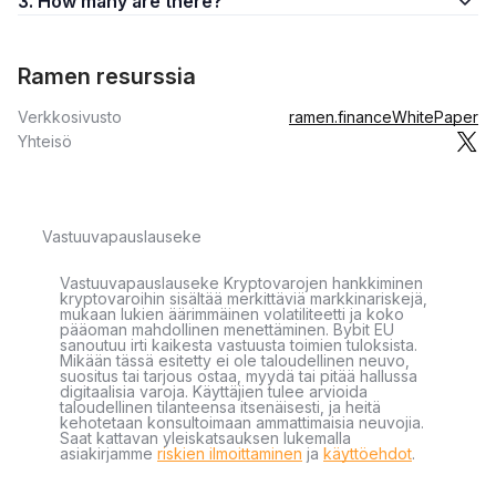
3. How many are there?
Ramen resurssia
Verkkosivusto
ramen.finance
WhitePaper
Yhteisö
Vastuuvapauslauseke
Vastuuvapauslauseke Kryptovarojen hankkiminen
kryptovaroihin sisältää merkittäviä markkinariskejä,
mukaan lukien äärimmäinen volatiliteetti ja koko
pääoman mahdollinen menettäminen. Bybit EU
sanoutuu irti kaikesta vastuusta toimien tuloksista.
Mikään tässä esitetty ei ole taloudellinen neuvo,
suositus tai tarjous ostaa, myydä tai pitää hallussa
digitaalisia varoja. Käyttäjien tulee arvioida
taloudellinen tilanteensa itsenäisesti, ja heitä
kehotetaan konsultoimaan ammattimaisia neuvojia.
Saat kattavan yleiskatsauksen lukemalla
asiakirjamme
riskien ilmoittaminen
ja
käyttöehdot
.