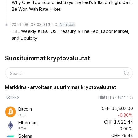
Why One Top Economist Says the Fed’s Inflation Fight Can’t
Be Won With Rate Hikes
2026-08-08 03:01
(UTC)
Neutraali
TBL Weekly #180: US Treasury & The Fed, Labor Market,
and Liquidity
Suosituimmat kryptovaluutat
Search
Markkina-arvoltaan suurimmat kryptovaluutat
Kolikko
Hinta ja 24 tunnin %
CHF
64,867.00
Bitcoin
-0.30%
BTC
CHF
1,921.44
Ethereum
0.00%
ETH
CHF
76.44
Solana