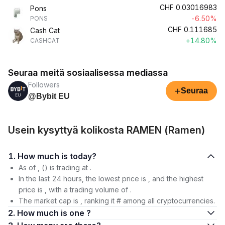
CHF
0.03016983
Pons
-6.50%
PONS
CHF
0.111685
Cash Cat
+14.80%
CASHCAT
Seuraa meitä sosiaalisessa mediassa
Followers
+
Seuraa
@Bybit EU
Usein kysyttyä kolikosta RAMEN (Ramen)
1. How much is today?
As of , () is trading at .
In the last 24 hours, the lowest price is , and the highest
price is , with a trading volume of .
The market cap is , ranking it # among all cryptocurrencies.
2. How much is one ?