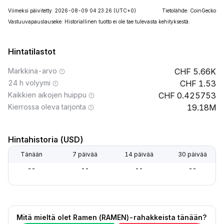
Viimeksi päivitetty: 2026-08-09 04:23:26
(UTC+0)
Tietolähde: CoinGecko
Vastuuvapauslauseke: Historiallinen tuotto ei ole tae tulevasta kehityksestä.
Hintatilastot
Markkina-arvo
5.66K
24 h volyymi
1.53
Kaikkien aikojen huippu
0.425753
Kierrossa oleva tarjonta
19.18M
Hintahistoria (USD)
Tänään
7 päivää
14 päivää
30 päivää
--
--
--
--
Mitä mieltä olet Ramen (RAMEN)-rahakkeista tänään?