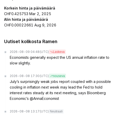
Korkein hinta ja päivämäärä
CHF0.425753 Mar 2, 2025
Alin hinta ja päivämäärä
CHF0.00022661 Aug 9, 2026
Uutiset kolikosta Ramen
2026-08-09 04:48
(UTC)
Laskeva
Economists generally expect the US annual inflation rate to
slow slightly.
2026-08-08 17:30
(UTC)
nouseva
July’s surprisingly weak jobs report coupled with a possible
cooling in inflation next week may lead the Fed to hold
interest rates steady at its next meeting, says Bloomberg
Economic’s @AnnaEconomist
2026-08-08 13:17
(UTC)
Neutraali