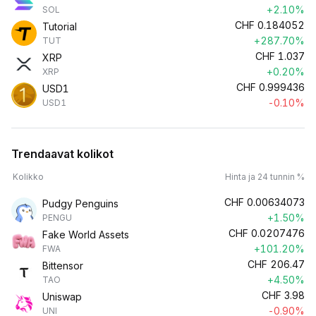
+2.10%
SOL
CHF
0.184052
Tutorial
+287.70%
TUT
CHF
1.037
XRP
+0.20%
XRP
CHF
0.999436
USD1
-0.10%
USD1
Trendaavat kolikot
Kolikko
Hinta ja 24 tunnin %
CHF
0.00634073
Pudgy Penguins
+1.50%
PENGU
CHF
0.0207476
Fake World Assets
+101.20%
FWA
CHF
206.47
Bittensor
+4.50%
TAO
CHF
3.98
Uniswap
-0.90%
UNI