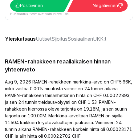
Positiivinen
Negatiivinen
Huomautus: tiedot ovat vain viitteellisiä.
Yleiskatsaus
Uutiset
Sijoitus
Sosiaalinen
UKK:t
RAMEN-rahakkeen reaaliaikaisen hinnan
yhteenveto
Aug 9, 2026 RAMEN-rahakkeen markkina-arvo on CHF5.66K,
mikä vastaa 0.00% muutosta viimeisen 24 tunnin aikana.
RAMEN-rahakkeen tämänhetkinen hinta on CHF 0.00022893,
ja sen 24 tunnin treidausvolyymi on CHF 1.53. RAMEN-
rahakkeen kierrossa oleva tarjonta on 19.18M, ja sen suurin
tarjonta on 100.00M. Markkina-arvoltaan RAMEN on sijalla
11504 kaikkien kryptovaluuttojen joukossa. Viimeisen 24
tunnin aikana RAMEN-rahakkeen korkein hinta oli 0.00023171
CHF ja alin hinta oli 0.00022702 CHF.