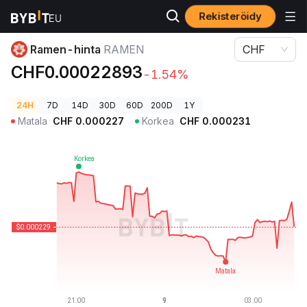
Rekisteröidy
Kryptohinnat
Ramen-hinta RAMEN
Ramen-hinta
RAMEN
CHF
CHF0.00022893
-1.54%
24H
7D
14D
30D
60D
200D
1Y
Matala
CHF
0.000227
Korkea
CHF
0.000231