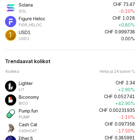
CHF
73.47
Solana
-0.20%
SOL
CHF
1.028
Figure Heloc
+0.80%
FIGR_HELOC
CHF
0.999738
USD1
0.00%
USD1
Trendaavat kolikot
Kolikko
Hinta ja 24 tunnin %
CHF
2.34
Lighter
+2.90%
LIT
CHF
0.052741
Biconomy
+42.90%
BICO
CHF
0.00231935
Pump.fun
-1.10%
PUMP
CHF
0.097358
Cash Cat
-17.50%
CASHCAT
CHF
0.385991
Ether.fi