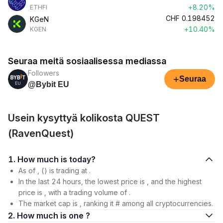
+8.20%
ETHFI
CHF
0.198452
KGeN
+10.40%
KGEN
Seuraa meitä sosiaalisessa mediassa
Followers
+
Seuraa
@Bybit EU
Usein kysyttyä kolikosta QUEST
(RavenQuest)
1. How much is today?
As of , () is trading at .
In the last 24 hours, the lowest price is , and the highest
price is , with a trading volume of .
The market cap is , ranking it # among all cryptocurrencies.
2. How much is one ?