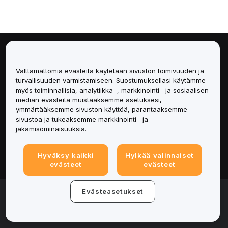
Tietoa
Välttämättömiä evästeitä käytetään sivuston toimivuuden ja
Palvelut
turvallisuuden varmistamiseen. Suostumuksellasi käytämme
myös toiminnallisia, analytiikka-, markkinointi- ja sosiaalisen
median evästeitä muistaaksemme asetuksesi,
Tuki
ymmärtääksemme sivuston käyttöä, parantaaksemme
sivustoa ja tukeaksemme markkinointi- ja
Tuotteet
jakamisominaisuuksia.
Lakiasiat
Hyväksy kaikki
Hylkää valinnaiset
evästeet
evästeet
© 2025-2026 Bybit.eu. Kaikki oikeudet pidätetään.
Evästeasetukset
Palveluehdot
|
Tietosuojaehdot
|
Yritystiedot
(Impressum)
|
Evästeasetukset