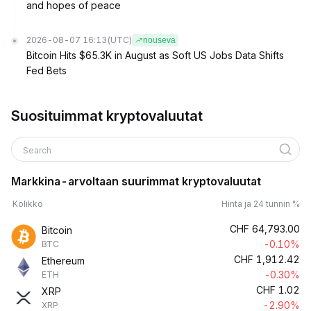
and hopes of peace
2026-08-07 16:13
(UTC)
nouseva
Bitcoin Hits $65.3K in August as Soft US Jobs Data Shifts
Fed Bets
Suosituimmat kryptovaluutat
Search
Markkina-arvoltaan suurimmat kryptovaluutat
Kolikko
Hinta ja 24 tunnin %
CHF
64,793.00
Bitcoin
-0.10%
BTC
CHF
1,912.42
Ethereum
-0.30%
ETH
CHF
1.02
XRP
-2.90%
XRP