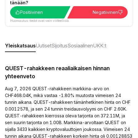
tänään?
Positiivinen
Negatiivinen
Huomautus: tiedot ovat vain viitteellisiä.
Yleiskatsaus
Uutiset
Sijoitus
Sosiaalinen
UKK:t
QUEST-rahakkeen reaaliaikaisen hinnan
yhteenveto
Aug 7, 2026 QUEST-rahakkeen markkina-arvo on
CHF468.04K, mikä vastaa -1.80% muutosta viimeisen 24
tunnin aikana. QUEST-rahakkeen tämänhetkinen hinta on CHF
0.0012578, ja sen 24 tunnin treidausvolyymi on CHF 2.60K.
QUEST-rahakkeen kierrossa oleva tarjonta on 372.11M, ja
sen suurin tarjonta on 1.00B. Markkina-arvoltaan QUEST on
sijalla 3433 kaikkien kryptovaluuttojen joukossa. Viimeisen 24
tunnin aikana QUEST-rahakkeen korkein hinta oli 0.00128853