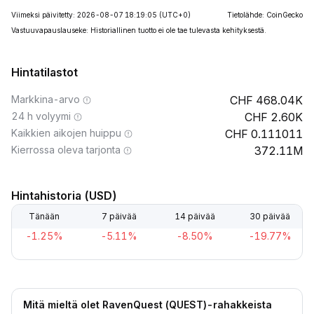
Viimeksi päivitetty: 2026-08-07 18:19:05
(UTC+0)
Tietolähde: CoinGecko
Vastuuvapauslauseke: Historiallinen tuotto ei ole tae tulevasta kehityksestä.
Hintatilastot
Markkina-arvo
468.04K
24 h volyymi
2.60K
Kaikkien aikojen huippu
0.111011
Kierrossa oleva tarjonta
372.11M
Hintahistoria (USD)
Tänään
7 päivää
14 päivää
30 päivää
-1.25%
-5.11%
-8.50%
-19.77%
Mitä mieltä olet RavenQuest (QUEST)-rahakkeista