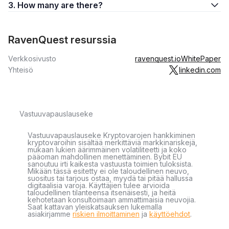
3. How many are there?
RavenQuest resurssia
Verkkosivusto
ravenquest.io
WhitePaper
Yhteisö
linkedin.com
Vastuuvapauslauseke
Vastuuvapauslauseke Kryptovarojen hankkiminen
kryptovaroihin sisältää merkittäviä markkinariskejä,
mukaan lukien äärimmäinen volatiliteetti ja koko
pääoman mahdollinen menettäminen. Bybit EU
sanoutuu irti kaikesta vastuusta toimien tuloksista.
Mikään tässä esitetty ei ole taloudellinen neuvo,
suositus tai tarjous ostaa, myydä tai pitää hallussa
digitaalisia varoja. Käyttäjien tulee arvioida
taloudellinen tilanteensa itsenäisesti, ja heitä
kehotetaan konsultoimaan ammattimaisia neuvojia.
Saat kattavan yleiskatsauksen lukemalla
asiakirjamme
riskien ilmoittaminen
ja
käyttöehdot
.