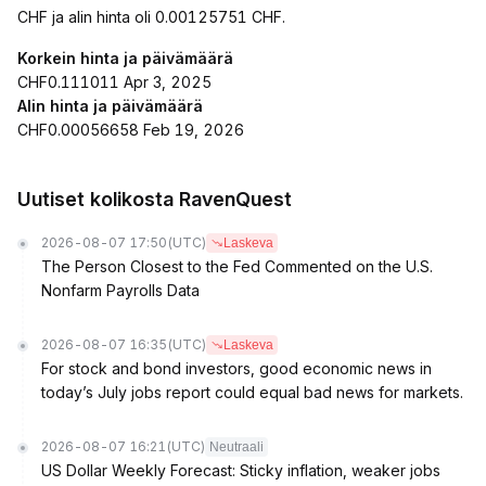
CHF ja alin hinta oli 0.00125751 CHF.
Korkein hinta ja päivämäärä
CHF0.111011 Apr 3, 2025
Alin hinta ja päivämäärä
CHF0.00056658 Feb 19, 2026
Uutiset kolikosta RavenQuest
2026-08-07 17:50
(UTC)
Laskeva
The Person Closest to the Fed Commented on the U.S.
Nonfarm Payrolls Data
2026-08-07 16:35
(UTC)
Laskeva
For stock and bond investors, good economic news in
today’s July jobs report could equal bad news for markets.
2026-08-07 16:21
(UTC)
Neutraali
US Dollar Weekly Forecast: Sticky inflation, weaker jobs