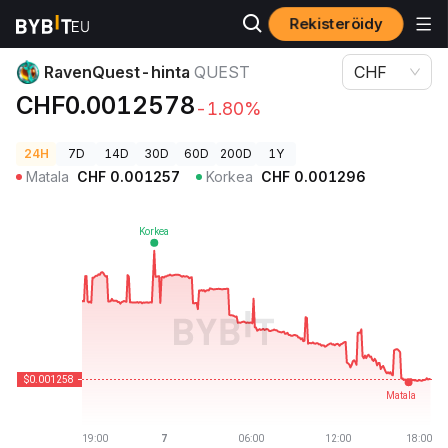
Rekisteröidy
Kryptohinnat
RavenQuest-hinta QUEST
RavenQuest-hinta
QUEST
CHF
CHF0.0012578
-1.80%
24H
7D
14D
30D
60D
200D
1Y
Matala
CHF
0.001257
Korkea
CHF
0.001296