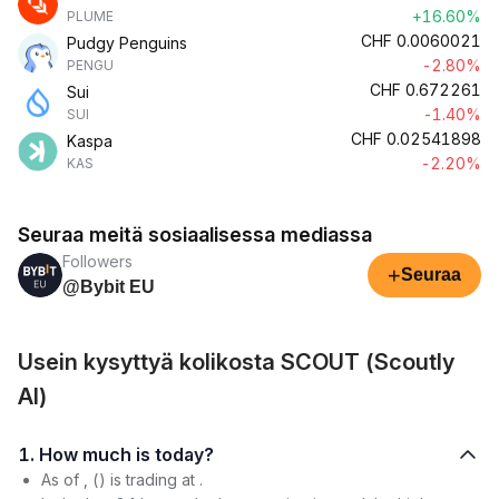
+16.60%
PLUME
CHF
0.0060021
Pudgy Penguins
-2.80%
PENGU
CHF
0.672261
Sui
-1.40%
SUI
CHF
0.02541898
Kaspa
-2.20%
KAS
Seuraa meitä sosiaalisessa mediassa
Followers
+
Seuraa
@Bybit EU
Usein kysyttyä kolikosta SCOUT (Scoutly
AI)
1. How much is today?
As of , () is trading at .