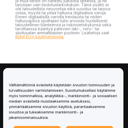
ja muut tiedot on hankittu julkisista lähteistä, ja ne
tarjotaan vain tiedotustarkoituksiin. Tämä sisältö ei
ole taloudellista neuvontaa eikä suositus tai tarjous
ostaa, myydä tai pitää hallussa digitaalisia varoja.
Ennen digitaalisilla varoilla treidausta tai niiden
hallussapitoa sijoittajien tulisi arvioida huolellisesti
taloudellinen tilanteensa ja riskinsietokykynsä sekä
tarvittaessa kääntyä pätevien laki-, vero- tai
sijoitusalan ammattilaisten puoleen. Lisätietoja saat
Bybit EU:n käyttöehdoista
.
Tietoa
Välttämättömiä evästeitä käytetään sivuston toimivuuden ja
Palvelut
turvallisuuden varmistamiseen. Suostumuksellasi käytämme
myös toiminnallisia, analytiikka-, markkinointi- ja sosiaalisen
median evästeitä muistaaksemme asetuksesi,
Tuki
ymmärtääksemme sivuston käyttöä, parantaaksemme
sivustoa ja tukeaksemme markkinointi- ja
Tuotteet
jakamisominaisuuksia.