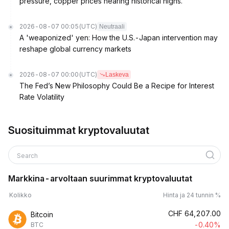
pressure, copper prices nearing historical highs.
2026-08-07 00:05
(UTC)
Neutraali
A 'weaponized' yen: How the U.S.-Japan intervention may
reshape global currency markets
2026-08-07 00:00
(UTC)
Laskeva
The Fed’s New Philosophy Could Be a Recipe for Interest
Rate Volatility
Suosituimmat kryptovaluutat
Search
Markkina-arvoltaan suurimmat kryptovaluutat
Kolikko
Hinta ja 24 tunnin %
CHF
64,207.00
Bitcoin
-0.40%
BTC