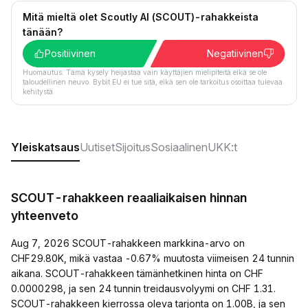
Mitä mieltä olet Scoutly AI (SCOUT)-rahakkeista
tänään?
Positiivinen
Negatiivinen
Huomautus: Tämä kysely heijastaa vain käyttäjien mielipiteitä eikä se ole
taloudellinen neuvo. Bybit EU ei tue sitä, eikä sen ole tarkoitus osoittaa tulevaa
kehitystä.
Yleiskatsaus
Uutiset
Sijoitus
Sosiaalinen
UKK:t
SCOUT-rahakkeen reaaliaikaisen hinnan
yhteenveto
Aug 7, 2026 SCOUT-rahakkeen markkina-arvo on
CHF29.80K, mikä vastaa -0.67% muutosta viimeisen 24 tunnin
aikana. SCOUT-rahakkeen tämänhetkinen hinta on CHF
0.0000298, ja sen 24 tunnin treidausvolyymi on CHF 1.31.
SCOUT-rahakkeen kierrossa oleva tarjonta on 1.00B, ja sen