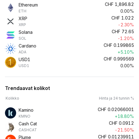
CHF
1,896.82
Ethereum
0.00%
ETH
CHF
1.022
XRP
-2.30%
XRP
CHF
72.65
Solana
-1.20%
SOL
CHF
0.199865
Cardano
+5.10%
ADA
CHF
0.999569
USD1
0.00%
USD1
Trendaavat kolikot
Kolikko
Hinta ja 24 tunnin %
CHF
0.02066001
Kamino
+18.80%
KMNO
CHF
0.0912
Cash Cat
-21.50%
CASHCAT
CHF
0.01239911
Plume