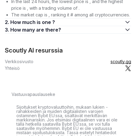
In the last 24 hours, the lowest price is , and the highest
price is , with a trading volume of .
The market cap is , ranking it # among all cryptocurrencies.
2. How much is one ?
3. How many are there?
Scoutly AI resurssia
Verkkosivusto
scoutly.gg
Yhteisö
Vastuuvapauslauseke
Sijoitukset kryptovaluuttoihin, mukaan lukien -
rahakkeiden ja muiden digitaalisten varojen
ostaminen Bybit EU:ssa, sisältävät merkittävän
markkinariskin. Jos etsimäsi digitaalinen vara ei ole
tällä hetkellä saatavilla Bybit EU:ssa, se voi tulla
saataville myöhemmin. Bybit EU ei ole vastuussa
mistään sijoitustuloksista. Tässä esitetyt hintatiedot