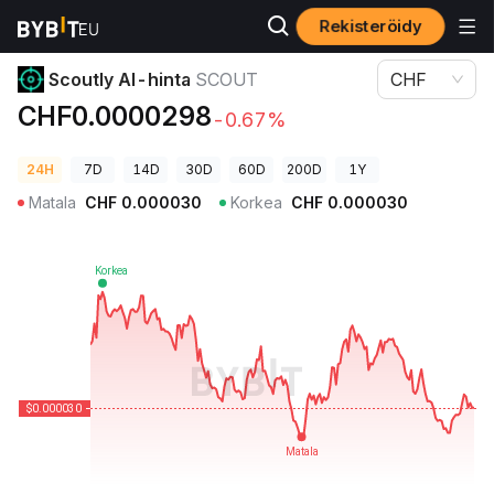
Rekisteröidy
Kryptohinnat
Scoutly AI-hinta SCOUT
Scoutly AI-hinta
SCOUT
CHF
CHF0.0000298
-0.67%
24H
7D
14D
30D
60D
200D
1Y
Matala
CHF
0.000030
Korkea
CHF
0.000030