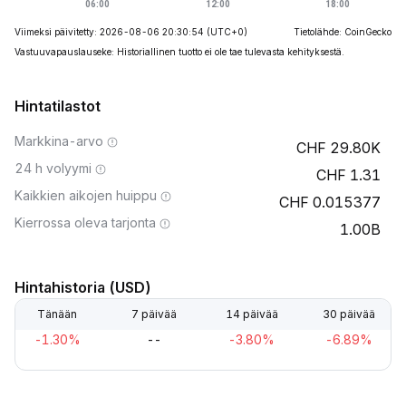
Viimeksi päivitetty: 2026-08-06 20:30:54
(UTC+0)
Tietolähde: CoinGecko
Vastuuvapauslauseke: Historiallinen tuotto ei ole tae tulevasta kehityksestä.
Hintatilastot
Markkina-arvo
29.80K
24 h volyymi
1.31
Kaikkien aikojen huippu
0.015377
Kierrossa oleva tarjonta
1.00B
Hintahistoria (USD)
Tänään
7 päivää
14 päivää
30 päivää
-1.30%
--
-3.80%
-6.89%