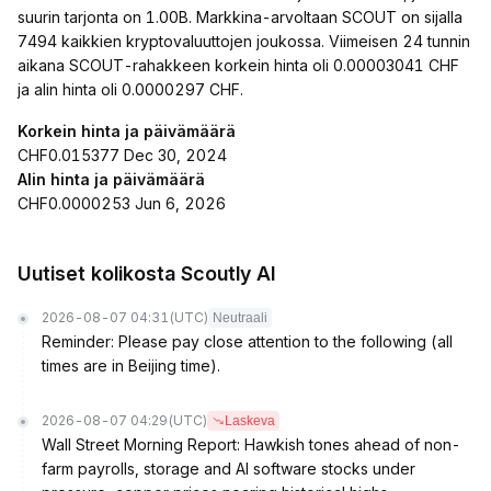
suurin tarjonta on 1.00B. Markkina-arvoltaan SCOUT on sijalla
7494 kaikkien kryptovaluuttojen joukossa. Viimeisen 24 tunnin
aikana SCOUT-rahakkeen korkein hinta oli 0.00003041 CHF
ja alin hinta oli 0.0000297 CHF.
Korkein hinta ja päivämäärä
CHF0.015377 Dec 30, 2024
Alin hinta ja päivämäärä
CHF0.0000253 Jun 6, 2026
Uutiset kolikosta Scoutly AI
2026-08-07 04:31
(UTC)
Neutraali
Reminder: Please pay close attention to the following (all
times are in Beijing time).
2026-08-07 04:29
(UTC)
Laskeva
Wall Street Morning Report: Hawkish tones ahead of non-
farm payrolls, storage and AI software stocks under