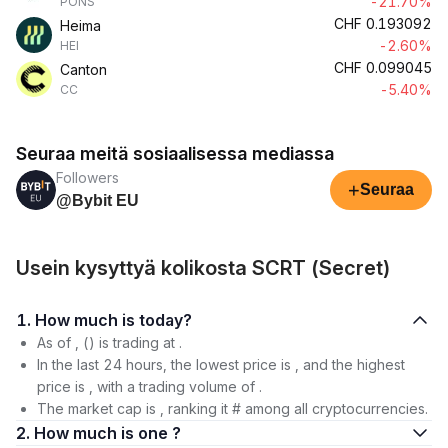
-21.70%
PONS
CHF
0.193092
Heima
-2.60%
HEI
CHF
0.099045
Canton
-5.40%
CC
Seuraa meitä sosiaalisessa mediassa
Followers
+
Seuraa
@Bybit EU
Usein kysyttyä kolikosta SCRT (Secret)
1. How much is today?
As of , () is trading at .
In the last 24 hours, the lowest price is , and the highest
price is , with a trading volume of .
The market cap is , ranking it # among all cryptocurrencies.
2. How much is one ?