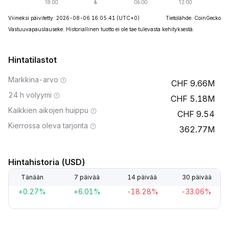
Viimeksi päivitetty: 2026-08-06 16:05:41
(UTC+0)
Tietolähde: CoinGecko
Vastuuvapauslauseke: Historiallinen tuotto ei ole tae tulevasta kehityksestä.
Hintatilastot
Markkina-arvo
9.66M
24 h volyymi
5.18M
Kaikkien aikojen huippu
9.54
Kierrossa oleva tarjonta
362.77M
Hintahistoria (USD)
Tänään
7 päivää
14 päivää
30 päivää
+0.27%
+6.01%
-18.28%
-33.06%