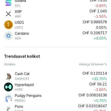
CHF
73.35
Solana
-0.80%
SOL
CHF
1.045
XRP
-1.50%
XRP
CHF
0.999576
USD1
0.00%
USD1
CHF
0.206717
Cardano
+9.00%
ADA
Trendaavat kolikot
Kolikko
Hinta ja 24 tunnin %
CHF
0.120114
Cash Cat
+31.70%
CASHCAT
CHF
56.21
Hyperliquid
-1.80%
HYPE
CHF
0.00616136
Pudgy Penguins
+0.70%
PENGU
CHF
0.02018047
Pons