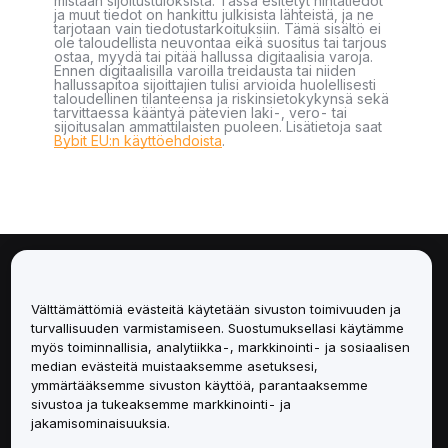
mistään sijoitustuloksista. Tässä esitetyt hintatiedot
ja muut tiedot on hankittu julkisista lähteistä, ja ne
tarjotaan vain tiedotustarkoituksiin. Tämä sisältö ei
ole taloudellista neuvontaa eikä suositus tai tarjous
ostaa, myydä tai pitää hallussa digitaalisia varoja.
Ennen digitaalisilla varoilla treidausta tai niiden
hallussapitoa sijoittajien tulisi arvioida huolellisesti
taloudellinen tilanteensa ja riskinsietokykynsä sekä
tarvittaessa kääntyä pätevien laki-, vero- tai
sijoitusalan ammattilaisten puoleen. Lisätietoja saat
Bybit EU:n käyttöehdoista
.
Tietoa
Välttämättömiä evästeitä käytetään sivuston toimivuuden ja
Palvelut
turvallisuuden varmistamiseen. Suostumuksellasi käytämme
myös toiminnallisia, analytiikka-, markkinointi- ja sosiaalisen
median evästeitä muistaaksemme asetuksesi,
Tuki
ymmärtääksemme sivuston käyttöä, parantaaksemme
sivustoa ja tukeaksemme markkinointi- ja
Tuotteet
jakamisominaisuuksia.