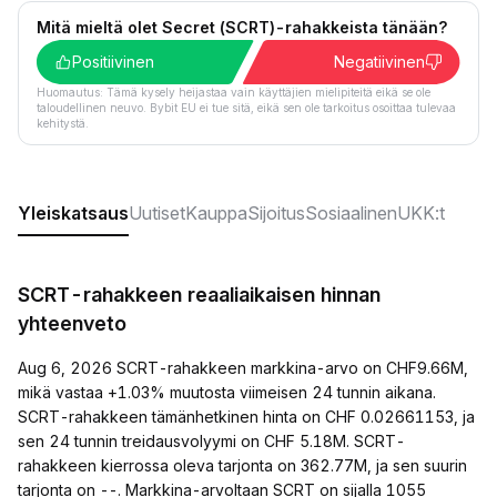
Mitä mieltä olet Secret (SCRT)-rahakkeista tänään?
Positiivinen
Negatiivinen
Huomautus: Tämä kysely heijastaa vain käyttäjien mielipiteitä eikä se ole
taloudellinen neuvo. Bybit EU ei tue sitä, eikä sen ole tarkoitus osoittaa tulevaa
kehitystä.
Yleiskatsaus
Uutiset
Kauppa
Sijoitus
Sosiaalinen
UKK:t
SCRT-rahakkeen reaaliaikaisen hinnan
yhteenveto
Aug 6, 2026 SCRT-rahakkeen markkina-arvo on CHF9.66M,
mikä vastaa +1.03% muutosta viimeisen 24 tunnin aikana.
SCRT-rahakkeen tämänhetkinen hinta on CHF 0.02661153, ja
sen 24 tunnin treidausvolyymi on CHF 5.18M. SCRT-
rahakkeen kierrossa oleva tarjonta on 362.77M, ja sen suurin
tarjonta on --. Markkina-arvoltaan SCRT on sijalla 1055