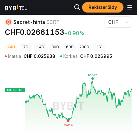
Rekisteröidy
Kryptohinnat
Secret-hinta SCRT
Secret-hinta
SCRT
CHF
CHF0.02661153
+0.90%
24H
7D
14D
30D
60D
200D
1Y
Matala
CHF
0.025938
Korkea
CHF
0.026995