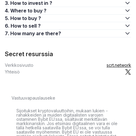
3. How to invest in ?
4. Where to buy ?
5. How to buy ?
6. How to sell ?
7. How many are there?
Secret resurssia
Verkkosivusto
scrt.network
Yhteisö
Vastuuvapauslauseke
Sijoitukset kryptovaluuttoihin, mukaan lukien -
rahakkeiden ja muiden digitaalisten varojen
ostaminen Bybit EU:ssa, sisältävät merkittävän
markkinariskin. Jos etsimäsi digitaalinen vara ei ole
tällä hetkellä saatavilla Bybit EU:ssa, se voi tulla
saataville myöhemmin. Bybit EU ei ole vastuussa