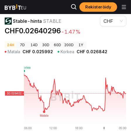
Rekisteröidy
Kryptohinnat
​​Stable-hinta STABLE
​​Stable-hinta
STABLE
CHF
CHF0.02640296
-1.47%
24H
7D
14D
30D
60D
200D
1Y
Matala
CHF
0.025992
Korkea
CHF
0.026842