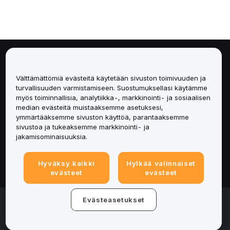
Tietoa
Välttämättömiä evästeitä käytetään sivuston toimivuuden ja
Palvelut
turvallisuuden varmistamiseen. Suostumuksellasi käytämme
myös toiminnallisia, analytiikka-, markkinointi- ja sosiaalisen
median evästeitä muistaaksemme asetuksesi,
Tuki
ymmärtääksemme sivuston käyttöä, parantaaksemme
sivustoa ja tukeaksemme markkinointi- ja
Tuotteet
jakamisominaisuuksia.
Lakiasiat
Hyväksy kaikki
Hylkää valinnaiset
evästeet
evästeet
© 2025-2026 Bybit.eu. All rights reserved.
Evästeasetukset
Palveluehdot
|
Tietosuojaehdot
|
Yritystiedot
(Impressum)
|
Evästeasetukset