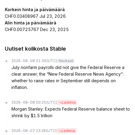
Korkein hinta ja päivämäärä
CHF0.03408967 Jul 23, 2026
Alin hinta ja päivämäärä
CHF0.00725767 Dec 23, 2025
Uutiset kolikosta ​​Stable
2026-08-08 01:39
(UTC)
Neutraali
July nonfarm payrolls did not give the Federal Reserve a
clear answer; the “New Federal Reserve News Agency”:
whether to raise rates in September still depends on
inflation.
2026-08-08 00:25
(UTC)
Laskeva
Morgan Stanley: Expects Federal Reserve balance sheet to
shrink by $1.5 trillion
2026-08-07 23:28
(UTC)
Laskeva