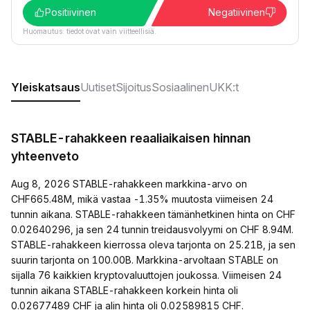
Positiivinen
Negatiivinen
Huomautus: tiedot ovat vain viitteellisiä.
Yleiskatsaus
Uutiset
Sijoitus
Sosiaalinen
UKK:t
STABLE-rahakkeen reaaliaikaisen hinnan
yhteenveto
Aug 8, 2026 STABLE-rahakkeen markkina-arvo on
CHF665.48M, mikä vastaa -1.35% muutosta viimeisen 24
tunnin aikana. STABLE-rahakkeen tämänhetkinen hinta on CHF
0.02640296, ja sen 24 tunnin treidausvolyymi on CHF 8.94M.
STABLE-rahakkeen kierrossa oleva tarjonta on 25.21B, ja sen
suurin tarjonta on 100.00B. Markkina-arvoltaan STABLE on
sijalla 76 kaikkien kryptovaluuttojen joukossa. Viimeisen 24
tunnin aikana STABLE-rahakkeen korkein hinta oli
0.02677489 CHF ja alin hinta oli 0.02589815 CHF.