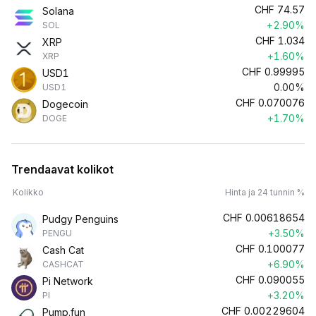
CHF
74.57
Solana
+2.90%
SOL
CHF
1.034
XRP
+1.60%
XRP
CHF
0.99995
USD1
0.00%
USD1
CHF
0.070076
Dogecoin
+1.70%
DOGE
Trendaavat kolikot
Kolikko
Hinta ja 24 tunnin %
CHF
0.00618654
Pudgy Penguins
+3.50%
PENGU
CHF
0.100077
Cash Cat
+6.90%
CASHCAT
CHF
0.090055
Pi Network
+3.20%
PI
CHF
0.00229604
Pump.fun