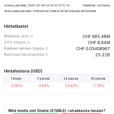
Viimeksi päivitetty: 2026-08-08 04:59:53
(UTC+0)
Tietolähde: CoinGecko
Vastuuvapauslauseke: Historiallinen tuotto ei ole tae tulevasta kehityksestä.
Hintatilastot
Markkina-arvo
665.48M
24 h volyymi
8.94M
Kaikkien aikojen huippu
0.03408967
Kierrossa oleva tarjonta
25.21B
Hintahistoria (USD)
Tänään
7 päivää
14 päivää
30 päivää
-0.90%
-3.63%
-13.43%
-7.79%
Mitä mieltä olet ​​Stable (STABLE)-rahakkeista tänään?