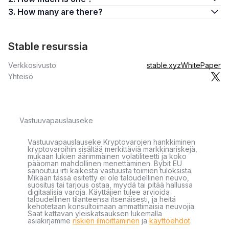
3. How many are there?
​​Stable resurssia
Verkkosivusto
stable.xyz
WhitePaper
Yhteisö
Vastuuvapauslauseke
Vastuuvapauslauseke Kryptovarojen hankkiminen
kryptovaroihin sisältää merkittäviä markkinariskejä,
mukaan lukien äärimmäinen volatiliteetti ja koko
pääoman mahdollinen menettäminen. Bybit EU
sanoutuu irti kaikesta vastuusta toimien tuloksista.
Mikään tässä esitetty ei ole taloudellinen neuvo,
suositus tai tarjous ostaa, myydä tai pitää hallussa
digitaalisia varoja. Käyttäjien tulee arvioida
taloudellinen tilanteensa itsenäisesti, ja heitä
kehotetaan konsultoimaan ammattimaisia neuvojia.
Saat kattavan yleiskatsauksen lukemalla
asiakirjamme
riskien ilmoittaminen
ja
käyttöehdot
.