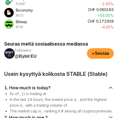
-2.30%
PUMP
CHF
0.060185
Biconomy
+55.00%
BICO
CHF
0.172958
Bitway
-4.30%
BTW
Seuraa meitä sosiaalisessa mediassa
Followers
+
Seuraa
@Bybit EU
Usein kysyttyä kolikosta STABLE (​​Stable)
1. How much is today?
As of , () is trading at .
In the last 24 hours, the lowest price is , and the highest
price is , with a trading volume of .
The market cap is , ranking it # among all cryptocurrencies.
2. How much is one ?