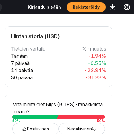
Rekisteröidy
Kirjaudu sisään
Hintahistoria (USD)
Tietojen vertailu
%-muutos
Tänään
-1.94%
7 päivää
+0.55%
14 päivää
-22.94%
30 päivää
-31.83%
Mitä mieltä olet Blips (BLIPS)-rahakkeista
tänään?
50
%
50
%
Positiivinen
Negatiivinen