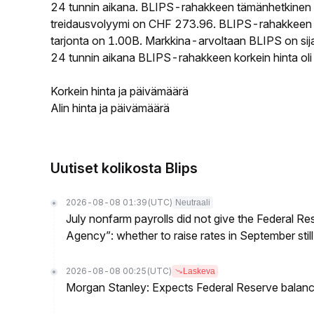
24 tunnin aikana. BLIPS-rahakkeen tämänhetkinen 
treidausvolyymi on CHF 273.96. BLIPS-rahakkeen ki
tarjonta on 1.00B. Markkina-arvoltaan BLIPS on sija
24 tunnin aikana BLIPS-rahakkeen korkein hinta ol
Korkein hinta ja päivämäärä
Alin hinta ja päivämäärä
Uutiset kolikosta Blips
2026-08-08 01:39
(UTC)
Neutraali
July nonfarm payrolls did not give the Federal 
Agency”: whether to raise rates in September still
2026-08-08 00:25
(UTC)
Laskeva
Morgan Stanley: Expects Federal Reserve balance 