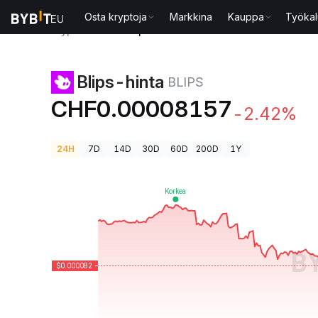
Osta kryptoja
Markkina
Kauppa
Työkal
Kryptohinnat
Blips-hinta BLIPS
Blips-hinta
BLIPS
CHF0.00008157
-2.42%
24H
7D
14D
30D
60D
200D
1Y