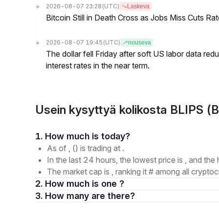
2026-08-07 23:28
(UTC)
Laskeva
Bitcoin Still in Death Cross as Jobs Miss Cuts R
2026-08-07 19:45
(UTC)
nouseva
The dollar fell Friday after soft US labor data re
interest rates in the near term.
Usein kysyttyä kolikosta BLIPS (B
1. How much is today?
As of , () is trading at .
In the last 24 hours, the lowest price is , and the 
The market cap is , ranking it # among all cryptoc
2. How much is one ?
3. How many are there?