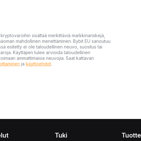
yptovaroihin sisältää merkittäviä markkinariskejä,
 pääoman mahdollinen menettäminen. Bybit EU sanoutuu
ssä esitetty ei ole taloudellinen neuvo, suositus tai
varoja. Käyttäjien tulee arvioida taloudellinen
ultoimaan ammattimaisia neuvojia. Saat kattavan
moittaminen
ja
käyttöehdot
.
lut
Tuki
Tuotte