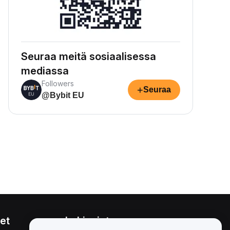
Seuraa meitä sosiaalisessa
mediassa
Followers
+
Seuraa
@Bybit EU
et
Lakiasiat