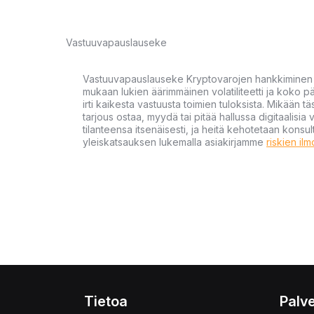
Vastuuvapauslauseke
Vastuuvapauslauseke Kryptovarojen hankkiminen kr
mukaan lukien äärimmäinen volatiliteetti ja koko
irti kaikesta vastuusta toimien tuloksista. Mikään tä
tarjous ostaa, myydä tai pitää hallussa digitaalisia 
tilanteensa itsenäisesti, ja heitä kehotetaan kons
yleiskatsauksen lukemalla asiakirjamme
riskien il
Tietoa
Palve