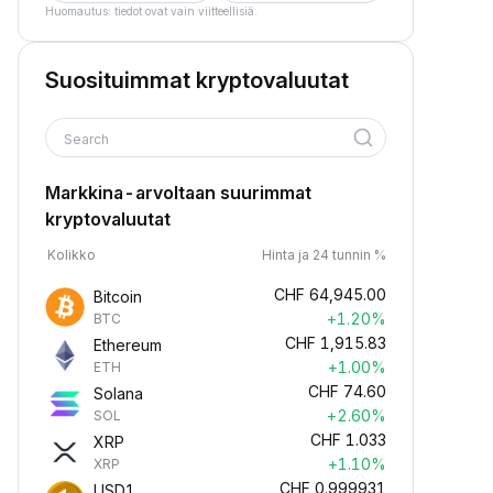
Huomautus: tiedot ovat vain viitteellisiä.
Suosituimmat kryptovaluutat
Search
Markkina-arvoltaan suurimmat
kryptovaluutat
Kolikko
Hinta ja 24 tunnin %
CHF
64,945.00
Bitcoin
+1.20%
BTC
CHF
1,915.83
Ethereum
+1.00%
ETH
CHF
74.60
Solana
+2.60%
SOL
CHF
1.033
XRP
+1.10%
XRP
CHF
0.999931
USD1