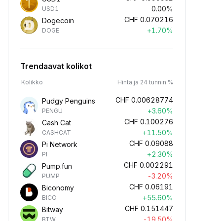
0.00%
USD1
CHF
0.070216
Dogecoin
+1.70%
DOGE
Trendaavat kolikot
Kolikko
Hinta ja 24 tunnin %
CHF
0.00628774
Pudgy Penguins
+3.60%
PENGU
CHF
0.100276
Cash Cat
+11.50%
CASHCAT
CHF
0.09088
Pi Network
+2.30%
PI
CHF
0.002291
Pump.fun
-3.20%
PUMP
CHF
0.06191
Biconomy
+55.60%
BICO
CHF
0.151447
Bitway
-19.50%
BTW