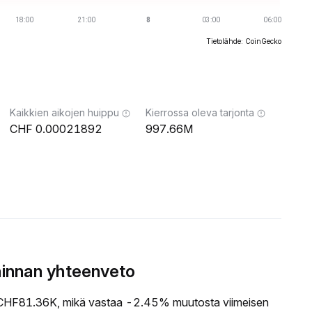
Tietolähde: CoinGecko
Kaikkien aikojen huippu
Kierrossa oleva tarjonta
0.00021892
997.66M
hinnan yhteenveto
CHF81.36K, mikä vastaa -2.45% muutosta viimeisen