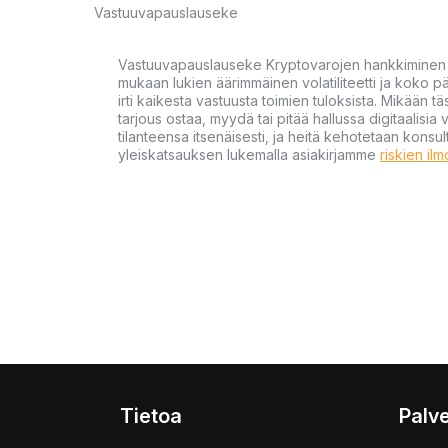
Vastuuvapauslauseke
Vastuuvapauslauseke Kryptovarojen hankkiminen kr
mukaan lukien äärimmäinen volatiliteetti ja koko
irti kaikesta vastuusta toimien tuloksista. Mikään tä
tarjous ostaa, myydä tai pitää hallussa digitaalisia 
tilanteensa itsenäisesti, ja heitä kehotetaan kons
yleiskatsauksen lukemalla asiakirjamme
riskien il
Tietoa
Palve