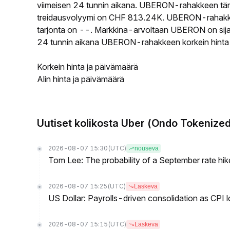
viimeisen 24 tunnin aikana. UBERON-rahakkeen täm
treidausvolyymi on CHF 813.24K. UBERON-rahakkeen
tarjonta on --. Markkina-arvoltaan UBERON on sijal
24 tunnin aikana UBERON-rahakkeen korkein hinta ol
Korkein hinta ja päivämäärä
Alin hinta ja päivämäärä
Uutiset kolikosta Uber (Ondo Tokenize
2026-08-07 15:30
(UTC)
nouseva
Tom Lee: The probability of a September rate hi
2026-08-07 15:25
(UTC)
Laskeva
US Dollar: Payrolls-driven consolidation as CPI 
2026-08-07 15:15
(UTC)
Laskeva