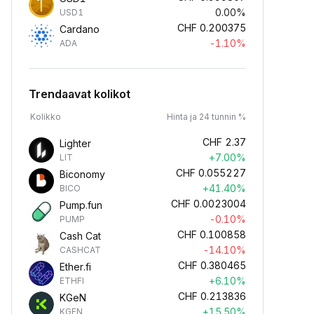
0.00%
USD1
CHF
0.200375
Cardano
-1.10%
ADA
Trendaavat kolikot
Kolikko
Hinta ja 24 tunnin %
CHF
2.37
Lighter
+7.00%
LIT
CHF
0.055227
Biconomy
+41.40%
BICO
CHF
0.0023004
Pump.fun
-0.10%
PUMP
CHF
0.100858
Cash Cat
-14.10%
CASHCAT
CHF
0.380465
Ether.fi
+6.10%
ETHFI
CHF
0.213836
KGeN
+15.50%
KGEN