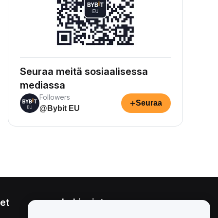
Seuraa meitä sosiaalisessa
mediassa
Followers
+
Seuraa
@Bybit EU
et
Lakiasiat