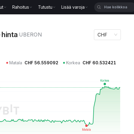
ut
Rahoitus
Tutustu
Lisää varoja
UBERON
hinta
UBERON
CHF
Matala
CHF
56.559092
Korkea
CHF
60.532421