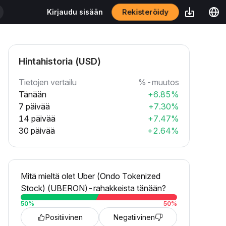
Rekisteröidy
Kirjaudu sisään
Hintahistoria (USD)
Tietojen vertailu
%-muutos
Tänään
+6.85%
7 päivää
+7.30%
14 päivää
+7.47%
30 päivää
+2.64%
Mitä mieltä olet Uber (Ondo Tokenized
Stock) (UBERON)-rahakkeista tänään?
50
%
50
%
Positiivinen
Negatiivinen