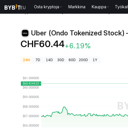
Osta kryptoja
Markkina
Kauppa
Työkal
Kryptohinnat
Uber (Ondo Tokenized Stock)-hinta 
Uber (Ondo Tokenized Stock)-
CHF60.44
+6.19%
24H
7D
14D
30D
60D
200D
1Y