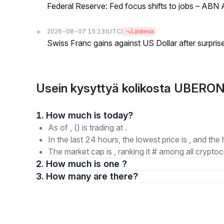
Federal Reserve: Fed focus shifts to jobs – AB
2026-08-07 15:13
(UTC)
Laskeva
Swiss Franc gains against US Dollar after surprise
Usein kysyttyä kolikosta UBERON
1. How much is today?
As of , () is trading at .
In the last 24 hours, the lowest price is , and the 
The market cap is , ranking it # among all cryptoc
2. How much is one ?
3. How many are there?