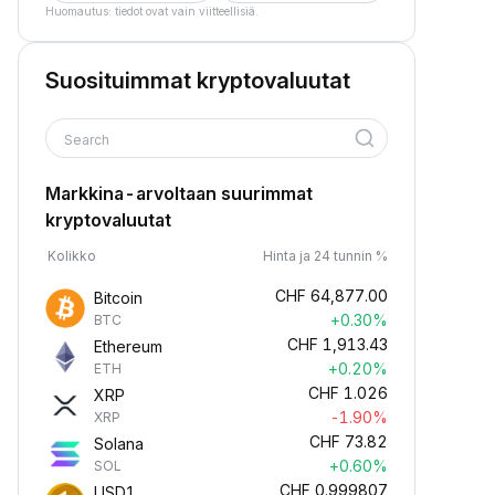
Huomautus: tiedot ovat vain viitteellisiä.
Suosituimmat kryptovaluutat
Search
Markkina-arvoltaan suurimmat
kryptovaluutat
Kolikko
Hinta ja 24 tunnin %
CHF
64,877.00
Bitcoin
+0.30%
BTC
CHF
1,913.43
Ethereum
+0.20%
ETH
CHF
1.026
XRP
-1.90%
XRP
CHF
73.82
Solana
+0.60%
SOL
CHF
0.999807
USD1