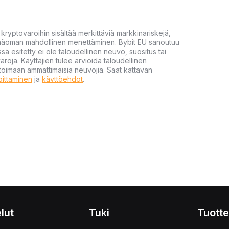
yptovaroihin sisältää merkittäviä markkinariskejä,
 pääoman mahdollinen menettäminen. Bybit EU sanoutuu
ssä esitetty ei ole taloudellinen neuvo, suositus tai
varoja. Käyttäjien tulee arvioida taloudellinen
ultoimaan ammattimaisia neuvojia. Saat kattavan
moittaminen
ja
käyttöehdot
.
lut
Tuki
Tuotte