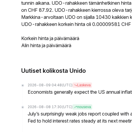
tunnin aikana. UDO-rahakkeen tämänhetkinen hinta
on CHF 87.92. UDO-rahakkeen kierrossa oleva tarjo
Markkina-arvoltaan UDO on sijalla 10430 kaikkien k
UDO-rahakkeen korkein hinta oli 0.00009581 CHF j
Korkein hinta ja päivämäärä
Alin hinta ja päivämäärä
Uutiset kolikosta Unido
2026-08-09 04:48
(UTC)
Laskeva
Economists generally expect the US annual inflatio
2026-08-08 17:30
(UTC)
nouseva
July’s surprisingly weak jobs report coupled with 
Fed to hold interest rates steady at its next m