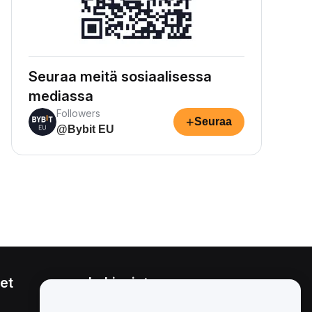
Seuraa meitä sosiaalisessa
mediassa
Followers
+
Seuraa
@Bybit EU
et
Lakiasiat
Eturistiriitapolitiikka