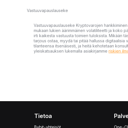
Vastuuvapauslauseke
Vastuuvapauslauseke Kryptovarojen hankkiminen kr
mukaan lukien äärimmäinen volatiliteetti ja koko
irti kaikesta vastuusta toimien tuloksista. Mikään tä
tarjous ostaa, myydä tai pitää hallussa digitaalisia 
tilanteensa itsenäisesti, ja heitä kehotetaan kons
yleiskatsauksen lukemalla asiakirjamme
riskien il
Tietoa
Palve
Bybit-yhteisöt
One-Cl