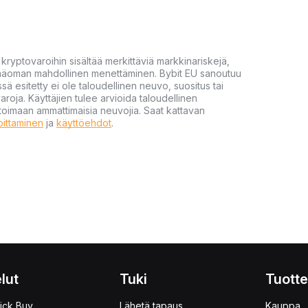
yptovaroihin sisältää merkittäviä markkinariskejä,
 pääoman mahdollinen menettäminen. Bybit EU sanoutuu
ssä esitetty ei ole taloudellinen neuvo, suositus tai
varoja. Käyttäjien tulee arvioida taloudellinen
ultoimaan ammattimaisia neuvojia. Saat kattavan
moittaminen
ja
käyttöehdot
.
lut
Tuki
Tuotte
ick Buy
Lähetä tapaus
Kauppa