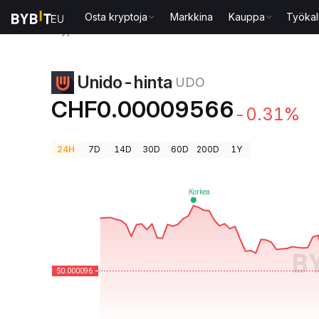
Osta kryptoja
Markkina
Kauppa
Työkal
Kryptohinnat
Unido-hinta UDO
Unido-hinta
UDO
CHF0.00009566
-0.31%
24H
7D
14D
30D
60D
200D
1Y