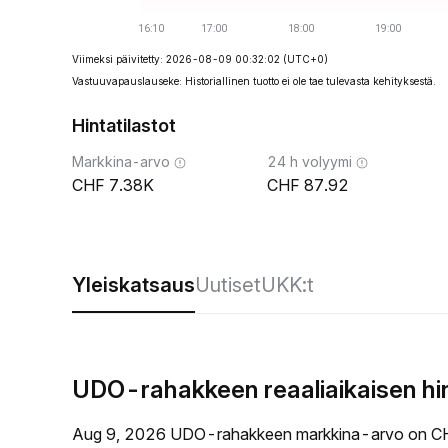
Viimeksi päivitetty: 2026-08-09 00:32:02
(UTC+0)
Vastuuvapauslauseke: Historiallinen tuotto ei ole tae tulevasta kehityksestä.
Hintatilastot
Markkina-arvo
24 h volyymi
7.38K
87.92
Yleiskatsaus
Uutiset
UKK:t
UDO-rahakkeen reaaliaikaisen hi
Aug 9, 2026 UDO-rahakkeen markkina-arvo on CH