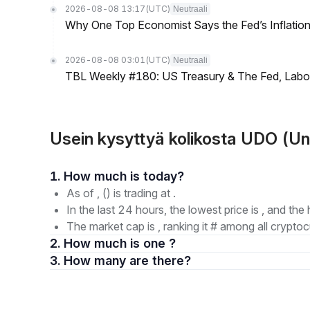
2026-08-08 13:17
(UTC)
Neutraali
Why One Top Economist Says the Fed’s Inflation
2026-08-08 03:01
(UTC)
Neutraali
TBL Weekly #180: US Treasury & The Fed, Labor 
Usein kysyttyä kolikosta UDO (Un
1. How much is today?
As of , () is trading at .
In the last 24 hours, the lowest price is , and the 
The market cap is , ranking it # among all cryptoc
2. How much is one ?
3. How many are there?