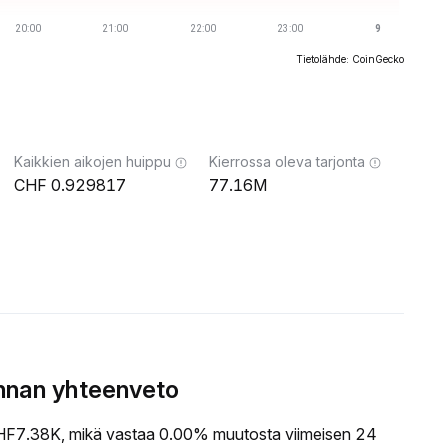
Tietolähde: CoinGecko
Kaikkien aikojen huippu
Kierrossa oleva tarjonta
0.929817
77.16M
nnan yhteenveto
F7.38K, mikä vastaa 0.00% muutosta viimeisen 24