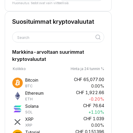
Huomautus: tiedot ovat vain viitteellisiä.
Suosituimmat kryptovaluutat
Search
Markkina-arvoltaan suurimmat
kryptovaluutat
Kolikko
Hinta ja 24 tunnin %
CHF
65,077.00
Bitcoin
0.00%
BTC
CHF
1,922.66
Ethereum
-0.20%
ETH
CHF
76.64
Solana
+1.10%
SOL
CHF
1.039
XRP
0.00%
XRP
CHF
0.151396
Tutorial