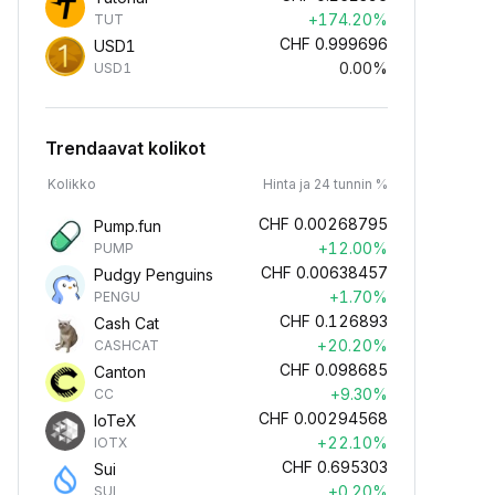
+174.20%
TUT
CHF
0.999696
USD1
0.00%
USD1
Trendaavat kolikot
Kolikko
Hinta ja 24 tunnin %
CHF
0.00268795
Pump.fun
+12.00%
PUMP
CHF
0.00638457
Pudgy Penguins
+1.70%
PENGU
CHF
0.126893
Cash Cat
+20.20%
CASHCAT
CHF
0.098685
Canton
+9.30%
CC
CHF
0.00294568
IoTeX
+22.10%
IOTX
CHF
0.695303
Sui
+0.20%
SUI