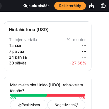
Rekisteröidy
Kirjaudu sisään
Hintahistoria (USD)
Tietojen vertailu
%-muutos
Tänään
--
7 päivää
--
14 päivää
--
30 päivää
-27.68%
Mitä mieltä olet Unido (UDO)-rahakkeista
tänään?
50
%
50
%
Positiivinen
Negatiivinen