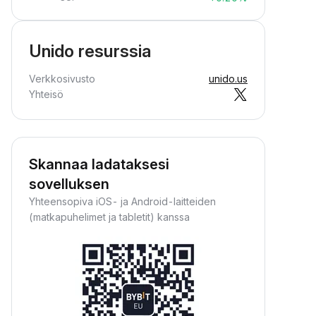
Unido resurssia
Verkkosivusto
unido.us
Yhteisö
Skannaa ladataksesi
sovelluksen
Yhteensopiva iOS- ja Android-laitteiden
(matkapuhelimet ja tabletit) kanssa