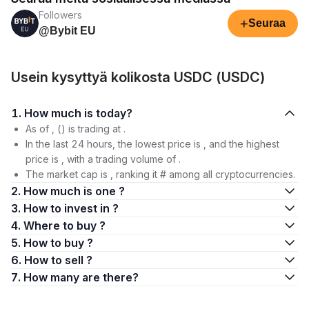
Followers
+
Seuraa
@Bybit EU
Usein kysyttyä kolikosta USDC (USDC)
1. How much is today?
As of , () is trading at .
In the last 24 hours, the lowest price is , and the highest
price is , with a trading volume of .
The market cap is , ranking it # among all cryptocurrencies.
2. How much is one ?
3. How to invest in ?
4. Where to buy ?
5. How to buy ?
6. How to sell ?
7. How many are there?