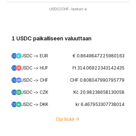
→
USDC/CHF-laskuri
1 USDC paikalliseen valuuttaan
USDC –> EUR
€ 0.8649847225980163
USDC –> HUF
Ft 314.06922343142435
USDC –> CHF
CHF 0.808047990795779
USDC –> CZK
Kč 20.98238658130058
USDC –> DKK
kr 6.467953307738014
Opi lisää