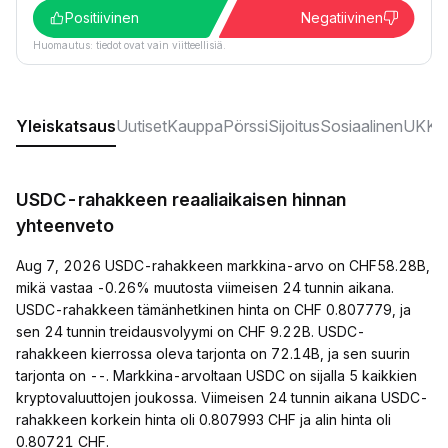
Positiivinen
Negatiivinen
Huomautus: tiedot ovat vain viitteellisiä.
Yleiskatsaus
Uutiset
Kauppa
Pörssi
Sijoitus
Sosiaalinen
UKK:t
USDC-rahakkeen reaaliaikaisen hinnan
yhteenveto
Aug 7, 2026 USDC-rahakkeen markkina-arvo on CHF58.28B,
mikä vastaa -0.26% muutosta viimeisen 24 tunnin aikana.
USDC-rahakkeen tämänhetkinen hinta on CHF 0.807779, ja
sen 24 tunnin treidausvolyymi on CHF 9.22B. USDC-
rahakkeen kierrossa oleva tarjonta on 72.14B, ja sen suurin
tarjonta on --. Markkina-arvoltaan USDC on sijalla 5 kaikkien
kryptovaluuttojen joukossa. Viimeisen 24 tunnin aikana USDC-
rahakkeen korkein hinta oli 0.807993 CHF ja alin hinta oli
0.80721 CHF.