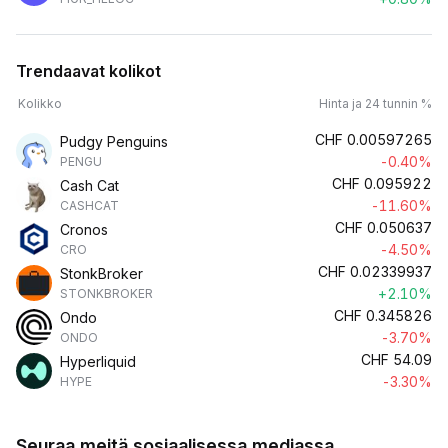
Trendaavat kolikot
Kolikko
Hinta ja 24 tunnin %
CHF
0.00597265
Pudgy Penguins
-0.40%
PENGU
CHF
0.095922
Cash Cat
-11.60%
CASHCAT
CHF
0.050637
Cronos
-4.50%
CRO
CHF
0.02339937
StonkBroker
+2.10%
STONKBROKER
CHF
0.345826
Ondo
-3.70%
ONDO
CHF
54.09
Hyperliquid
-3.30%
HYPE
Seuraa meitä sosiaalisessa mediassa