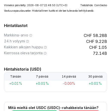
Viimeksi päivitetty: 2026-08-07 22:48:50
(UTC+0)
Tietolähde: CoinGecko
Vastuuvapauslauseke: Historiallinen tuotto ei ole tae tulevasta kehityksestä.
Hintatilastot
Markkina-arvo
58.28B
24 h volyymi
9.22B
Kaikkien aikojen huippu
1.05
Kierrossa oleva tarjonta
72.14B
Hintahistoria (USD)
Tänään
7 päivää
14 päivää
30 päivää
+0.01%
+0.01%
-0.00%
+0.01%
Mitä mieltä olet USDC (USDC)-rahakkeista tänään?