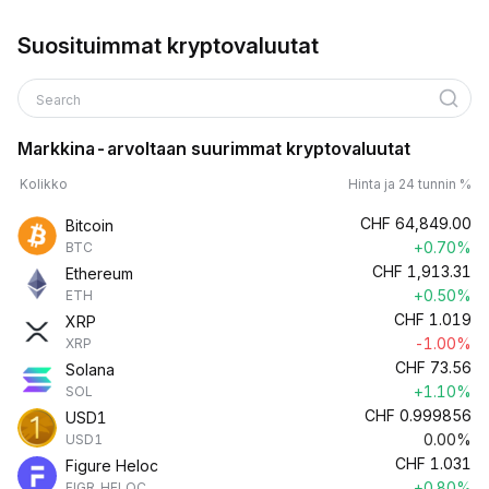
Suosituimmat kryptovaluutat
Search
Markkina-arvoltaan suurimmat kryptovaluutat
Kolikko
Hinta ja 24 tunnin %
CHF
64,849.00
Bitcoin
+0.70%
BTC
CHF
1,913.31
Ethereum
+0.50%
ETH
CHF
1.019
XRP
-1.00%
XRP
CHF
73.56
Solana
+1.10%
SOL
CHF
0.999856
USD1
0.00%
USD1
CHF
1.031
Figure Heloc
+0.80%
FIGR_HELOC