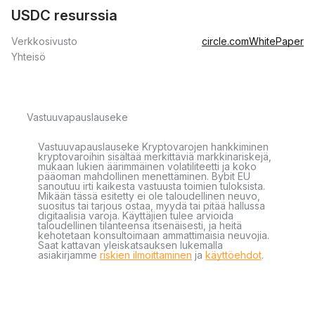
USDC resurssia
Verkkosivusto
circle.com
WhitePaper
Yhteisö
Vastuuvapauslauseke
Vastuuvapauslauseke Kryptovarojen hankkiminen
kryptovaroihin sisältää merkittäviä markkinariskejä,
mukaan lukien äärimmäinen volatiliteetti ja koko
pääoman mahdollinen menettäminen. Bybit EU
sanoutuu irti kaikesta vastuusta toimien tuloksista.
Mikään tässä esitetty ei ole taloudellinen neuvo,
suositus tai tarjous ostaa, myydä tai pitää hallussa
digitaalisia varoja. Käyttäjien tulee arvioida
taloudellinen tilanteensa itsenäisesti, ja heitä
kehotetaan konsultoimaan ammattimaisia neuvojia.
Saat kattavan yleiskatsauksen lukemalla
asiakirjamme
riskien ilmoittaminen
ja
käyttöehdot
.