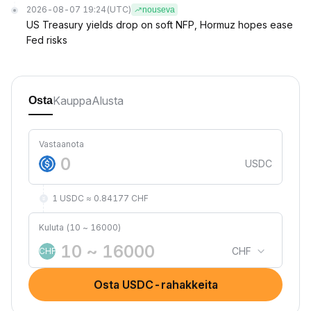
2026-08-07 19:24
(UTC)
nouseva
US Treasury yields drop on soft NFP, Hormuz hopes ease
Fed risks
Kauppa
Alusta
Osta
Vastaanota
USDC
1 USDC ≈ 0.84177 CHF
Kuluta (10 ~ 16000)
CHF
CHF
Osta USDC-rahakkeita