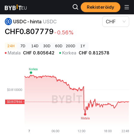
Rekisteröidy
Kryptohinnat
USDC-hinta USDC
USDC-hinta
USDC
CHF
CHF0.807779
-0.56%
24H
7D
14D
30D
60D
200D
1Y
Matala
CHF
0.805642
Korkea
CHF
0.812578