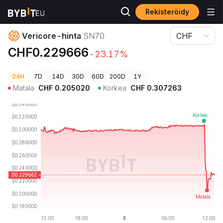
Rekisteröidy
Kryptohinnat
Vericore-hinta SN70
Vericore-hinta
SN70
CHF
CHF0.229666
-23.17%
24H
7D
14D
30D
60D
200D
1Y
Matala
CHF
0.205020
Korkea
CHF
0.307263