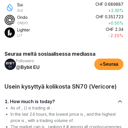
CHF
0.689887
Sui
+2.30%
SUI
CHF
0.351723
Ondo
+0.50%
ONDO
CHF
2.34
Lighter
-2.20%
LIT
Seuraa meitä sosiaalisessa mediassa
Followers
+
Seuraa
@Bybit EU
Usein kysyttyä kolikosta SN70 (Vericore)
1. How much is today?
As of , () is trading at .
In the last 24 hours, the lowest price is , and the highest
price is , with a trading volume of .
The market cap is , ranking it # among all cryptocurrencies.