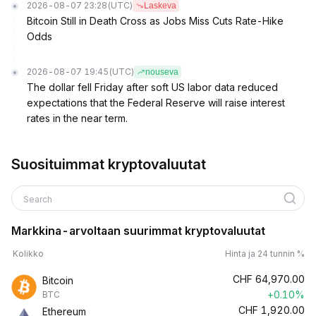
2026-08-07 23:28
(UTC)
Laskeva
Bitcoin Still in Death Cross as Jobs Miss Cuts Rate-Hike
Odds
2026-08-07 19:45
(UTC)
nouseva
The dollar fell Friday after soft US labor data reduced
expectations that the Federal Reserve will raise interest
rates in the near term.
Suosituimmat kryptovaluutat
Search
Markkina-arvoltaan suurimmat kryptovaluutat
Kolikko
Hinta ja 24 tunnin %
CHF
64,970.00
Bitcoin
+0.10%
BTC
CHF
1,920.00
Ethereum