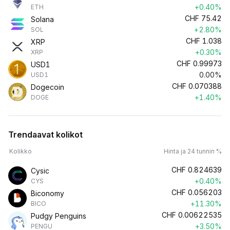
+0.40%
ETH
CHF
75.42
Solana
+2.80%
SOL
CHF
1.038
XRP
+0.30%
XRP
CHF
0.99973
USD1
0.00%
USD1
CHF
0.070388
Dogecoin
+1.40%
DOGE
Trendaavat kolikot
Kolikko
Hinta ja 24 tunnin %
CHF
0.824639
Cysic
+0.40%
CYS
CHF
0.056203
Biconomy
+11.30%
BICO
CHF
0.00622535
Pudgy Penguins
+3.50%
PENGU