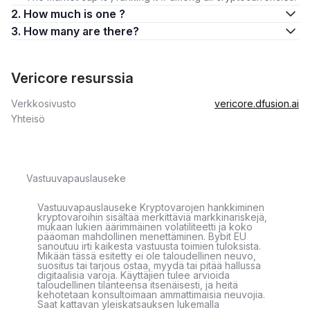
2. How much is one ?
3. How many are there?
Vericore resurssia
Verkkosivusto
vericore.dfusion.ai
Yhteisö
Vastuuvapauslauseke
Vastuuvapauslauseke Kryptovarojen hankkiminen
kryptovaroihin sisältää merkittäviä markkinariskejä,
mukaan lukien äärimmäinen volatiliteetti ja koko
pääoman mahdollinen menettäminen. Bybit EU
sanoutuu irti kaikesta vastuusta toimien tuloksista.
Mikään tässä esitetty ei ole taloudellinen neuvo,
suositus tai tarjous ostaa, myydä tai pitää hallussa
digitaalisia varoja. Käyttäjien tulee arvioida
taloudellinen tilanteensa itsenäisesti, ja heitä
kehotetaan konsultoimaan ammattimaisia neuvojia.
Saat kattavan yleiskatsauksen lukemalla