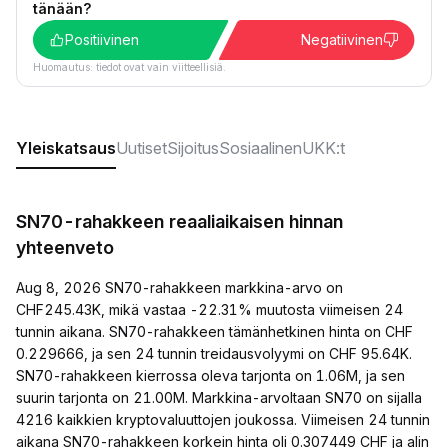
tänään?
Positiivinen
Negatiivinen
Huomautus: tiedot ovat vain viitteellisiä.
Yleiskatsaus
Uutiset
Sijoitus
Sosiaalinen
UKK:t
SN70-rahakkeen reaaliaikaisen hinnan
yhteenveto
Aug 8, 2026 SN70-rahakkeen markkina-arvo on
CHF245.43K, mikä vastaa -22.31% muutosta viimeisen 24
tunnin aikana. SN70-rahakkeen tämänhetkinen hinta on CHF
0.229666, ja sen 24 tunnin treidausvolyymi on CHF 95.64K.
SN70-rahakkeen kierrossa oleva tarjonta on 1.06M, ja sen
suurin tarjonta on 21.00M. Markkina-arvoltaan SN70 on sijalla
4216 kaikkien kryptovaluuttojen joukossa. Viimeisen 24 tunnin
aikana SN70-rahakkeen korkein hinta oli 0.307449 CHF ja alin