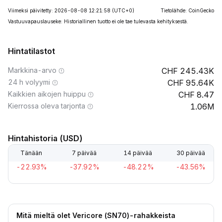
Viimeksi päivitetty: 2026-08-08 12:21:58
(UTC+0)
Tietolähde: CoinGecko
Vastuuvapauslauseke: Historiallinen tuotto ei ole tae tulevasta kehityksestä.
Hintatilastot
Markkina-arvo
245.43K
24 h volyymi
95.64K
Kaikkien aikojen huippu
8.47
Kierrossa oleva tarjonta
1.06M
Hintahistoria (USD)
Tänään
7 päivää
14 päivää
30 päivää
-22.93%
-37.92%
-48.22%
-43.56%
Mitä mieltä olet Vericore (SN70)-rahakkeista